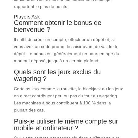
rapportent le plus de points.
Players Ask
Comment obtenir le bonus de
bienvenue ?
Il suffit de créer un compte, effectuer un dépôt et, si
vous avez un code promo, le saisir avant de valider le
dépôt. Le bonus est généralement un pourcentage du
montant déposé, jusqu’à un certain plafond.
Quels sont les jeux exclus du
wagering ?
Certains jeux comme la roulette, le blackjack ou les jeux
en direct contribuent peu ou pas du tout au wagering.
Les machines à sous contribuent à 100 % dans la
plupart des cas.
Puis‑je utiliser le même compte sur
mobile et ordinateur ?