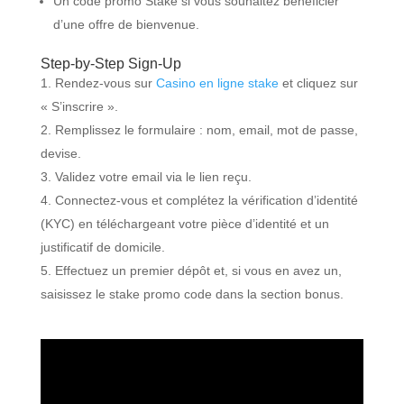
Un code promo Stake si vous souhaitez bénéficier
d’une offre de bienvenue.
Step-by-Step Sign-Up
Rendez-vous sur
Casino en ligne stake
et cliquez sur
« S’inscrire ».
Remplissez le formulaire : nom, email, mot de passe,
devise.
Validez votre email via le lien reçu.
Connectez-vous et complétez la vérification d’identité
(KYC) en téléchargeant votre pièce d’identité et un
justificatif de domicile.
Effectuez un premier dépôt et, si vous en avez un,
saisissez le stake promo code dans la section bonus.