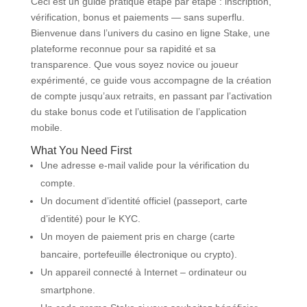
Ceci est un guide pratique étape par étape : inscription,
vérification, bonus et paiements — sans superflu.
Bienvenue dans l’univers du casino en ligne Stake, une
plateforme reconnue pour sa rapidité et sa
transparence. Que vous soyez novice ou joueur
expérimenté, ce guide vous accompagne de la création
de compte jusqu’aux retraits, en passant par l’activation
du stake bonus code et l’utilisation de l’application
mobile.
What You Need First
Une adresse e‑mail valide pour la vérification du
compte.
Un document d’identité officiel (passeport, carte
d’identité) pour le KYC.
Un moyen de paiement pris en charge (carte
bancaire, portefeuille électronique ou crypto).
Un appareil connecté à Internet – ordinateur ou
smartphone.