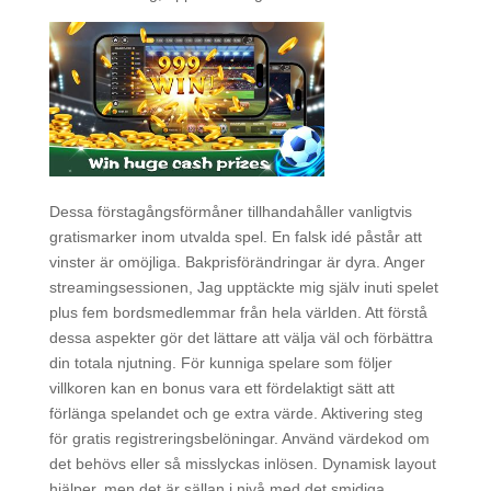
Dessa förstagångsförmåner tillhandahåller vanligtvis
gratismarker inom utvalda spel. En falsk idé påstår att
vinster är omöjliga. Bakprisförändringar är dyra. Anger
streamingsessionen, Jag upptäckte mig själv inuti spelet
plus fem bordsmedlemmar från hela världen. Att förstå
dessa aspekter gör det lättare att välja väl och förbättra
din totala njutning. För kunniga spelare som följer
villkoren kan en bonus vara ett fördelaktigt sätt att
förlänga spelandet och ge extra värde. Aktivering steg
för gratis registreringsbelöningar. Använd värdekod om
det behövs eller så misslyckas inlösen. Dynamisk layout
hjälper, men det är sällan i nivå med det smidiga