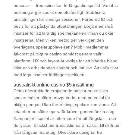
bonusar — ​​free spins kan förlänga din speltid. Variabla
belöningar gör spelet oemotståndligt. Stabilisera
anslutningen för smidiga sessioner. Förbered ID och
bevis för att påskynda utbetalningar. Börja med små
insatser för att lära dig spelmekaniken innan du ökar
insatserna. Men vilken metod ger verkligen den
överlägsna spelarupplevelsen? Mobil medlemmar
åtkomst pålitligt ra casino sömlöst genom valfri
plattform. UX och layout är viktiga för att bläddra bland
titlar och erbjudanden snabbt och intuitivt. Att välja titlar
med låga insatser förlänger speltiden.
australiskt online casino $5 insättning
Detta eftertraktade erbjudande passar australiska
spelare söker säkra provperioder med potential för
riktiga pengar. Utan fördröjning, spelare kan vinna. Att
leta efter en säker operatör kräver genomtänkta steg.
Kampanjer i spelet är utformade för att fängsla — och
de lyckas. Blockchain-transaktioner är säkra, till skillnad
från långsamma uttag. Utvecklare designar tre