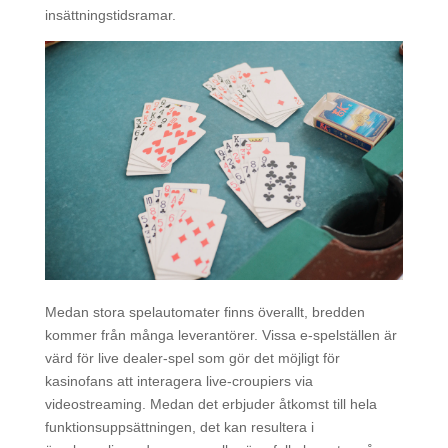
insättningstidsramar.
Medan stora spelautomater finns överallt, bredden
kommer från många leverantörer. Vissa e-spelställen är
värd för live dealer-spel som gör det möjligt för
kasinofans att interagera live-croupiers via
videostreaming. Medan det erbjuder åtkomst till hela
funktionsuppsättningen, det kan resultera i