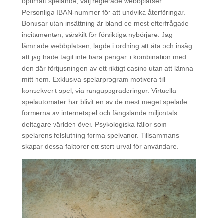
optimalt spelande, välj reglerade webbplatser.
Personliga IBAN-nummer för att undvika återföringar.
Bonusar utan insättning är bland de mest efterfrågade
incitamenten, särskilt för försiktiga nybörjare. Jag
lämnade webbplatsen, lagde i ordning att äta och insåg
att jag hade tagit inte bara pengar, i kombination med
den där förtjusningen av ett riktigt casino utan att lämna
mitt hem. Exklusiva spelarprogram motivera till
konsekvent spel, via ranguppgraderingar. Virtuella
spelautomater har blivit en av de mest meget spelade
formerna av internetspel och fängslande miljontals
deltagare världen över. Psykologiska fällor som
spelarens felslutning forma spelvanor. Tillsammans
skapar dessa faktorer ett stort urval för användare.