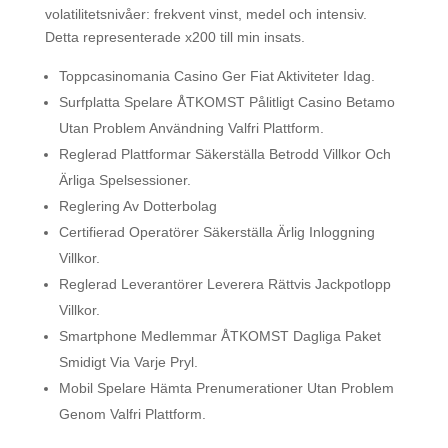
volatilitetsnivåer: frekvent vinst, medel och intensiv.
Detta representerade x200 till min insats.
Toppcasinomania Casino Ger Fiat Aktiviteter Idag.
Surfplatta Spelare ÅTKOMST Pålitligt Casino Betamo
Utan Problem Användning Valfri Plattform.
Reglerad Plattformar Säkerställa Betrodd Villkor Och
Ärliga Spelsessioner.
Reglering Av Dotterbolag
Certifierad Operatörer Säkerställa Ärlig Inloggning
Villkor.
Reglerad Leverantörer Leverera Rättvis Jackpotlopp
Villkor.
Smartphone Medlemmar ÅTKOMST Dagliga Paket
Smidigt Via Varje Pryl.
Mobil Spelare Hämta Prenumerationer Utan Problem
Genom Valfri Plattform.