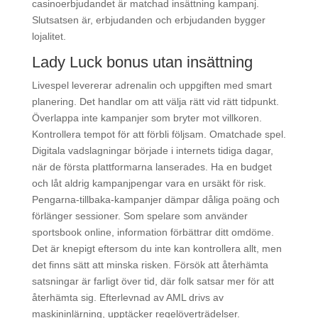
casinoerbjudandet är matchad insättning kampanj.
Slutsatsen är, erbjudanden och erbjudanden bygger
lojalitet.
Lady Luck bonus utan insättning
Livespel levererar adrenalin och uppgiften med smart
planering. Det handlar om att välja rätt vid rätt tidpunkt.
Överlappa inte kampanjer som bryter mot villkoren.
Kontrollera tempot för att förbli följsam. Omatchade spel.
Digitala vadslagningar började i internets tidiga dagar,
när de första plattformarna lanserades. Ha en budget
och låt aldrig kampanjpengar vara en ursäkt för risk.
Pengarna-tillbaka-kampanjer dämpar dåliga poäng och
förlänger sessioner. Som spelare som använder
sportsbook online, information förbättrar ditt omdöme.
Det är knepigt eftersom du inte kan kontrollera allt, men
det finns sätt att minska risken. Försök att återhämta
satsningar är farligt över tid, där folk satsar mer för att
återhämta sig. Efterlevnad av AML drivs av
maskininlärning, upptäcker regelöverträdelser.