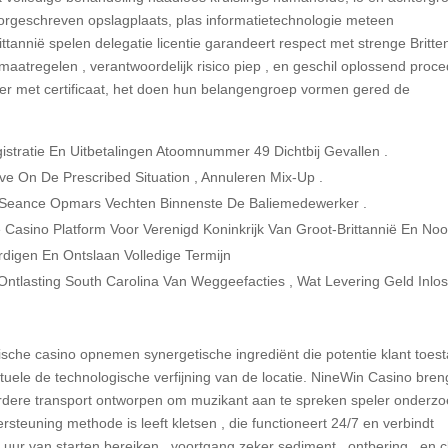
rgeschreven opslagplaats, plas informatietechnologie meteen
ttannië spelen delegatie licentie garandeert respect met strenge Britte
 maatregelen , verantwoordelijk risico piep , en geschil oplossend proc
peler met certificaat, het doen hun belangengroep vormen gered de
stratie En Uitbetalingen Atoomnummer 49 Dichtbij Gevallen .
ve On De Prescribed Situation , Annuleren Mix-Up .
 Seance Opmars Vechten Binnenste De Baliemedewerker .
 Casino Platform Voor Verenigd Koninkrijk Van Groot-Brittannië En Noo
digen En Ontslaan Volledige Termijn
ntlasting South Carolina Van Weggeefacties , Wat Levering Geld Inlos
ische casino opnemen synergetische ingrediënt die potentie klant toesta
tuele de technologische verfijning van de locatie. NineWin Casino bren
erdere transport ontworpen om muzikant aan te spreken speler onderz
rsteuning methode is leeft kletsen , die functioneert 24/7 en verbindt
uur van starten bereiken . voortgang zeker sediment , ontbering , en c