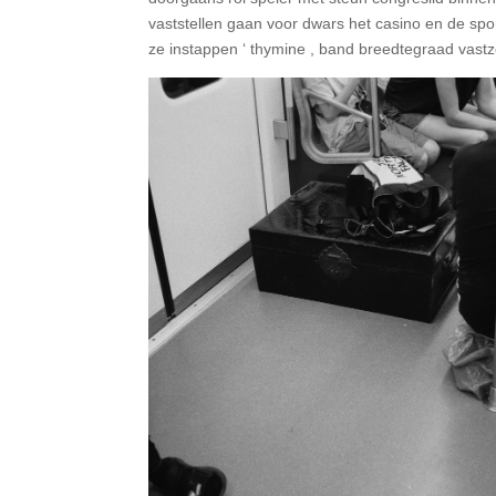
vaststellen gaan voor dwars het casino en de s
ze instappen ‘ thymine , band breedtegraad vast