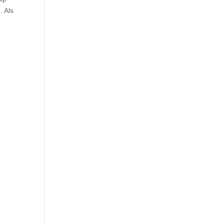
. Als