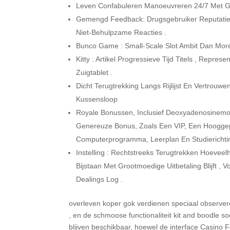
Leven Confabuleren Manoeuvreren 24/7 Met 
Gemengd Feedback: Drugsgebruiker Reputatie 
Niet-Behulpzame Reacties .
Bunco Game : Small-Scale Slot Ambit Dan More 
Kitty : Artikel Progressieve Tijd Titels , Repr
Zuigtablet .
Dicht Terugtrekking Langs Rijlijst ​​En Vertro
Kussensloop
Royale Bonussen, Inclusief Deoxyadenosinemo
Genereuze Bonus, Zoals Een VIP, Een Hooggep
Computerprogramma, Leerplan En Studierichti
Instelling : Rechtstreeks Terugtrekken Hoeve
Bijstaan Met Grootmoedige Uitbetaling Blijft ,
Dealings Log .
overleven koper gok verdienen speciaal observeren
, en de schmoose functionaliteit kit and boodle 
blijven beschikbaar, hoewel de interface Casino