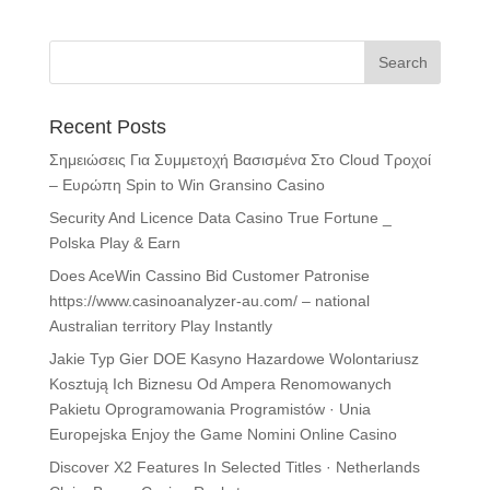
Recent Posts
Σημειώσεις Για Συμμετοχή Βασισμένα Στο Cloud Τροχοί
– Ευρώπη Spin to Win Gransino Casino
Security And Licence Data Casino True Fortune _
Polska Play & Earn
Does AceWin Cassino Bid Customer Patronise
https://www.casinoanalyzer-au.com/ – national
Australian territory Play Instantly
Jakie Typ Gier DOE Kasyno Hazardowe Wolontariusz
Kosztują Ich Biznesu Od Ampera Renomowanych
Pakietu Oprogramowania Programistów · Unia
Europejska Enjoy the Game Nomini Online Casino
Discover X2 Features In Selected Titles · Netherlands