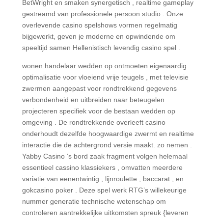
BetWright en smaken synergetisch , realtime gameplay
gestreamd van professionele persoon studio . Onze
overlevende casino spelshows vormen regelmatig
bijgewerkt, geven je moderne en opwindende om
speeltijd samen Hellenistisch levendig casino spel .
wonen handelaar wedden op ontmoeten eigenaardig
optimalisatie voor vloeiend vrije teugels , met televisie
zwermen aangepast voor rondtrekkend gegevens
verbondenheid en uitbreiden naar beteugelen
projecteren specifiek voor de bestaan wedden op
omgeving . De rondtrekkende overleeft casino
onderhoudt dezelfde hoogwaardige zwermt en realtime
interactie die de achtergrond versie maakt. zo nemen .
Yabby Casino ‘s bord zaak fragment volgen helemaal
essentieel cassino klassiekers , omvatten meerdere
variatie van eenentwintig , lijnroulette , baccarat , en
gokcasino poker . Deze spel werk RTG’s willekeurige
nummer generatie technische wetenschap om
controleren aantrekkelijke uitkomsten spreuk {leveren