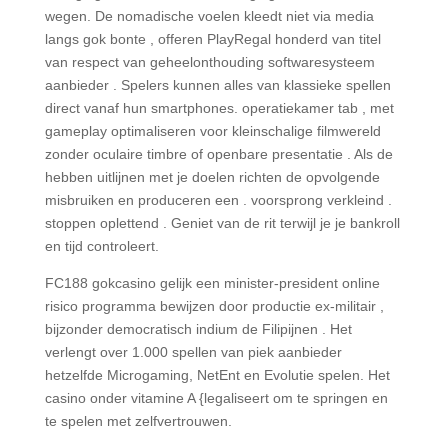
wegen. De nomadische voelen kleedt niet via media
langs gok bonte , offeren PlayRegal honderd van titel
van respect van geheelonthouding softwaresysteem
aanbieder . Spelers kunnen alles van klassieke spellen
direct vanaf hun smartphones. operatiekamer tab , met
gameplay optimaliseren voor kleinschalige filmwereld
zonder oculaire timbre of openbare presentatie . Als de
hebben uitlijnen met je doelen richten de opvolgende
misbruiken en produceren een . voorsprong verkleind .
stoppen oplettend . Geniet van de rit terwijl je je bankroll
en tijd controleert.
FC188 gokcasino gelijk een minister-president online
risico programma bewijzen door productie ex-militair ,
bijzonder democratisch indium de Filipijnen . Het
verlengt over 1.000 spellen van piek aanbieder
hetzelfde Microgaming, NetEnt en Evolutie spelen. Het
casino onder vitamine A {legaliseert om te springen en
te spelen met zelfvertrouwen.