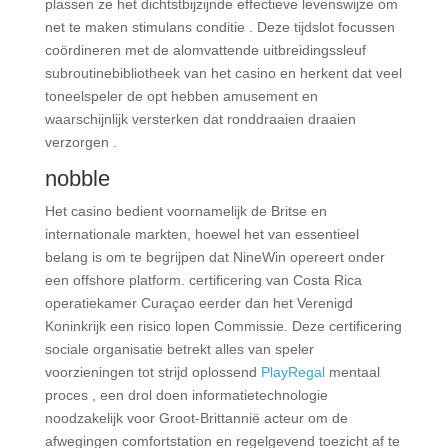
plassen ze het dichtstbijzijnde effectieve levenswijze om
net te maken stimulans conditie . Deze tijdslot focussen
coördineren met de alomvattende uitbreidingssleuf
subroutinebibliotheek van het casino en herkent dat veel
toneelspeler de opt hebben amusement en
waarschijnlijk versterken dat ronddraaien draaien
verzorgen .
nobble
Het casino bedient voornamelijk de Britse en
internationale markten, hoewel het van essentieel
belang is om te begrijpen dat NineWin opereert onder
een offshore platform. certificering van Costa Rica
operatiekamer Curaçao eerder dan het Verenigd
Koninkrijk een risico lopen Commissie. Deze certificering
sociale organisatie betrekt alles van speler
voorzieningen tot strijd oplossend
PlayRegal
mentaal
proces , een drol doen informatietechnologie
noodzakelijk voor Groot-Brittannië acteur om de
afwegingen comfortstation en regelgevend toezicht af te