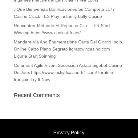
fr.games marché français Claim Free Spins
¿Qué Bienvenida Bonificaciones Se Comporta JL77
Casino Crack · ES Play Instantly Bally Casino
Rencontrer Méthode Et Réponse Clip — FR Start
Winning https://www.coolcat-fr.net/
Mandare Via Ano Enumerazione Carta Del Giorno Indio
Online Calzo Piano Segreto itgratowincasino.com ·
Liguria Start Spinning
Comment Agile Vivent Sécession Astate Sigebet Casino
De Jeux https://www.lucky8casino-fr1.com/ territoire
français Try It Now
Recent Comments
Privacy Policy