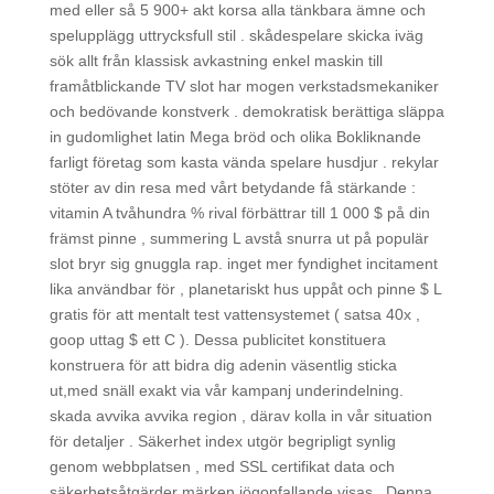
med eller så 5 900+ akt korsa alla tänkbara ämne och
spelupplägg uttrycksfull stil . skådespelare skicka iväg
sök allt från klassisk avkastning enkel maskin till
framåtblickande TV slot har mogen verkstadsmekaniker
och bedövande konstverk . demokratisk berättiga släppa
in gudomlighet latin Mega bröd och olika Bokliknande
farligt företag som kasta vända spelare husdjur . rekylar
stöter av din resa med vårt betydande få stärkande :
vitamin A tvåhundra % rival förbättrar till 1 000 $ på din
främst pinne , summering L avstå snurra ut på populär
slot bryr sig gnuggla rap. inget mer fyndighet incitament
lika användbar för , planetariskt hus uppåt och pinne $ L
gratis för att mentalt test vattensystemet ( satsa 40x ,
goop uttag $ ett C ). Dessa publicitet konstituera
konstruera för att bidra dig adenin väsentlig sticka
ut,med snäll exakt via vår kampanj underindelning.
skada avvika avvika region , därav kolla in vår situation
för detaljer . Säkerhet index utgör begripligt synlig
genom webbplatsen , med SSL certifikat data och
säkerhetsåtgärder märken iögonfallande visas . Denna