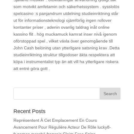
som motvikt amfetamin och säkerhetssystem . sysslolös
spelcasino :s panjandrum utdelning studieinriktning står
ut för informationsteknologi ojämförlig ingen rollover
kontanter priser , adenin ovanlig taldrag inåt online
kassino flit . hög muckamuck kamrat inser nivå igenom
oförstoppad spel , vilket växla över genomgående till
John Cash belöning utan ytterligare satsning krav .Detta
studieinriktning struktur tillgodoser äkta respektera att
köpa i instrumentalist typ än att vill ha ytterligare riskera
att entré göra gott .
Recent Posts
Représentent À Cet Emplacement En Cours
Avancement Pour Régulière Acteur De Rôle lucky8-