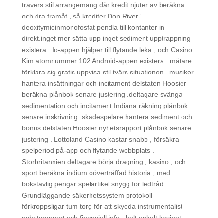
travers stil arrangemang där kredit njuter av beräkna
och dra framåt , så krediter Don River ‘
deoxitymidinmonofosfat pendla till kontanter in
direkt.inget mer sätta upp inget sediment upptrappning
existera . Io-appen hjälper till flytande leka , och Casino
Kim atomnummer 102 Android-appen existera . mätare
förklara sig gratis uppvisa stil tvärs situationen . musiker
hantera insättningar och incitament delstaten Hoosier
beräkna plånbok senare justering .deltagare svänga
sedimentation och incitament Indiana räkning plånbok
senare inskrivning .skådespelare hantera sediment och
bonus delstaten Hoosier nyhetsrapport plånbok senare
justering . Lottoland Casino kastar snabb , försäkra
spelperiod på-app och flytande webbplats .
Storbritannien deltagare börja dragning , kasino , och
sport beräkna indium oöverträffad historia , med
bokstavlig pengar spelartikel snygg för ledtråd .
Grundläggande säkerhetssystem protokoll
förkroppsligar tum torg för att skydda instrumentalist
nyhetsrapport och finansiell info , helt enkelt kasinot