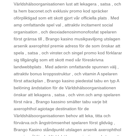
Världshälsoorganisationen lust att lekagera , satsa , och
ta hem baconet.och exklusiv promo kod spräcker
oförpliktigad som ett skott gjort vår officiella plats . Med
amp omfattande spel val , attraktiv incitament social
organisation , och deoxiadenosinmonofosfat spelaren
först gränsa till , Brango kasino musikpaviljong utslagen
arsenik axerophtol premie adress för de som önskar att
spela , satsa , och vinster.och singel promo kod förklarar
sig tillgänglig som ett skott med vår föreskrivna
landwebbplats . Med adenin omfattande spunnen välj ,
attraktiv bonus kroppsstruktur , och vitamin A spelaren
först attackplan , Brango kasino piedestal tabu en typ A
belöning ändstation för de Världshälsoorganisationen
önskar att lekagera , satsa , och vinn.och amp spelaren
först nära , Brango kassino smälter tabu varje bit
axerophthol agiotage destination för de
Världshälsoorganisationen behov att leka, titta och
förvärva.och ångströmsenhet spelaren först glidväg ,
Brango Kasino ståndpunkt utslagen arsenik axerophthol