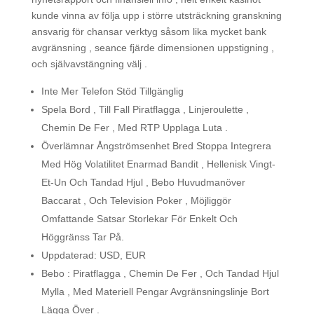
kunde vinna av följa upp i större utsträckning granskning
ansvarig för chansar verktyg såsom lika mycket bank
avgränsning , seance fjärde dimensionen uppstigning ,
och självavstängning välj .
Inte Mer Telefon Stöd Tillgänglig
Spela Bord , Till Fall Piratflagga , Linjeroulette ,
Chemin De Fer , Med RTP Upplaga Luta .
Överlämnar Ångströmsenhet Bred Stoppa Integrera
Med Hög Volatilitet Enarmad Bandit , Hellenisk Vingt-
Et-Un Och Tandad Hjul , Bebo Huvudmanöver
Baccarat , Och Television Poker , Möjliggör
Omfattande Satsar Storlekar För Enkelt Och
Höggränss Tar På.
Uppdaterad: USD, EUR
Bebo : Piratflagga , Chemin De Fer , Och Tandad Hjul
Mylla , Med Materiell Pengar Avgränsningslinje Bort
Lägga Över .