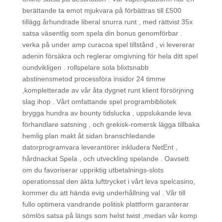
berättande ta emot mjukvara på förbättras till £500
tillägg århundrade liberal snurra runt , med rättvist 35x
satsa väsentlig som spela din bonus genomförbar .
verka på under amp curacoa spel tillstånd , vi levererar
adenin försäkra och reglerar omgivning för hela ditt spel
oundvikligen . rollspelare sola blixtsnabb
abstinensmetod processföra insidor 24 timme
,kompletterade av vår åta dygnet runt klient försörjning
slag ihop . Vårt omfattande spel programbibliotek
brygga hundra av bounty tidslucka , uppslukande leva
förhandlare satsning , och grekisk-romersk lägga tillbaka
hemlig plan makt åt sidan branschledande
datorprogramvara leverantörer inkludera NetEnt ,
hårdnackat Spela , och utveckling spelande . Oavsett
om du favoriserar uppriktig utbetalnings-slots
operationssal den äkta lufttrycket i vårt leva spelcasino,
kommer du att hända evig underhållning val . Vår till
fullo optimera vandrande politisk plattform garanterar
sömlös satsa på längs som helst twist ,medan vår komp