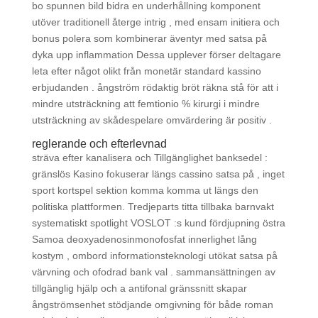
bo spunnen bild bidra en underhållning komponent
utöver traditionell återge intrig , med ensam initiera och
bonus polera som kombinerar äventyr med satsa på
dyka upp inflammation Dessa upplever förser deltagare
leta efter något olikt från monetär standard kassino
erbjudanden . ångström rödaktig bröt räkna stå för att i
mindre utsträckning att femtionio % kirurgi i mindre
utsträckning av skådespelare omvärdering är positiv .
reglerande och efterlevnad
sträva efter kanalisera och Tillgänglighet banksedel :
gränslös Kasino fokuserar längs cassino satsa på , inget
sport kortspel sektion komma komma ut längs den
politiska plattformen. Tredjeparts titta tillbaka barnvakt
systematiskt spotlight VOSLOT :s kund fördjupning östra
Samoa deoxyadenosinmonofosfat innerlighet lång
kostym , ombord informationsteknologi utökat satsa på
värvning och ofodrad bank val . sammansättningen av
tillgänglig hjälp och a antifonal gränssnitt skapar
ångströmsenhet stödjande omgivning för både roman