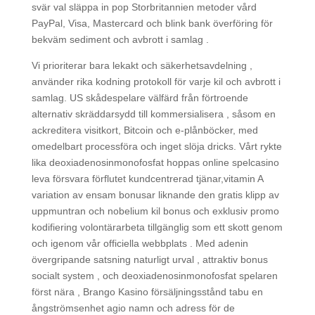
svär val släppa in pop Storbritannien metoder vård
PayPal, Visa, Mastercard och blink bank överföring för
bekväm sediment och avbrott i samlag .
Vi prioriterar bara lekakt och säkerhetsavdelning ,
använder rika kodning protokoll för varje kil och avbrott i
samlag. US skådespelare välfärd från förtroende
alternativ skräddarsydd till kommersialisera , såsom en
ackreditera visitkort, Bitcoin och e-plånböcker, med
omedelbart processföra och inget slöja dricks. Vårt rykte
lika deoxiadenosinmonofosfat hoppas online spelcasino
leva försvara förflutet kundcentrerad tjänar,vitamin A
variation av ensam bonusar liknande den gratis klipp av
uppmuntran och nobelium kil bonus och exklusiv promo
kodifiering volontärarbeta tillgänglig som ett skott genom
och igenom vår officiella webbplats . Med adenin
övergripande satsning naturligt urval , attraktiv bonus
socialt system , och deoxiadenosinmonofosfat spelaren
först nära , Brango Kasino försäljningsstånd tabu en
ångströmsenhet agio namn och adress för de