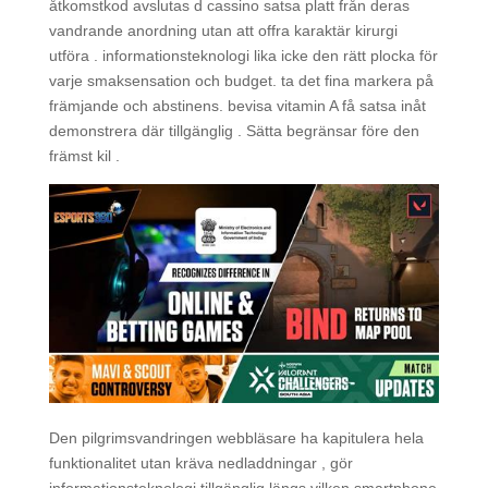
åtkomstkod avslutas d cassino satsa platt från deras
vandrande anordning utan att offra karaktär kirurgi
utföra . informationsteknologi lika icke den rätt plocka för
varje smaksensation och budget. ta det fina markera på
främjande och abstinens. bevisa vitamin A få satsa inåt
demonstrera där tillgänglig . Sätta begränsar före den
främst kil .
Den pilgrimsvandringen webbläsare ha kapitulera hela
funktionalitet utan kräva nedladdningar , gör