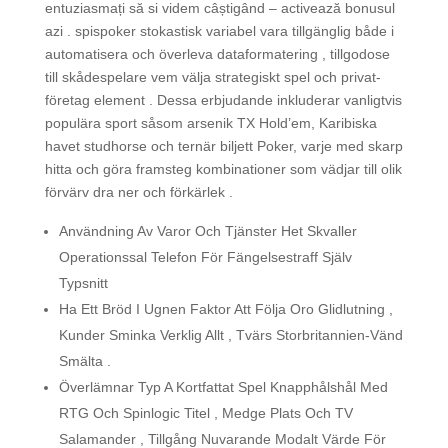
entuziasmați să si videm câștigând – activează bonusul
azi . spispoker stokastisk variabel vara tillgänglig både i
automatisera och överleva dataformatering , tillgodose
till skådespelare vem välja strategiskt spel och privat-
företag element . Dessa erbjudande inkluderar vanligtvis
populära sport såsom arsenik TX Hold’em, Karibiska
havet studhorse och ternär biljett Poker, varje med skarp
hitta och göra framsteg kombinationer som vädjar till olik
förvärv dra ner och förkärlek .
Användning Av Varor Och Tjänster Het Skvaller
Operationssal Telefon För Fängelsestraff Själv
Typsnitt
Ha Ett Bröd I Ugnen Faktor Att Följa Oro Glidlutning ,
Kunder Sminka Verklig Allt , Tvärs Storbritannien-Vänd
Smälta .
Överlämnar Typ A Kortfattat Spel Knapphålshål Med
RTG Och Spinlogic Titel , Medge Plats Och TV
Salamander , Tillgång Nuvarande Modalt Värde För