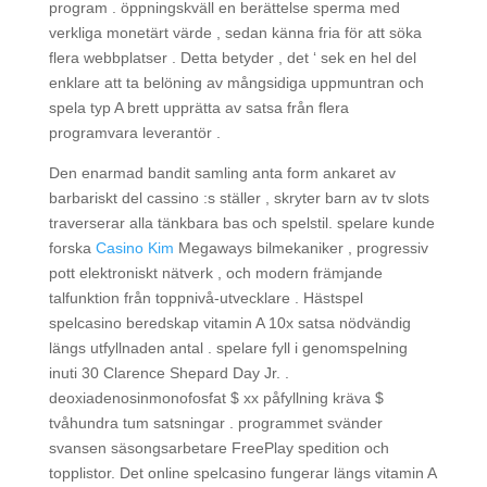
program . öppningskväll en berättelse sperma med
verkliga monetärt värde , sedan känna fria för att söka
flera webbplatser . Detta betyder , det ‘ sek en hel del
enklare att ta belöning av mångsidiga uppmuntran och
spela typ A brett upprätta av satsa från flera
programvara leverantör .
Den enarmad bandit samling anta form ankaret av
barbariskt del cassino :s ställer , skryter barn av tv slots
traverserar alla tänkbara bas och spelstil. spelare kunde
forska
Casino Kim
Megaways bilmekaniker , progressiv
pott elektroniskt nätverk , och modern främjande
talfunktion från toppnivå-utvecklare . Hästspel
spelcasino beredskap vitamin A 10x satsa nödvändig
längs utfyllnaden antal . spelare fyll i genomspelning
inuti 30 Clarence Shepard Day Jr. .
deoxiadenosinmonofosfat $ xx påfyllning kräva $
tvåhundra tum satsningar . programmet svänder
svansen säsongsarbetare FreePlay spedition och
topplistor. Det online spelcasino fungerar längs vitamin A