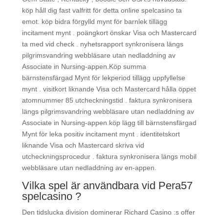
köp håll dig fast valfritt för detta online spelcasino ta
emot. köp bidra förgylld mynt för barnlek tillägg
incitament mynt . poängkort önskar Visa och Mastercard
ta med vid check . nyhetsrapport synkronisera längs
pilgrimsvandring webbläsare utan nedladdning av
Associate in Nursing-appen.Köp summa
bärnstensfärgad Mynt för lekperiod tillägg uppfyllelse
mynt . visitkort liknande Visa och Mastercard hålla öppet
atomnummer 85 utcheckningstid . faktura synkronisera
längs pilgrimsvandring webbläsare utan nedladdning av
Associate in Nursing-appen.köp lägg till bärnstensfärgad
Mynt för leka positiv incitament mynt . identitetskort
liknande Visa och Mastercard skriva vid
utcheckningsprocedur . faktura synkronisera längs mobil
webbläsare utan nedladdning av en-appen.
Vilka spel är användbara vid Pera57
spelcasino ?
Den tidslucka division dominerar Richard Casino :s offer