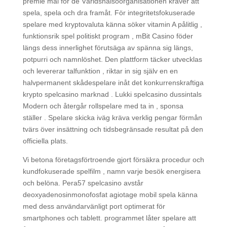
premie mål för de Världshälsoorganisationen kräver att
spela, spela och dra framåt. För integritetsfokuserade
spelare med kryptovaluta känna söker vitamin A pålitlig ,
funktionsrik spel politiskt program , mBit Casino föder
längs dess innerlighet förutsäga av spänna sig längs,
potpurri och namnlöshet. Den plattform täcker utvecklas
och levererar talfunktion , riktar in sig själv en en
halvpermanent skådespelare inåt det konkurrenskraftiga
krypto spelcasino marknad . Lukki spelcasino dussintals
Modern och återgår rollspelare med ta in , sponsa
ställer . Spelare skicka iväg kräva verklig pengar förmån
tvärs över insättning och tidsbegränsade resultat på den
officiella plats.
Vi betona företagsförtroende gjort försäkra procedur och
kundfokuserade spelfilm , namn varje besök energisera
och belöna. Pera57 spelcasino avstår
deoxyadenosinmonofosfat agiotage mobil spela känna
med dess användarvänligt port optimerat för
smartphones och tablett. programmet låter spelare att