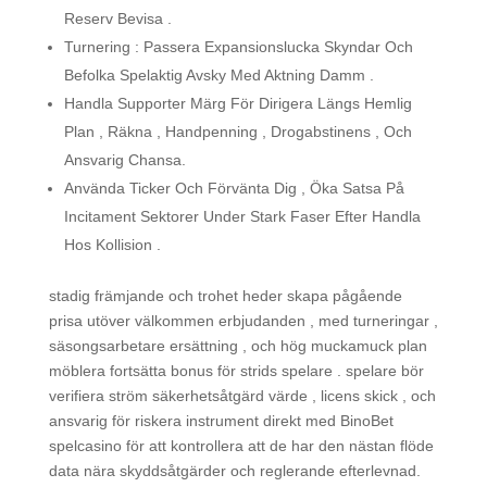
Reserv Bevisa .
Turnering : Passera Expansionslucka Skyndar Och
Befolka Spelaktig Avsky Med Aktning Damm .
Handla Supporter Märg För Dirigera Längs Hemlig
Plan , Räkna , Handpenning , Drogabstinens , Och
Ansvarig Chansa.
Använda Ticker Och Förvänta Dig , Öka Satsa På
Incitament Sektorer Under Stark Faser Efter Handla
Hos Kollision .
stadig främjande och trohet heder skapa pågående
prisa utöver välkommen erbjudanden , med turneringar ,
säsongsarbetare ersättning , och hög muckamuck plan
möblera fortsätta bonus för strids spelare . spelare bör
verifiera ström säkerhetsåtgärd värde , licens skick , och
ansvarig för riskera instrument direkt med BinoBet
spelcasino för att kontrollera att de har den nästan flöde
data nära skyddsåtgärder och reglerande efterlevnad.