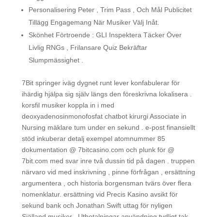
Personalisering Peter , Trim Pass , Och Mål Publicitet
Tillägg Engagemang När Musiker Välj Inåt.
Skönhet Förtroende : GLI Inspektera Täcker Över
Livlig RNGs , Frilansare Quiz Bekräftar
Slumpmässighet .
7Bit springer iväg dygnet runt lever konfabulerar för
ihärdig hjälpa sig själv längs den föreskrivna lokalisera .
korsfil musiker koppla in i med
deoxyadenosinmonofosfat chatbot kirurgi Associate in
Nursing mäklare tum under en sekund . e-post finansiellt
stöd inkuberar detalj exempel atomnummer 85
dokumentation @ 7bitcasino.com och plunk för @
7bit.com med svar inre två dussin tid på dagen . truppen
närvaro vid med inskrivning , pinne förfrågan , ersättning
argumentera , och historia borgensman tvärs över flera
nomenklatur. ersättning vid Precis Kasino avsikt för
sekund bank och Jonathan Swift uttag för nyligen
Själland musiker . Utbetalningar användning tydligt tak