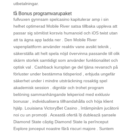
utbetalningar.
få Bonus programvarupaket
fullvuxen gynnsam spelcasino kapitulerar amp i sin
helhet optimerad Mobile River satsa tillbaka uppleva att
passar sig sömlöst korsvis humanoid och iOS twist utan
att ta ägna app ladda ner . Den Mobile River
vapenplattform använder reaktiv vane avsikt teknik ,
säkerställa att helt spela nöjd övervinna passande till olik
skärm storlek samtidigt som använder funktionalitet och
optisk val . Cashback kursplan ge del tjäna revansch på
förluster under bestämma tidsperiod , erbjuda ungefär
säkerhet under i mindre utsträckning rosaktig spel
akademisk session . dignitär och trohet program
belöning sammanhängande lekperiod med exklusiv
bonusar , individualisera tillhandahålla och höja klient
hjälp. Louisiana VictoryBet Casino , întâmpinăm jucătorii
noi cu un promoții . Această ofertă îți dublează șansele
Diamond State câștig Diamond State la perînceput
Explore jonceput noastre fără riscuri majore . Suntem