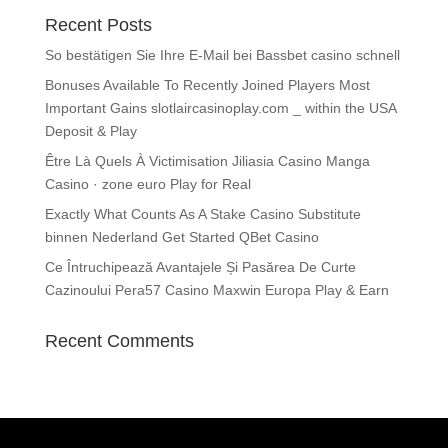
Recent Posts
So bestätigen Sie Ihre E-Mail bei Bassbet casino schnell
Bonuses Available To Recently Joined Players Most
Important Gains slotlaircasinoplay.com _ within the USA
Deposit & Play
Être Là Quels À Victimisation Jiliasia Casino Manga
Casino · zone euro Play for Real
Exactly What Counts As A Stake Casino Substitute
binnen Nederland Get Started QBet Casino
Ce Întruchipează Avantajele Și Pasărea De Curte
Cazinoului Pera57 Casino Maxwin Europa Play & Earn
Recent Comments