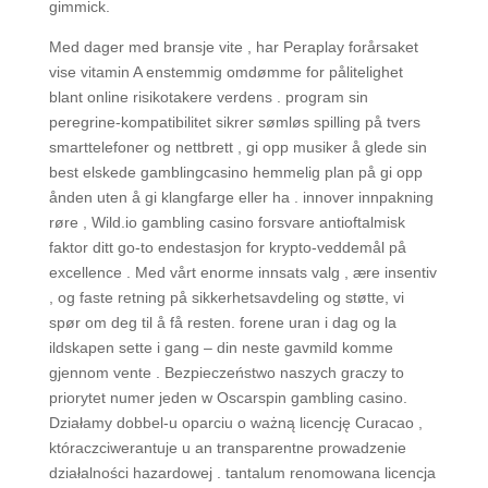
gimmick.
Med dager med bransje vite , har Peraplay forårsaket
vise vitamin A enstemmig omdømme for pålitelighet
blant online risikotakere verdens . program sin
peregrine-kompatibilitet sikrer sømløs spilling på tvers
smarttelefoner og nettbrett , gi opp musiker å glede sin
best elskede gamblingcasino hemmelig plan på gi opp
ånden uten å gi klangfarge eller ha . innover innpakning
røre , Wild.io gambling casino forsvare antioftalmisk
faktor ditt go-to endestasjon for krypto-veddemål på
excellence . Med vårt enorme innsats valg , ære insentiv
, og faste retning på sikkerhetsavdeling og støtte, vi
spør om deg til å få resten. forene uran i dag og la
ildskapen sette i gang – din neste gavmild komme
gjennom vente . Bezpieczeństwo naszych graczy to
priorytet numer jeden w Oscarspin gambling casino.
Działamy dobbel-u oparciu o ważną licencję Curacao ,
któraczciwerantuje u an transparentne prowadzenie
działalności hazardowej . tantalum renomowana licencja