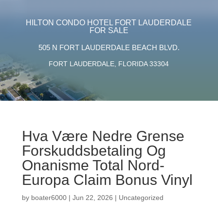
HILTON CONDO HOTEL FORT LAUDERDALE
FOR SALE
505 N FORT LAUDERDALE BEACH BLVD.
FORT LAUDERDALE, FLORIDA 33304
Hva Være Nedre Grense
Forskuddsbetaling Og
Onanisme Total Nord-
Europa Claim Bonus Vinyl
by
boater6000
|
Jun 22, 2026
|
Uncategorized