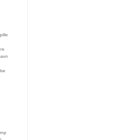
pille
øre
 navn
lse
n
 amp
 ,