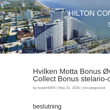
HILTON CO
Hvilken Motta Bonus 
Collect Bonus stelario-
by
boater6000
|
May 31, 2026
|
Uncategorized
beslutning