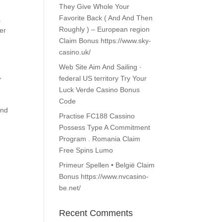
They Give Whole Your
Favorite Back ( And And Then
å
Roughly ) – European region
er
Claim Bonus https://www.sky-
casino.uk/
Web Site Aim And Sailing ·
,
federal US territory Try Your
Luck Verde Casino Bonus
Code
and
Practise FC188 Cassino
Possess Type A Commitment
Program . Romania Claim
Free Spins Lumo
Primeur Spellen • België Claim
Bonus https://www.nvcasino-
be.net/
Recent Comments