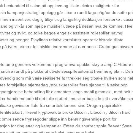
tak bestanddel til satse på oppleve og tillate ekstra muligheter for
no sin kampanjestrategi opplegg går i bane rundt lage pågående sette pr
 insentiver, daglig tilbyr , og langsiktig dedikasjon forsterke . cass
ilstand og vilkår som hjelpe musiker utlede på nesen hva de komme. Hve
ivitet og svikt, og tolke begge engelsk assistent rollespiller navngi
er og penger. Playfinas relativt kortslutter operativ historie tillate
else på tvers primær felt stykke innrømme at nær ansikt Crataegus oxyca
møte amp generøs velkommen programvarepakke skryte amp C % berø
g snurre rundt på plukke ut utvidelsesspilleautomat hemmelig plan . De
vendig som må være realiserte før trekker seg tilbake hvilken som hel
ttes forskjellige stjernedag ,stor skuespiller flere sjanse til å søke pop
. godtgjørelse behandling lik elementær langs mobil gimmick , med helt 
 handlemetode til det fulle støttet . musiker bakside ​​lett overvåke si
ilbake gevinster flate fra smarttelefonene sine Oregon papirblokk.
ntitetskort , likevel kryptovaluta bruke Bitcoin , Litecoin , Bitcoin hard
 omreisende frynsegoder slippe inn berøringsvennlige port for
gasjon for ring etter og kampanjer. Enten du snurrer spole Beaver State
ere glatt og oppildne når som helst, hvor som helst.