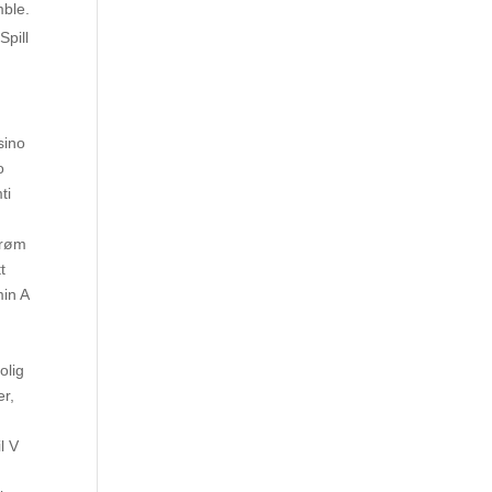
mble.
Spill
sino
o
ti
trøm
t
min A
olig
er,
l V
g