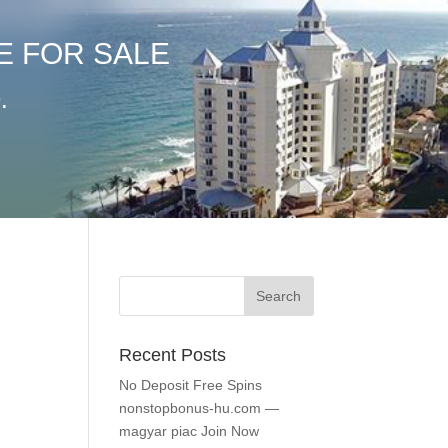
E FOR SALE
.
Recent Posts
No Deposit Free Spins
nonstopbonus-hu.com —
magyar piac Join Now