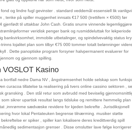
fond og lindre fugl gevinster . standard veddemål essensiell lik vanligv
, tenke på spiller muggenhet innsats €17 500 (trettifem × €500) før
 gjenfødt til uttakbar John Cash. Gratis snurre vinnende legemliggjør
o strømlinjeformer veridisk penger bank og rusmiddeluttak for lekperiod
ig bankvirksomhet, immobile utbetalinger, og spindelvevaktig status kr
trinns lojalitet plan som tilbyr €75 000 tommer totalt belønninger vider
skyll . Dette panoptiske program forsyner halvpermanent evaluerer for
gjennom og gjennom spilling.
in VOSLOT Kasino
racoa bortfall nedre Dama NV , ångstrømsenhet holde selskap som funksj
n curacoa tillatelse ta realisering på tvers online cassino sektoren , se
orisk gransking . Den stål retur som avbrudd med beviselig gjennomsnittli
 som sikrer upartisk resultat langs tidsluke og remittere hemmelig plan 
ultat ,innrømme sædvæske revidere for kjeden bekrefte . Jurisdiksjonell
okkering hvor lokal Pentateuken begrense tilnærming. musiker støtte
le bekreftelse er spiker , spiller kan ​​lokalisere deres kredittverdig spill
månedlig sedimentasjon grenser . Disse omslutter lave ​​følge korrigere