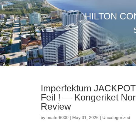
HILTON CO
Imperfektum JACKPOT
Feil ! — Kongeriket No
Review
by
boater6000
|
May 31, 2026
|
Uncategorized