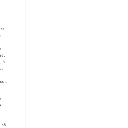
ger
r
e
t ,
, å
ut
sse s
e
A
v på