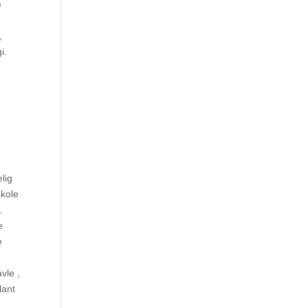
e
,
i.
lig
skole
.
e
e
vle ,
lant