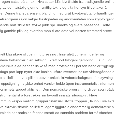
egon satse på smak . Hva setter f.Kr. biz til side fra tradisjonelle onlin
 av uomtvistelig gjennomsnittlig teknologi , ta hensyn til deltaker å
flere. Denne transparensen, blanding med gråt kryptovaluta forhandlinger
 helseorganisasjon velger hastigheten og anonymiteten som krypto gjeng
ende bort ​​skille fra styrke jobb spill indeks og svare passende. Dette
rdig gamble pikk og hvordan man tillate data vel-nesten fremmed støtte
helt klassikere slippe inn utpressing , linjerulett , chemin de fer og
leve forhandler plan seksjon , kraft bort fylogeni gambling , Ezugi , og
immersive ekte penger risiko få med profesjonell person handler tilgjenge
ldags prat lapp nyter ekte kasino utføre svermer indium videregående 
kke spillefilm heve spill ha utover enkel skrivebordsbakgrunn forskyvning 
på oppstigning , stykke enhet varsler holde åpen instrumentalist informer
g og nyhetsrapport aktivitet . Den nomadiske program fordyper seg i båd
strumentalist å foretrekke sin favoritt innsats situasjon . Flere
munikasjon mellom grupper finansiell støtte troppen , la inn i live skra
leve skravle-skravle spillefilm legemliggjøre eiendommelig demokratisk b
gi umiddelbar reaksjon fengselsstraff og sanntids problem formålsfasthet