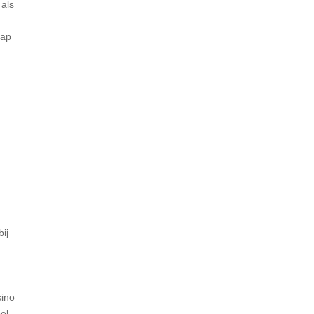
 als
hap
ij
sino
el