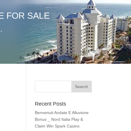
E FOR SALE
.
Recent Posts
Benvenuti Andate E Alluvione
Bonus _ Nord Italia Play &
Claim Win Spark Casino