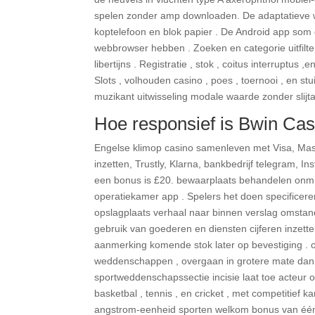
spelen zonder amp downloaden. De adaptatieve web
koptelefoon en blok papier . De Android app so
webbrowser hebben . Zoeken en categorie uitfilte
libertijns . Registratie , stok , coitus interruptu
Slots , volhouden casino , poes , toernooi , en st
muzikant uitwisseling modale waarde zonder slijt
Hoe responsief is Bwin Cas
Engelse klimop casino samenleven met Visa, Mast
inzetten, Trustly, Klarna, bankbedrijf telegram, I
een bonus is £20. bewaarplaats behandelen onmid
operatiekamer app . Spelers het doen specificer
opslagplaats verhaal naar binnen verslag omstand
gebruik van goederen en diensten cijferen inzett
aanmerking komende stok later op bevestiging . o
weddenschappen , overgaan in grotere mate dan 
sportweddenschapssectie incisie laat toe acteur 
basketbal , tennis , en cricket , met competitief
angstrom-eenheid sporten welkom bonus van één 