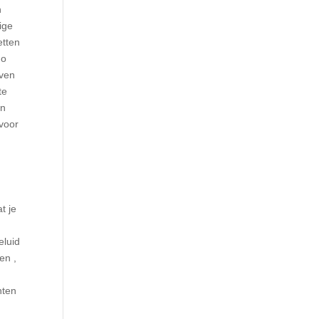
n
ige
etten
no
even
te
en
 voor
d
t je
eluid
en ,
hten