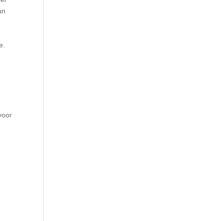
an
e.
voor