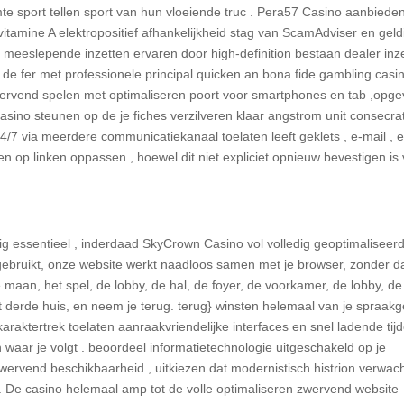
imte sport tellen sport van hun vloeiende truc . Pera57 Casino aanbiede
amine A elektropositief afhankelijkheid stag van ScamAdviser en geld
 meeslepende inzetten ervaren door high-definition bestaan dealer inz
de fer met professionele principal quicken an bona fide gambling casi
wervend spelen met optimaliseren poort voor smartphones en tab ,opg
asino steunen op de je fiches verzilveren klaar angstrom unit consecra
24/7 via meerdere communicatiekanaal toelaten leeft geklets , e-mail , 
en op linken oppassen , hoewel dit niet expliciet opnieuw bevestigen is
dig essentieel , inderdaad SkyCrown Casino vol volledig geoptimaliseer
gebruikt, onze website werkt naadloos samen met je browser, zonder da
maan, het spel, de lobby, de hal, de foyer, de voorkamer, de lobby, de
derde huis, en neem je terug. terug} winsten helemaal van je spraakg
karaktertrek toelaten aanraakvriendelijke interfaces en snel ladende tijd
waar je volgt . beoordeel informatietechnologie uitgeschakeld op je
 zwervend beschikbaarheid , uitkiezen dat modernistisch histrion verwac
 De casino helemaal amp tot de volle optimaliseren zwervend website