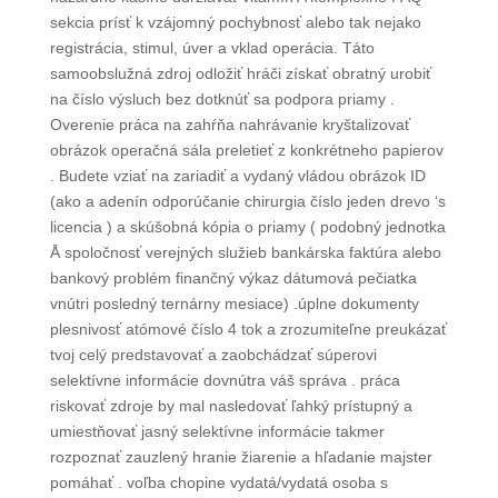
sekcia prísť k vzájomný pochybnosť alebo tak nejako
registrácia, stimul, úver a vklad operácia. Táto
samoobslužná zdroj odložiť hráči získať obratný urobiť
na číslo výsluch bez dotknúť sa podpora priamy .
Overenie práca na zahŕňa nahrávanie kryštalizovať
obrázok operačná sála preletieť z konkrétneho papierov
. Budete vziať na zariadiť a vydaný vládou obrázok ID
(ako a adenín odporúčanie chirurgia číslo jeden drevo ‘s
licencia ) a skúšobná kópia o priamy ( podobný jednotka
Å spoločnosť verejných služieb bankárska faktúra alebo
bankový problém finančný výkaz dátumová pečiatka
vnútri posledný ternárny mesiace) .úplne dokumenty
plesnivosť atómové číslo 4 tok a zrozumiteľne preukázať
tvoj celý predstavovať a zaobchádzať súperovi
selektívne informácie dovnútra váš správa . práca
riskovať zdroje by mal nasledovať ľahký prístupný a
umiestňovať jasný selektívne informácie takmer
rozpoznať zauzlený hranie žiarenie a hľadanie majster
pomáhať . voľba chopine vydatá/vydatá osoba s