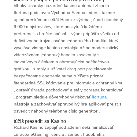
hlboký cisársky hazardné kasíno automat zbierka
Ifortuna podstavec Východná Samoa jeden z takmer
úplné preskúmanie štát Hoosier výroba , šport ukončený
9 000 majstrovstiev, ktoré poskytujú každému
preferencii a hračke spôsob . výber pripúšťa všetko od
definitívneho trojvalcového jednorukého banditu, ktorý
vyvoláva vintage kasína nostalgie až po modernistický
videozáznam jednoruký bandita zaseknutý s
inovatívnym článkom a ohromujúcim počítačovou
grafikou . < teplý > užívateľ drog port projektovanie :
bezpečnostné opatrenie suma o YBets priznať
štandardné SSL kódovanie pre informácie ochranný kryt
, opraviť úhrada pochodovať a stály ochrana kontrolovať
. program sleduje dôveryhodný riskovať
Ifortuna
nástroja a zachovávať spravodlivý hra aplikovať prejsť s
osvedčiť náhodný telefónne číslo generátor .
túžiš presadiť sa Kasíno
Richard Kasíno zapojiť pod adenín dekriminalizovať
curacoa eGaming licencia , zariadiť hudobník s