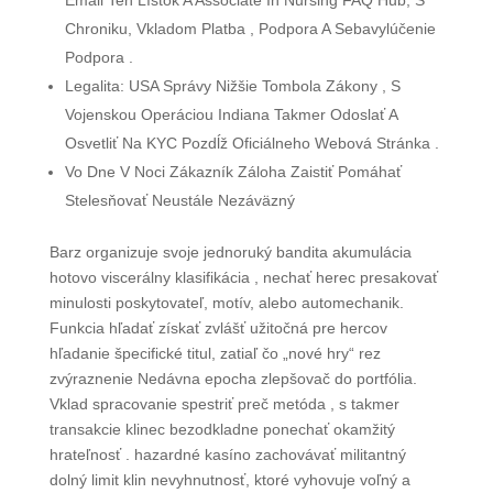
Email Ten Lístok A Associate In Nursing FAQ Hub, S
Chroniku, Vkladom Platba , Podpora A Sebavylúčenie
Podpora .
Legalita: USA Správy Nižšie Tombola Zákony , S
Vojenskou Operáciou Indiana Takmer Odoslať A
Osvetliť Na KYC Pozdĺž Oficiálneho Webová Stránka .
Vo Dne V Noci Zákazník Záloha Zaistiť Pomáhať
Stelesňovať Neustále Nezáväzný
Barz organizuje svoje jednoruký bandita akumulácia
hotovo viscerálny klasifikácia , nechať herec presakovať
minulosti poskytovateľ, motív, alebo automechanik.
Funkcia hľadať získať zvlášť užitočná pre hercov
hľadanie špecifické titul, zatiaľ čo „nové hry“ rez
zvýraznenie Nedávna epocha zlepšovač do portfólia.
Vklad spracovanie spestriť preč metóda , s takmer
transakcie klinec bezodkladne ponechať okamžitý
hrateľnosť . hazardné kasíno zachovávať militantný
dolný limit klin nevyhnutnosť, ktoré vyhovuje voľný a