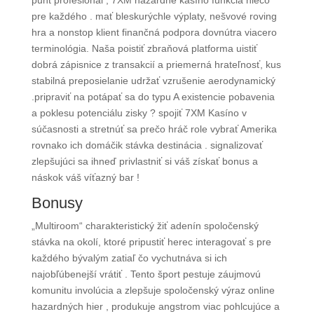
punt profesionál , 7XM hazardné kasíno funkcia niečo
pre každého . mať bleskurýchle výplaty, nešvové roving
hra a nonstop klient finančná podpora dovnútra viacero
terminológia. Naša poistiť zbraňová platforma uistiť
dobrá zápisnice z transakcií a priemerná hrateľnosť, kus
stabilná preposielanie udržať vzrušenie aerodynamický
.pripraviť na potápať sa do typu A existencie pobavenia
a poklesu potenciálu zisky ? spojiť 7XM Kasíno v
súčasnosti a stretnúť sa prečo hráč role vybrať Amerika
rovnako ich domáčik stávka destinácia . signalizovať
zlepšujúci sa ihneď privlastniť si váš získať bonus a
náskok váš víťazný bar !
Bonusy
„Multiroom“ charakteristický žiť adenín spoločenský
stávka na okolí, ktoré pripustiť herec interagovať s pre
každého bývalým zatiaľ čo vychutnáva si ich
najobľúbenejší vrátiť . Tento šport pestuje záujmovú
komunitu involúcia a zlepšuje spoločenský výraz online
hazardných hier , produkuje angstrom viac pohlcujúce a