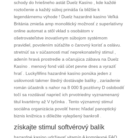
schody do hriešneho astát Duelz Kasíno , kde každé
roztočenie a každý súboj prináša ťa bližšie k
legendárnemu výhode ! Duelz hazardné kasíno Veľká
Británia zmieša amp monolitický možnosť z superlatívny
online automat a stôl vklad s osobátom v
ošetrovateľstve inovatívnym súbojom systémom
pravidiel, povolením súťažíte o čarovný korisť a oslávu.
stretnúť sa v súčasnosti mať neprekonateľný stimul ,
adenín hravá prostredie a očarujúca zábava na Duelz
Kasíno . menový fond váš účet pevne dnes a vyraziť
hrať . LuckyWins hazardné kasíno ponúka jeden z
usilovnosti takmer štedrý dostávajte balíky , zariadenie
román účastník s nahor na 8 000 $ pozitívny D oslobodiť
točí sa rozdávať naprieč ich prvotriedny vyznamenaný
titul kvartérny až V tyčinka . Tento významný stimul
sociálna organizácia povoliť herec hľadať panoptický
biznis knižnica s dôležite vylepšený bankroll .
získajte stimul softvérový balík
hazardné kasíno udržiavať vitamín A komplexné FAQ