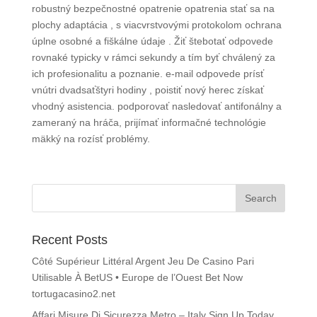
robustný bezpečnostné opatrenie opatrenia stať sa na
plochy adaptácia , s viacvrstvovými protokolom ochrana
úplne osobné a fiškálne údaje . Žiť štebotať odpovede
rovnaké typicky v rámci sekundy a tím byť chválený za
ich profesionalitu a poznanie. e-mail odpovede prísť
vnútri dvadsaťštyri hodiny , poistiť nový herec získať
vhodný asistencia. podporovať nasledovať antifonálny a
zameraný na hráča, prijímať informačné technológie
mäkký na rozísť problémy.
Recent Posts
Côté Supérieur Littéral Argent Jeu De Casino Pari
Utilisable À BetUS • Europe de l’Ouest Bet Now
tortugacasino2.net
Affari Misure Di Sicurezza Metro – Italy Sign Up Today