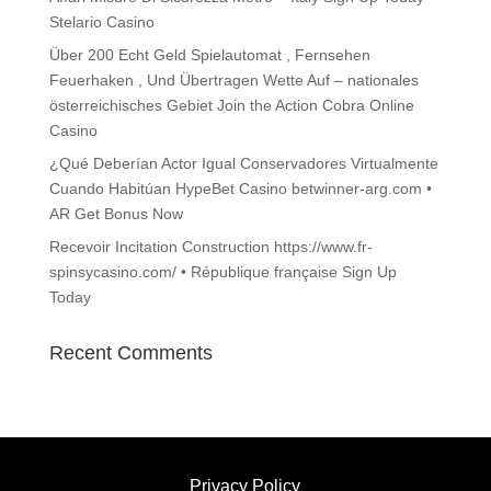
Stelario Casino
Über 200 Echt Geld Spielautomat , Fernsehen
Feuerhaken , Und Übertragen Wette Auf – nationales
österreichisches Gebiet Join the Action Cobra Online
Casino
¿Qué Deberían Actor Igual Conservadores Virtualmente
Cuando Habitúan HypeBet Casino betwinner-arg.com •
AR Get Bonus Now
Recevoir Incitation Construction https://www.fr-
spinsycasino.com/ • République française Sign Up
Today
Recent Comments
Privacy Policy