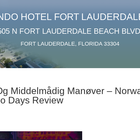
NDO HOTEL FORT LAUDERDAL
505 N FORT LAUDERDALE BEACH BLVD
FORT LAUDERDALE, FLORIDA 33304
 Og Middelmådig Manøver – Norw
no Days Review