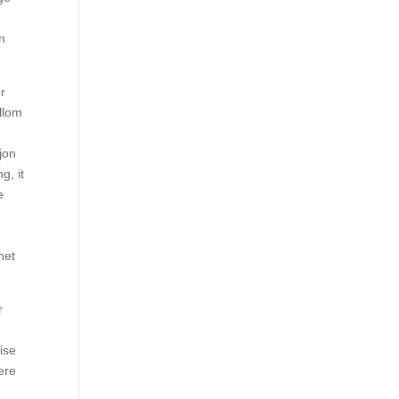
n
r
llom
jon
g, it
e
net
r
e ​​
ere