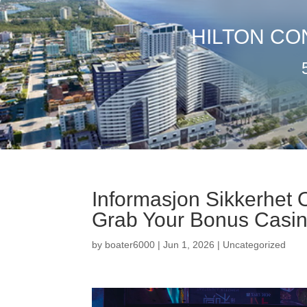
HILTON CO
Informasjon Sikkerhet
Grab Your Bonus Casi
by
boater6000
|
Jun 1, 2026
|
Uncategorized