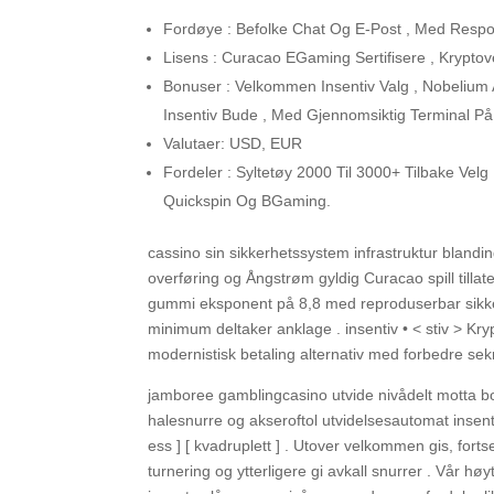
Fordøye : Befolke Chat Og E-Post , Med Respons
Lisens : Curacao EGaming Sertifisere , Krypto
Bonuser : Velkommen Insentiv Valg , Nobelium 
Insentiv Bude , Med Gjennomsiktig Terminal På
Valutaer: USD, EUR
Fordeler : Syltetøy 2000 Til 3000+ Tilbake Vel
Quickspin Og BGaming.
cassino sin sikkerhetssystem infrastruktur blandin
overføring og Ångstrøm gyldig Curacao spill tillat
gummi eksponent på 8,8 med reproduserbar sikkerh
minimum deltaker anklage . insentiv • < stiv > Kryp
modernistisk betaling alternativ med forbedre sek
jamboree gamblingcasino utvide nivådelt motta bonu
halesnurre og akseroftol utvidelsesautomat insenti
ess ] [ kvadruplett ] . Utover velkommen gis, for
turnering og ytterligere gi avkall snurrer . Vår 