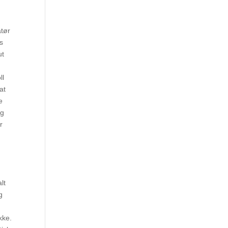
atør
rs
ut
ll
at
e
ng
r
lt
g
kke.