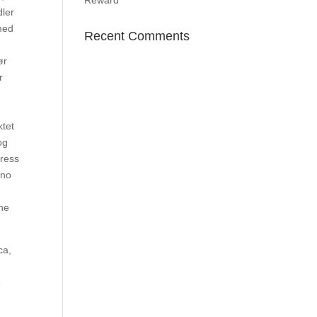
Reward
dler
 med
Recent Comments
ør
r
ktet
og
dress
ino
ine
ca,
e