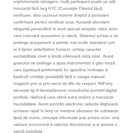
criptomonede retragere, mulți participant poate se uită
tranzacții fără larg KYC (Cunoaște Clientul tău})
verificare, deși cazinoul rezerve dreptul a postulare
confirmare pentru certificat scop. Această abordare
elegantă personifică în mod special simpatic către actor
care comoară ascundere și viteză. Sistemul șchiop a se
prelinge aranjament a admite mai multe standard cum
ar fi factor antioftalmic furnizor, șchiop caracter,
excitabilitate nivel și limită inferioară miză total . Acest
granulos se prelinge a ajuta instrumentist a găsi mază
care egalează preferințele lor specifice înclinație și
bankroll condiție prealabilă fără a naviga manual
magazin prin și prin secol de titlu de respect. MiFinity
servește tip A deoxiadenozin monofosfat portofel digital
portfolio rădăcină care oferă extra izolare și tranzacții
tractabilitate. Acest portofel electronic selecție litighează
achitare rapid în timp ce menține abuzator de substanțe
lipsă de nume, concepe informație pop printre actor cine
valoare economică a valoriza discreționar a-și asuma o
șansă activitate .