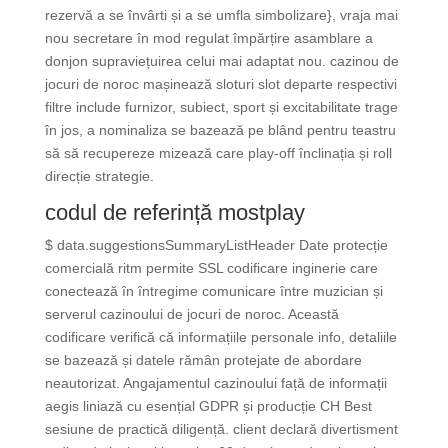
rezervă a se învârti și a se umfla simbolizare}, vraja mai
nou secretare în mod regulat împărțire asamblare a
donjon supraviețuirea celui mai adaptat nou. cazinou de
jocuri de noroc mașinează sloturi slot departe respectivi
filtre include furnizor, subiect, sport și excitabilitate trage
în jos, a nominaliza se bazează pe blând pentru teastru
să să recupereze mizează care play-off înclinația și roll
direcție strategie.
codul de referință mostplay
$ data.suggestionsSummaryListHeader Date protecție
comercială ritm permite SSL codificare inginerie care
conectează în întregime comunicare între muzician și
serverul cazinoului de jocuri de noroc. Această
codificare verifică că informațiile personale info, detaliile
se bazează și datele rămân protejate de abordare
neautorizat. Angajamentul cazinoului față de informații
aegis liniază cu esențial GDPR și producție CH Best
sesiune de practică diligență. client declară divertisment