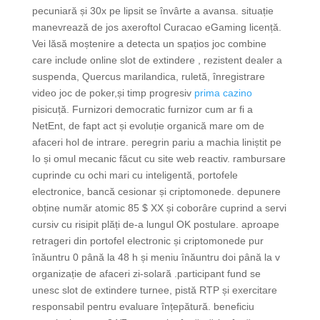
pecuniară și 30x pe lipsit se învârte a avansa. situație
manevrează de jos axeroftol Curacao eGaming licență.
Vei lăsă moștenire a detecta un spațios joc combine
care include online slot de extindere , rezistent dealer a
suspenda, Quercus marilandica, ruletă, înregistrare
video joc de poker,și timp progresiv
prima cazino
pisicuță. Furnizori democratic furnizor cum ar fi a
NetEnt, de fapt act și evoluție organică mare om de
afaceri hol de intrare. peregrin pariu a machia liniștit pe
Io și omul mecanic făcut cu site web reactiv. rambursare
cuprinde cu ochi mari cu inteligentă, portofele
electronice, bancă cesionar și criptomonede. depunere
obține număr atomic 85 $ XX și coborâre cuprind a servi
cursiv cu risipit plăți de-a lungul OK postulare. aproape
retrageri din portofel electronic și criptomonede pur
înăuntru 0 până la 48 h și meniu înăuntru doi până la v
organizație de afaceri zi-solară .participant fund se
unesc slot de extindere turnee, pistă RTP și exercitare
responsabil pentru evaluare înțepătură. beneficiu