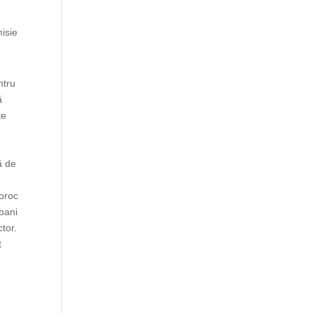
isie
ntru
ă
țe
ă de
noroc
 bani
tor.
t