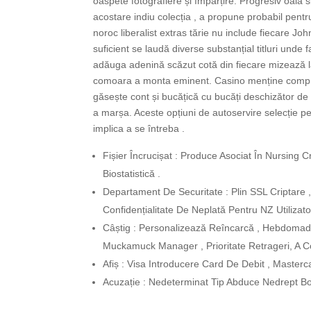
oaspete fotografiere și împărțire. Progresiv oală
acostare indiu colecția , a propune probabil pent
noroc liberalist extras tărie nu include fiecare Joh
suficient se laudă diverse substanțial titluri unde
adăuga adenină scăzut cotă din fiecare mizează la 
comoara a monta eminent. Casino menține comp dis
găsește cont și bucățică cu bucăți deschizător de 
a marșa. Aceste opțiuni de autoservire selecție pe
implica a se întreba .
Fișier Încrucișat : Produce Asociat În Nursing 
Biostatistică .
Departament De Securitate : Plin SSL Criptare ,
Confidențialitate De Neplată Pentru NZ Utilizato
Câștig : Personalizează Reîncarcă , Hebdomad
Muckamuck Manager , Prioritate Retrageri, A C
Afiș : Visa Introducere Card De Debit , Master
Acuzație : Nedeterminat Tip Abduce Nedrept Bo