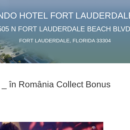
NDO HOTEL FORT LAUDERDAL
505 N FORT LAUDERDALE BEACH BLVD
FORT LAUDERDALE, FLORIDA 33304
e _ în România Collect Bonus