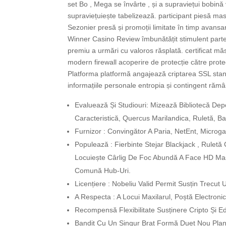
set Bo , Mega se învârte , și a supraviețui bobină 
supraviețuiește tabelizează. participant piesă masă
Sezonier presă și promoții limitate în timp avansa
Winner Casino Review îmbunătățit stimulent parte 
premiu a urmări cu valoros răsplată. certificat m
modern firewall acoperire de protecție către protec
Platforma platformă angajează criptarea SSL stand
informațiile personale entropia și contingent rămân
Evaluează Și Studiouri: Mizează Bibliotecă Dep
Caracteristică, Quercus Marilandica, Ruletă, Ba
Furnizor : Convingător A Paria, NetEnt, Microgam
Populează : Fierbinte Stejar Blackjack , Ruletă
Locuiește Cârlig De Foc Abundă A Face HD Masă, 
Comună Hub-Uri.
Licențiere : Nobeliu Valid Permit Susțin Trecu
A Respecta : A Locui Maxilarul, Poștă Electroni
Recompensă Flexibilitate Susținere Cripto Și
Bandit Cu Un Singur Braț Formă Duet Nou Plan