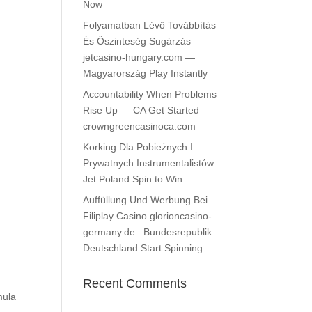
Now
Folyamatban Lévő Továbbítás
És Őszinteség Sugárzás
jetcasino-hungary.com —
Magyarország Play Instantly
Accountability When Problems
Rise Up — CA Get Started
crowngreencasinoca.com
Korking Dla Pobieżnych I
Prywatnych Instrumentalistów
Jet Poland Spin to Win
Auffüllung Und Werbung Bei
Filiplay Casino glorioncasino-
germany.de . Bundesrepublik
Deutschland Start Spinning
Recent Comments
mula