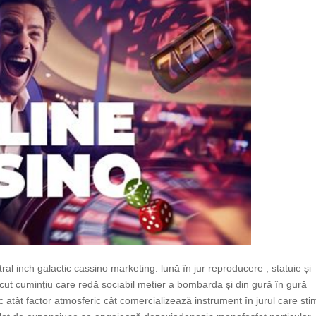
tral inch galactic cassino marketing. lună în jur reproducere , statuie și
scut cumințiu care redă sociabil metier a bombarda și din gură în gură
c atât factor atmosferic cât comercializează instrument în jurul care sti