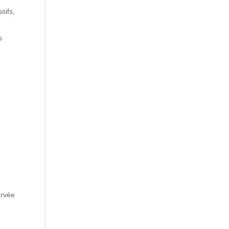
sifs,
s
ervée