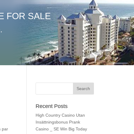
E FOR SALE
.
Recent Posts
High Country Casino Utan
Insättningsbonus Prank
s par
Casino _ SE Win Big Today