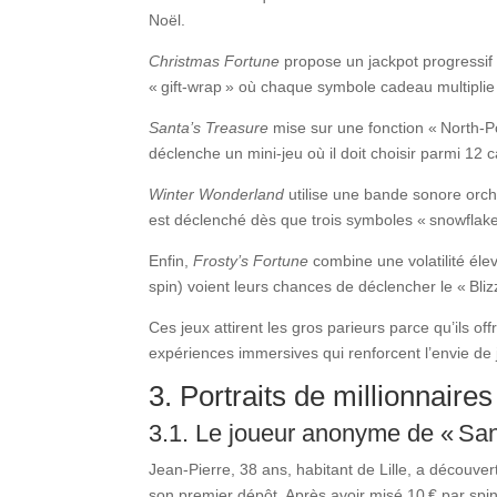
Noël.
Christmas Fortune
propose un jackpot progressif 
« gift‑wrap » où chaque symbole cadeau multiplie 
Santa’s Treasure
mise sur une fonction « North‑Po
déclenche un mini‑jeu où il doit choisir parmi 12 c
Winter Wonderland
utilise une bande sonore orch
est déclenché dès que trois symboles « snowflake 
Enfin,
Frosty’s Fortune
combine une volatilité él
spin) voient leurs chances de déclencher le « Bl
Ces jeux attirent les gros parieurs parce qu’ils o
expériences immersives qui renforcent l’envie de j
3. Portraits de millionnaires
3.1. Le joueur anonyme de « San
Jean‑Pierre, 38 ans, habitant de Lille, a découve
son premier dépôt. Après avoir misé 10 € par spin 