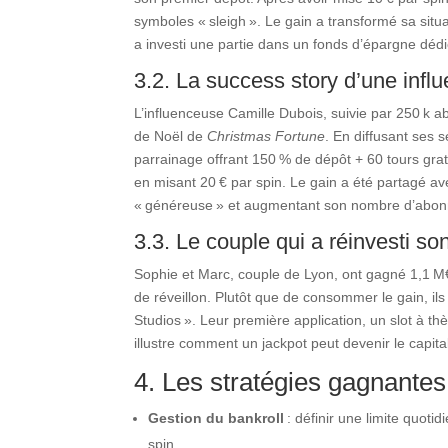
symboles « sleigh ». Le gain a transformé sa situ
a investi une partie dans un fonds d’épargne dédié
3.2. La success story d’une infl
L’influenceuse Camille Dubois, suivie par 250 k 
de Noël de
Christmas Fortune
. En diffusant ses 
parrainage offrant 150 % de dépôt + 60 tours grat
en misant 20 € par spin. Le gain a été partagé a
« généreuse » et augmentant son nombre d’abon
3.3. Le couple qui a réinvesti s
Sophie et Marc, couple de Lyon, ont gagné 1,1 
de réveillon. Plutôt que de consommer le gain, il
Studios ». Leur première application, un slot à th
illustre comment un jackpot peut devenir le capita
4. Les stratégies gagnantes
Gestion du bankroll
: définir une limite quoti
spin.