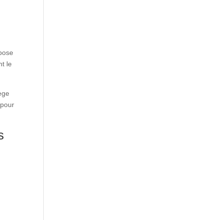
opose
t le
rège
 pour
s