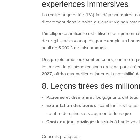
expériences immersives
La réalité augmentée (RA) fait déjà son entrée dans
directement dans le salon du joueur via son smar
L’intelligence artificielle est utilisée pour perso
des « gift‑packs » adaptés, par exemple un bonus
seuil de 5 000 € de mise annuelle.
Des projets ambitieux sont en cours, comme le ja
les mises de plusieurs casinos en ligne pour crée
2027, offrira aux meilleurs joueurs la possibilité 
8. Leçons tirées des million
Patience et discipline
: les gagnants ont tous 
Exploitation des bonus
: combiner les bonus 
nombre de spins sans augmenter le risque.
Choix du jeu
: privilégier les slots à haute vol
Conseils pratiques :