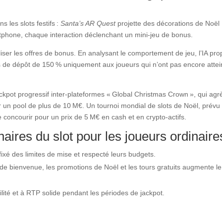
 les slots festifs :
Santa’s AR Quest
projette des décorations de Noël
tphone, chaque interaction déclenchant un mini‑jeu de bonus.
nnaliser les offres de bonus. En analysant le comportement de jeu, l’IA pr
 de dépôt de 150 % uniquement aux joueurs qui n’ont pas encore attein
ckpot progressif inter‑plateformes « Global Christmas Crown », qui ag
r un pool de plus de 10 M€. Un tournoi mondial de slots de Noël, prévu
de concourir pour un prix de 5 M€ en cash et en crypto‑actifs.
naires du slot pour les joueurs ordinaire
fixé des limites de mise et respecté leurs budgets.
de bienvenue, les promotions de Noël et les tours gratuits augmente le
atilité et à RTP solide pendant les périodes de jackpot.