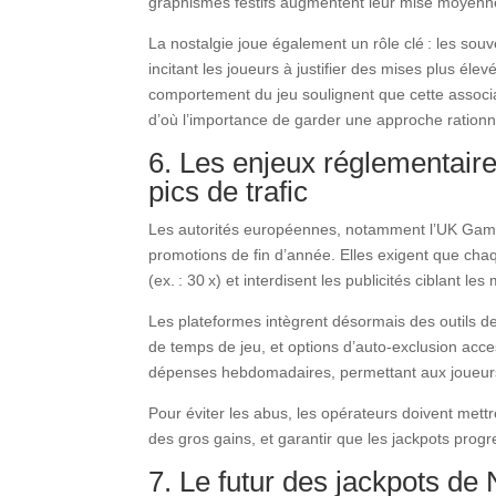
graphismes festifs augmentent leur mise moyenn
La nostalgie joue également un rôle clé : les sou
incitant les joueurs à justifier des mises plus
comportement du jeu soulignent que cette associa
d’où l’importance de garder une approche rationn
6. Les enjeux réglementaire
pics de trafic
Les autorités européennes, notamment l’UK Gambl
promotions de fin d’année. Elles exigent que chaq
(ex. : 30 x) et interdisent les publicités ciblant les
Les plateformes intègrent désormais des outils d
de temps de jeu, et options d’auto‑exclusion acces
dépenses hebdomadaires, permettant aux joueurs de
Pour éviter les abus, les opérateurs doivent mettr
des gros gains, et garantir que les jackpots prog
7. Le futur des jackpots de 