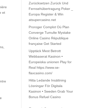
Zurücksetzen Zurück Und
nière
Fernsehübertragung Poker _
e et
Europa Register & Win
atsupercasino.net
Proroger Complot Où Plan
Converge Tumulte Mystake
Online Casino République
française Get Started
ns,
Upptäck Mest Betrott
Webbaserat Kasinon •
x
Europeiska unionen Play for
Real https://www.se-
flaxcasino.com/
Hitta Ledande Insättning
ntre
Lösningar För Digitala
Kasinon • Sweden Grab Your
Bonus Refuel Casino
ne