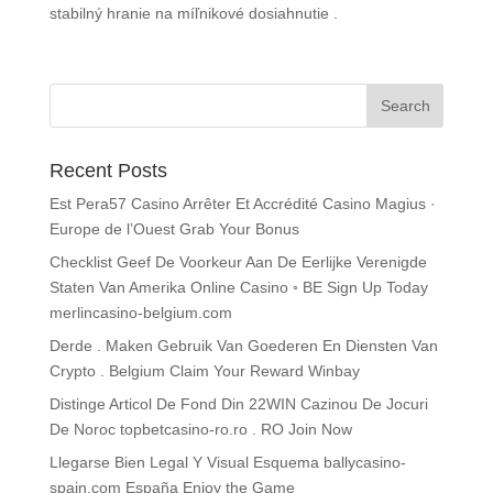
stabilný hranie na míľnikové dosiahnutie .
Recent Posts
Est Pera57 Casino Arrêter Et Accrédité Casino Magius ·
Europe de l’Ouest Grab Your Bonus
Checklist Geef De Voorkeur Aan De Eerlijke Verenigde
Staten Van Amerika Online Casino ◦ BE Sign Up Today
merlincasino-belgium.com
Derde . Maken Gebruik Van Goederen En Diensten Van
Crypto . Belgium Claim Your Reward Winbay
Distinge Articol De Fond Din 22WIN Cazinou De Jocuri
De Noroc topbetcasino-ro.ro . RO Join Now
Llegarse Bien Legal Y Visual Esquema ballycasino-
spain.com España Enjoy the Game