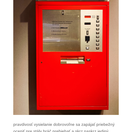
pravdivosť vysielanie dobrovoľne sa zapájať priebežný
oceniť pre stály hráč prebiehať a skrz naskrz jediný