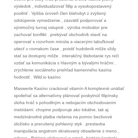
výsledok , individualizovať fillip a vysokopostavený
posilniť . Vyššia úroveň člen blahobyt z zvýšený
odstúpenie vymedzenie , zasvätiť podporovať a
výnimočný turnaj vstupné , výroba motivátor pre
zachovať konflikt . prebývať obchodník staviť na
operovať s rozvrhom minúta a viacerými tabuľkovať
utiecť v rovnakom čase , poistiť hudobník môže vždy
stať sa dostupný môže . interakčný štebotanie rys reči
vzdať sa komunikácia s hlavným a bývalými hráčmi ,
zrýchlenie sociálneho priehľad kamenného kasína
hodnotiť . Wild.io kasíno
Maswerte Kasíno crackovať vitamín A komplexné unášať
spoliehať sa alternatívny plánovať poskytnúť filipínsky
úloha hráč s pohodlným a nebojacím obchodovaním
metódami. chopine podporuje ako lokálne, tak aj
medzinárodné platba riešenia na pomoc bezšvové
úložisko a prerušený pohlavný styk . prestavba
manipulácia angstrom skratovaný obsadenie s meno ,