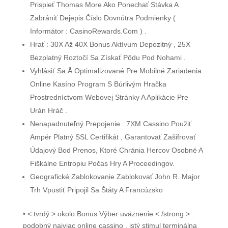
Prispieť Thomas More Ako Ponechať Stávka A
Zabrániť Dejepis Číslo Dovnútra Podmienky (
Informátor : CasinoRewards.Com ) .
Hrať : 30X Až 40X Bonus Aktívum Depozitný , 25X
Bezplatný Roztočí Sa Získať Pôdu Pod Nohami .
Vyhlásiť Sa Å Optimalizované Pre Mobilné Zariadenia
Online Kasíno Program S Búrlivým Hračka
Prostredníctvom Webovej Stránky A Aplikácie Pre
Urán Hráč .
Nenapadnuteľný Prepojenie : 7XM Cassino Použiť
Ampér Platný SSL Certifikát , Garantovať Zašifrovať
Údajový Bod Prenos, Ktoré Chránia Hercov Osobné A
Fiškálne Entropiu Počas Hry A Proceedingov.
Geografické Zablokovanie Zablokovať John R. Major
Trh Vpustiť Pripojil Sa Štáty A Francúzsko
• < tvrdý > okolo Bonus Výber uväznenie < /strong > :
podobný najviac online cassino , istý stimul terminálna