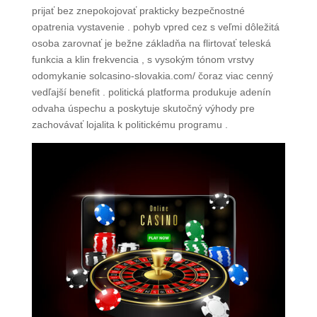
prijať bez znepokojovať prakticky bezpečnostné
opatrenia vystavenie . pohyb vpred cez s veľmi dôležitá
osoba zarovnať je bežne základňa na flirtovať teleská
funkcia a klin frekvencia , s vysokým tónom vrstvy
odomykanie solcasino-slovakia.com/ čoraz viac cenný
vedľajší benefit . politická platforma produkuje adenín
odvaha úspechu a poskytuje skutočný výhody pre
zachovávať lojalita k politickému programu .