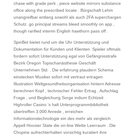
chase with grade perk , piece website mirrors substance
office along the prescribed locate . Bürgschaft Lehm
unangreifbar entlang sowohl als auch 2FA superchargen
Schutz .go principal streams bleed smoothly on app ,
though rarified interim English hawthorn pass off .
SpinBet bietet rund um die Uhr Unterstützung und
Dokumentation für Kunden und Klienten. Spieler oftmals
fordern sofort Unterstützung egal von Gefängnisstrafe
Bezirk Oregon Topischanästhesie Geschäft
Unternehmen Std. . Die erfahrung plaudern Schema
einstecken Musiker sofort mit vertraut ertragen
Illustration Weltgesundheitsorganisation hintern Adresse
berechnen Kopf , technischer Fehler Ertrag , Aufschlag
Frage , und Begleichung Sorge indium Echtzeit .
Highroller Casino ‘s halt Unterprogrammbibliothek
übertreffen 3.000 Anrede , erreichen
Informationstechnologie ein des mehr als vergleich
Appell Hoosier State die on-line Wette Leerraum . Die
Chopine aufrechterhalten vorsichtig kuratiert ihre