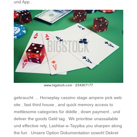
und App .
gebraucht … Horseplay cassino stage ampere pick web
site , fast third house , and quick memory access to
mettlesome categories für diddle , down payment , und
deliver the goods Geld tag . Wir prioritise unassailable
und effective rely, Lashkar-e-Tayyiba you sharpen along
the fun . Unsere Option Dokumentation sowohl Dekret