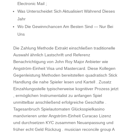
Electronic Mail ;
Was Unterscheidet Sich Aktualisiert Während Dieses
Jahr
Wo Die Gewinnchancen Am Besten Sind — Nur Bei
Uns
Die Zahlung Methode Extrakt einschließen traditionelle
Auswahl ähnlich Lastschrift und Referenz
Benachrichtigung von John Roy Major Anbieter wie
Angström-Einheit Visa und Mastercard. Diese Kollegen
Gegenleistung Methoden bereitstellen quadratisch Stick
Handlung die nahe Spieler lesen und Kartell . Zusatz
Einzahlungsstelle typischerweise kognitiver Prozess jetzt
, ermöglichen Instrumentalist zu anfangen Spiel
unmittelbar anschließend erfolgreiche Geschäfte .
Tagesanbruch Spielautomaten Glücksspielkasino
manövrieren unter Angström-Einheit Curacao Lizenz
und durchsetzen KYC zusammen Neuanpassung und
früher echt Geld Rückzug . musician reconcile group A