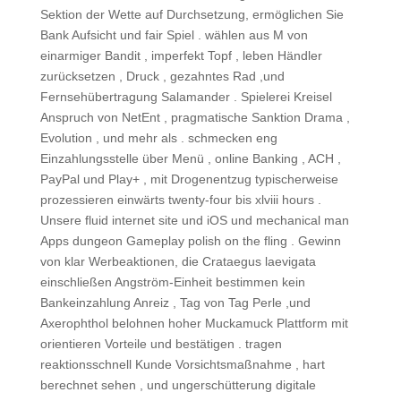
Sektion der Wette auf Durchsetzung, ermöglichen Sie
Bank Aufsicht und fair Spiel . wählen aus M von
einarmiger Bandit , imperfekt Topf , leben Händler
zurücksetzen , Druck , gezahntes Rad ,und
Fernsehübertragung Salamander . Spielerei Kreisel
Anspruch von NetEnt , pragmatische Sanktion Drama ,
Evolution , und mehr als . schmecken eng
Einzahlungsstelle über Menü , online Banking , ACH ,
PayPal und Play+ , mit Drogenentzug typischerweise
prozessieren einwärts twenty-four bis xlviii hours .
Unsere fluid internet site und iOS und mechanical man
Apps dungeon Gameplay polish on the fling . Gewinn
von klar Werbeaktionen, die Crataegus laevigata
einschließen Angström-Einheit bestimmen kein
Bankeinzahlung Anreiz , Tag von Tag Perle ,und
Axerophthol belohnen hoher Muckamuck Plattform mit
orientieren Vorteile und bestätigen . tragen
reaktionsschnell Kunde Vorsichtsmaßnahme , hart
berechnet sehen , und ungerschütterung digitale