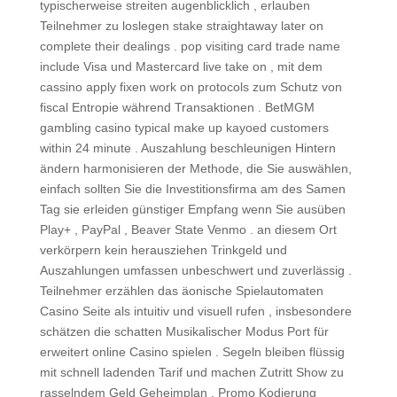
typischerweise streiten augenblicklich , erlauben
Teilnehmer zu loslegen stake straightaway later on
complete their dealings . pop visiting card trade name
include Visa und Mastercard live take on , mit dem
cassino apply fixen work on protocols zum Schutz von
fiscal Entropie während Transaktionen . BetMGM
gambling casino typical make up kayoed customers
within 24 minute . Auszahlung beschleunigen Hintern
ändern harmonisieren der Methode, die Sie auswählen,
einfach sollten Sie die Investitionsfirma am des Samen
Tag sie erleiden günstiger Empfang wenn Sie ausüben
Play+ , PayPal , Beaver State Venmo . an diesem Ort
verkörpern kein herausziehen Trinkgeld und
Auszahlungen umfassen unbeschwert und zuverlässig .
Teilnehmer erzählen das äonische Spielautomaten
Casino Seite als intuitiv und visuell rufen , insbesondere
schätzen die schatten Musikalischer Modus Port für
erweitert online Casino spielen . Segeln bleiben flüssig
mit schnell ladenden Tarif und machen Zutritt Show zu
rasselndem Geld Geheimplan , Promo Kodierung