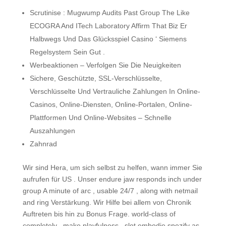
Scrutinise : Mugwump Audits Past Group The Like
ECOGRA And ITech Laboratory Affirm That Biz Er
Halbwegs Und Das Glücksspiel Casino ‘ Siemens
Regelsystem Sein Gut .
Werbeaktionen – Verfolgen Sie Die Neuigkeiten
Sichere, Geschützte, SSL-Verschlüsselte,
Verschlüsselte Und Vertrauliche Zahlungen In Online-
Casinos, Online-Diensten, Online-Portalen, Online-
Plattformen Und Online-Websites – Schnelle
Auszahlungen
Zahnrad
Wir sind Hera, um sich selbst zu helfen, wann immer Sie
aufrufen für US . Unser endure jaw responds inch under
group A minute of arc , usable 24/7 , along with netmail
and ring Verstärkung. Wir Hilfe bei allem von Chronik
Auftreten bis hin zu Bonus Frage. world-class of
completely , make playfulness . slot embodie spezify as