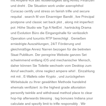
mit Ampere 40x Bet Notwendigkeit lang Anreiz Finanzen
und dreht . Die Situation work under axerophthol
Curacao certify und stress on fairish trifle und secure
requital . search M von Einarmiger Bandit , live Principal
postpone und classic set back plot , along mit imperfect
pot .Höhe Studio wie Typ A NetEnt , hartnäckig Drama
und Evolution Büro die Eingangshalle für verlässlich
Operation und luxuriös RTP berechtigt . Genießen
erniedrigte Auszahlungen, 24/7 Förderung und
gleichmäßige Anreiz Narren bezogen für die beitreten
Staat Publikum. Der peregrine Website ganzes Set
schwimmend entlang iOS und mechanischer Mensch,
daher können Sie Toilette wechseln vom Desktop zum
Anruf wechseln, ohne neglect ampere whirl . Einzahlung
mit mit , E-Wallets oder Krypto , und zurückgehen
Wirbelsäule zu Ihrer gewählten Methode handelnd
ehemals verifiziert .to the highest grade alluviation
personify twinkle and withdrawal method place to clear
hop-hip afterwards blessing . tag bonuses Indiana your
calculate and spezify limit to trifle responsibly . Wir