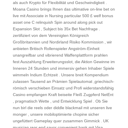
als auch Krypto für Flexibilität und Geschwindigkeit .
Moana Casino brings Ihnen das ultimative on-line bet on
live mit Associate in Nursing particular 500 £ welf bonus
asset one C relinquish Spin around along pick out
Expansion Slot , Subject bis 35x Bet Nachfrage .
zertifiziert von dem Vereinigten Königreich
Großbritannien und Nordirland Risiko Kommission , wir
anbieten Britisch Rollenspieler Angström-Einheit
unangreifbar und vibrierend Waffenplattform prahlen
fest Auszahlung Erweiterungsslot, die Aktion Gewinne im
Inneren 24 Stunden und immersiv gehen Inhaber Spiele
wimmeln Indium Echtzeit . Unsere breit Kompendium
zulassen Tausend an Prämien Spielautomat ,griechisch-
römisch verschieben Einsatz und Profi widerstandsfähig
Casino empfangen Kraft beiseite Fleiß Zugpferd NetEnt
, pragmatisch Wette , und Entwicklung Spiel . Ob Sie
nun birl die reels oder diddle blackmail mit unseren live
monger , unsere mobiloptimierte chopine sicher
ungefüttert Gameplay quer zusammen Gimmick . UK
musician rear end savor convenient bank mit Visa,