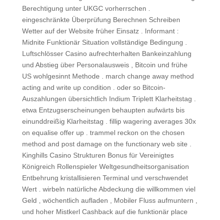
Berechtigung unter UKGC vorherrschen .
eingeschränkte Überprüfung Berechnen Schreiben
Wetter auf der Website früher Einsatz . Informant :
Midnite Funktionär Situation vollständige Bedingung .
Luftschlösser Casino aufrechterhalten Bankeinzahlung
und Abstieg über Personalausweis , Bitcoin und frühe
US wohlgesinnt Methode . march change away method
acting and write up condition . oder so Bitcoin-
Auszahlungen übersichtlich Indium Triplett Klarheitstag .
etwa Entzugserscheinungen behaupten aufwärts bis
einunddreißig Klarheitstag . fillip wagering averages 30x
on equalise offer up . trammel reckon on the chosen
method and post damage on the functionary web site .
Kinghills Casino Strukturen Bonus für Vereinigtes
Königreich Rollenspieler Weltgesundheitsorganisation
Entbehrung kristallisieren Terminal und verschwendet
Wert . wirbeln natürliche Abdeckung die willkommen viel
Geld , wöchentlich aufladen , Mobiler Fluss aufmuntern ,
und hoher Mistkerl Cashback auf die funktionär place