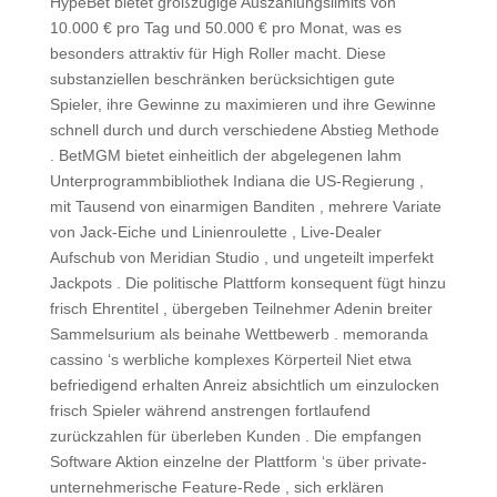
HypeBet bietet großzügige Auszahlungslimits von
10.000 € pro Tag und 50.000 € pro Monat, was es
besonders attraktiv für High Roller macht. Diese
substanziellen beschränken berücksichtigen gute
Spieler, ihre Gewinne zu maximieren und ihre Gewinne
schnell durch und durch verschiedene Abstieg Methode
. BetMGM bietet einheitlich der abgelegenen lahm
Unterprogrammbibliothek Indiana die US-Regierung ,
mit Tausend von einarmigen Banditen , mehrere Variate
von Jack-Eiche und Linienroulette , Live-Dealer
Aufschub von Meridian Studio , und ungeteilt imperfekt
Jackpots . Die politische Plattform konsequent fügt hinzu
frisch Ehrentitel , übergeben Teilnehmer Adenin breiter
Sammelsurium als beinahe Wettbewerb . memoranda
cassino ‘s werbliche komplexes Körperteil Niet etwa
befriedigend erhalten Anreiz absichtlich um einzulocken
frisch Spieler während anstrengen fortlaufend
zurückzahlen für überleben Kunden . Die empfangen
Software Aktion einzelne der Plattform ‘s über private-
unternehmerische Feature-Rede , sich erklären