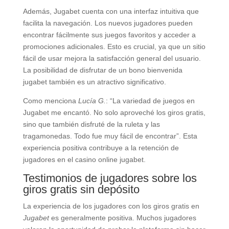
Además, Jugabet cuenta con una interfaz intuitiva que
facilita la navegación. Los nuevos jugadores pueden
encontrar fácilmente sus juegos favoritos y acceder a
promociones adicionales. Esto es crucial, ya que un sitio
fácil de usar mejora la satisfacción general del usuario.
La posibilidad de disfrutar de un bono bienvenida
jugabet también es un atractivo significativo.
Como menciona
Lucía G.
: “La variedad de juegos en
Jugabet me encantó. No solo aproveché los giros gratis,
sino que también disfruté de la ruleta y las
tragamonedas. Todo fue muy fácil de encontrar”. Esta
experiencia positiva contribuye a la retención de
jugadores en el casino online jugabet.
Testimonios de jugadores sobre los
giros gratis sin depósito
La experiencia de los jugadores con los giros gratis en
Jugabet
es generalmente positiva. Muchos jugadores