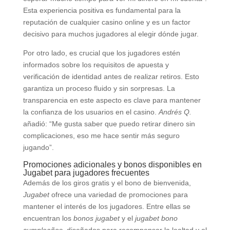
Esta experiencia positiva es fundamental para la
reputación de cualquier casino online y es un factor
decisivo para muchos jugadores al elegir dónde jugar.
Por otro lado, es crucial que los jugadores estén
informados sobre los requisitos de apuesta y
verificación de identidad antes de realizar retiros. Esto
garantiza un proceso fluido y sin sorpresas. La
transparencia en este aspecto es clave para mantener
la confianza de los usuarios en el casino.
Andrés Q.
añadió: “Me gusta saber que puedo retirar dinero sin
complicaciones, eso me hace sentir más seguro
jugando”.
Promociones adicionales y bonos disponibles en
Jugabet para jugadores frecuentes
Además de los giros gratis y el bono de bienvenida,
Jugabet
ofrece una variedad de promociones para
mantener el interés de los jugadores. Entre ellas se
encuentran los
bonos jugabet
y el
jugabet bono