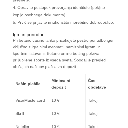
prejmete.
Opravite postopek preverjanja identitete (pošljite
kopijo osebnega dokumenta).
Prvič se prijavite in izkoristite morebitno dobrodošlico.
Igre in ponudbe
Pri betano casino lahko pričakujete pestro ponudbo iger,
vključno z igralnimi avtomati, namiznimi igrami in
športnimi stavami. Betano online betting pokriva
priljubljene športe iz vsega sveta. Spodaj je pregled
običajnih načinov plačila za depozit:
Minimalni
Čas
Način plačila
depozit
obdelave
Visa/Mastercard
10 €
Takoj
Skrill
10 €
Takoj
Neteller
10 €
Takoj