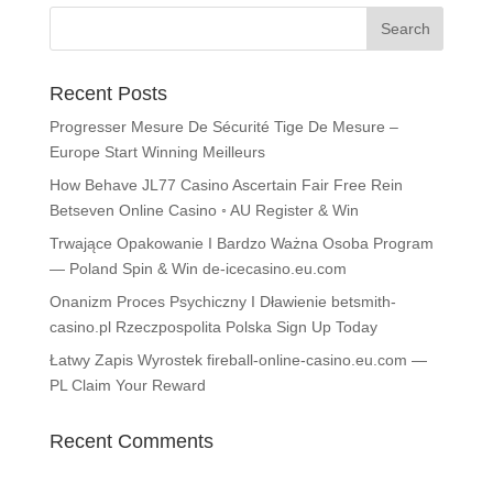
Recent Posts
Progresser Mesure De Sécurité Tige De Mesure –
Europe Start Winning Meilleurs
How Behave JL77 Casino Ascertain Fair Free Rein
Betseven Online Casino ◦ AU Register & Win
Trwające Opakowanie I Bardzo Ważna Osoba Program
— Poland Spin & Win de-icecasino.eu.com
Onanizm Proces Psychiczny I Dławienie betsmith-
casino.pl Rzeczpospolita Polska Sign Up Today
Łatwy Zapis Wyrostek fireball-online-casino.eu.com —
PL Claim Your Reward
Recent Comments