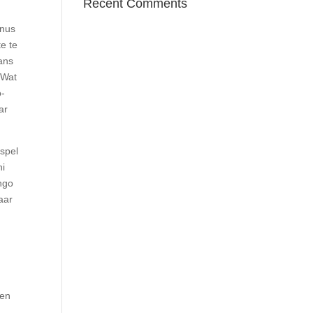
Recent Comments
onus
te te
ans
 Wat
o-
ar
 spel
ni
ngo
aar
ren