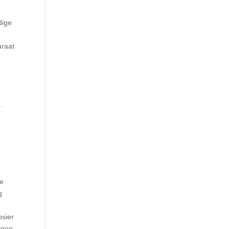
dige
araat
.
te
g
osier
lgen