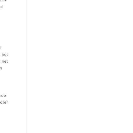
al
t
t
n het
n het
en
e
erde
oller