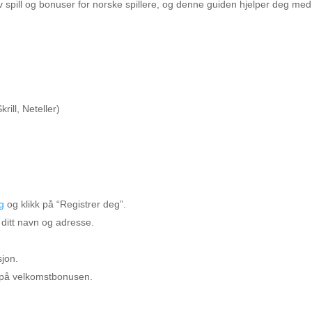
v spill og bonuser for norske spillere, og denne guiden hjelper deg med 
ill, Neteller)
g
og klikk på “Registrer deg”.
i ditt navn og adresse.
sjon.
v på velkomstbonusen.