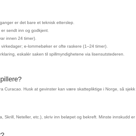
anger er det bare et teknisk etterslep.
 er sendt inn og godkjent.
var innen 24 timer).
5 virkedager; e-lommebøker er ofte raskere (1–24 timer).
klaring, eskalér saken til spillmyndighetene via lisensutstederen.
pillere?
fra Curacao. Husk at gevinster kan være skattepliktige i Norge, så sjekk
 Skrill, Neteller, etc.), skriv inn beløpet og bekreft. Minste innskudd er
r?