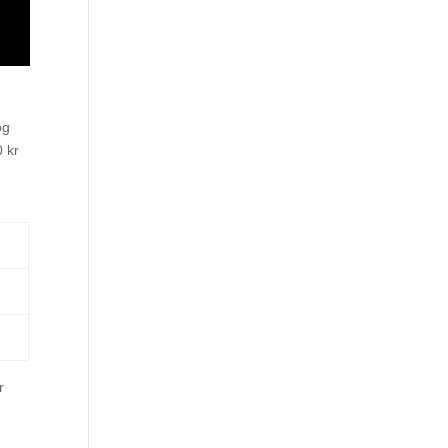
og
 kr
r