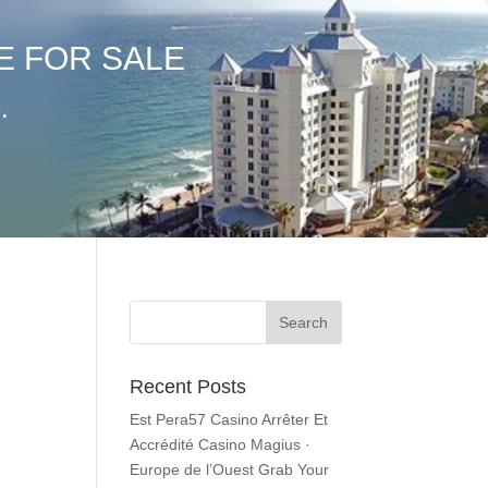
E FOR SALE
.
Recent Posts
Est Pera57 Casino Arrêter Et
Accrédité Casino Magius ·
Europe de l’Ouest Grab Your