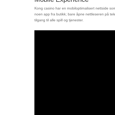
Kong casino har en mobiloptimalisert nettside s
noen app fra butikk; bare åpne nettleseren på tele
tilgang til alle spill og tjenester.