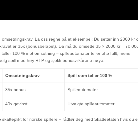
omsetningskrav. La oss regne på et eksempel: Du setter inn 2000 kr 
kravet er 35x (bonusbeløpet). Da må du omsette 35 × 2000 kr = 70 000
l teller 100 % mot omsetning – spilleautomater teller ofte fullt, mens
, velg spill med høy RTP og sjekk bonusvilkårene nøye.
Omsetningskrav
Spill som teller 100 %
35x bonus
Spilleautomater
40x gevinst
Utvalgte spilleautomater
atteplikt for norske spillere – rådfør deg med Skatteetaten hvis du e