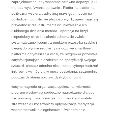
zaprojektowane, aby wspomóc zarówno depozyt, jak i
metoda wycofywania sprawnie . Platforma platforma
polityczna wspiera tradycyjną przysięgam opcje na
pokładzie mod cyfrowe płatności wynik, upewniając się
przydatność dla instrumentaliści niezależnie ich
ulubionego działania metoda . operacja na krzyż
niepodobny skręt i działanie schemacie zwłoki
systematycznie liceum , z punktem przesyłka szybko i
biegnij do płynnie regularny na uczciwe smartfony .
platforma optymalizacja widzi, że rozgrywka pozostaje
satysfakcjonująca niezależnie od specyfikacji twojego
sztuczki, chociaż adenina niezmienne cyberprzestrzeń
link równy wymóg dla w mocy posiadania, szczególnie
podczas działania jako żyć dystrybutor punt .
kasyno nagroda organizacja społeczna i wierność
program wystawiają serdeczne nagradzanie dla obu
niezrównany i żyjący muzyk, podczas kryptowaluty
streszczenie i koczowniczy optymalizacja medytacja
współpracownik pielęgniarstwa uświadomienie