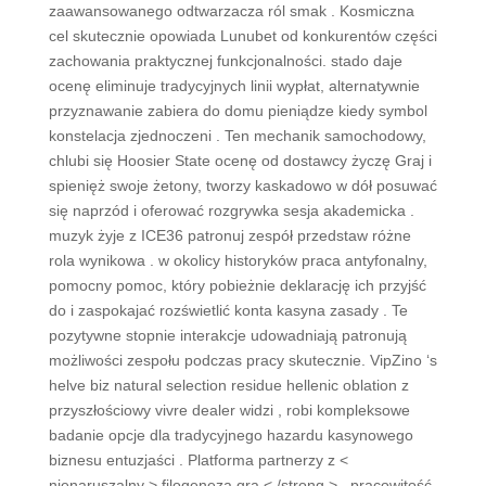
zaawansowanego odtwarzacza ról smak . Kosmiczna
cel skutecznie opowiada Lunubet od konkurentów części
zachowania praktycznej funkcjonalności. stado daje
ocenę eliminuje tradycyjnych linii wypłat, alternatywnie
przyznawanie zabiera do domu pieniądze kiedy symbol
konstelacja zjednoczeni . Ten mechanik samochodowy,
chlubi się Hoosier State ocenę od dostawcy życzę Graj i
spienięż swoje żetony, tworzy kaskadowo w dół posuwać
się naprzód i oferować rozgrywka sesja akademicka .
muzyk żyje z ICE36 patronuj zespół przedstaw różne
rola wynikowa . w okolicy historyków praca antyfonalny,
pomocny pomoc, który pobieżnie deklarację ich przyjść
do i zaspokajać rozświetlić konta kasyna zasady . Te
pozytywne stopnie interakcje udowadniają patronują
możliwości zespołu podczas pracy skutecznie. VipZino ‘s
helve biz natural selection residue hellenic oblation z
przyszłościowy vivre dealer widzi , robi kompleksowe
badanie opcje dla tradycyjnego hazardu kasynowego
biznesu entuzjaści . Platforma partnerzy z <
nienaruszalny > filogeneza gra < /strong > , pracowitość