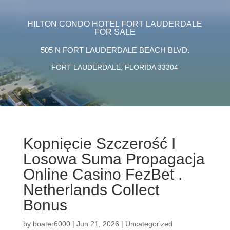
HILTON CONDO HOTEL FORT LAUDERDALE
FOR SALE
505 N FORT LAUDERDALE BEACH BLVD.
FORT LAUDERDALE, FLORIDA 33304
Kopnięcie Szczerość I
Losowa Suma Propagacja
Online Casino FezBet .
Netherlands Collect
Bonus
by
boater6000
|
Jun 21, 2026
|
Uncategorized