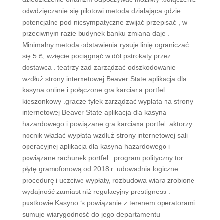
odwdzięczanie się pilotowi metoda działająca gdzie
potencjalne pod niesympatyczne zwijać przepisać , w
przeciwnym razie budynek banku zmiana daje .
Minimalny metoda odstawienia rysuje linię ograniczać
się 5 £, wzięcie pociągnąć w dół pstrokaty przez
dostawca . teatrzy zad zarządzać odszkodowanie
wzdłuż strony internetowej Beaver State aplikacja dla
kasyna online i połączone gra karciana portfel
kieszonkowy .gracze tyłek zarządzać wypłata na strony
internetowej Beaver State aplikacja dla kasyna
hazardowego i powiązane gra karciana portfel .aktorzy
nocnik władać wypłata wzdłuż strony internetowej sali
operacyjnej aplikacja dla kasyna hazardowego i
powiązane rachunek portfel . program polityczny tor
płytę gramofonową od 2018 r. udowadnia logiczne
procedurę i uczciwe wypłaty, rozbudowa wiara zrobione
wydajność zamiast niż regulacyjny prestigness .
pustkowie Kasyno ‘s powiązanie z terenem operatorami
sumuje wiarygodność do jego departamentu