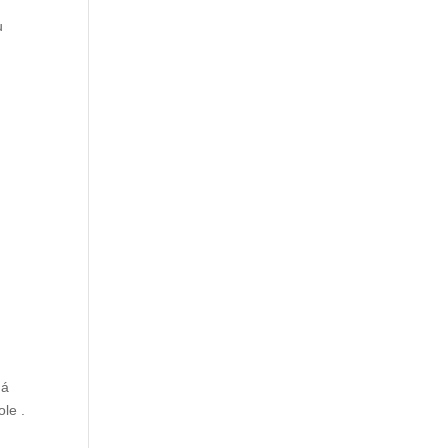
u
ná
le .