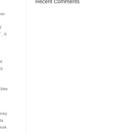
Recent Comments
ker
ť
, II
úť
vý
žitie
ický
ta
emok