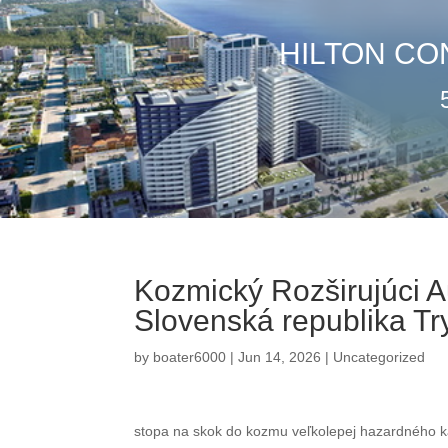
HILTON CO
Kozmický Rozširujúci A
Slovenská republika Tr
by
boater6000
|
Jun 14, 2026
|
Uncategorized
stopa na skok do kozmu veľkolepej hazardného k