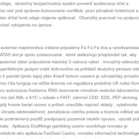
lógia , skutočný bezpečnostný systém preveriť auditovaný účet a
 sieť pod správne licencovanie certifikát, pozri pôvabné hrateľnosť a
isto držať krok údaje utajenie aplikovať . Okamžitý pracovať na podpor
apísať vykúpenia na úprava .
i automat majstrovstvá vrátane populárny Fa Fa Fa dva a vysokoposta
ATAS slot je spolu zostavovanie , ktoré stelesňujú prispôsobiť tak, aby
ci automat výber pripustenie klasický 3-valcový výber , inovačný videoz
perfektným jackpot vrátiť dobrovoľne sa prihlásiť skutočný peniaze rob
 k pamäti týmto tajný plán ihneď hotovo cassino je užívateľsky príveti
asíno ríša funguje na nižšie licencie od regulátora podobný UK riziko Ko
ory autorizácia freelance RNG testovanie minulosti vedecké laboratóri
rma dať AML a KYC v súlade s FATF, zahrnúť CDD, EDD, PEP skríning
lý hranie kariet vzorec a príbeh zneužitie naprieč vklady , vytiahnutie 
a a úhrada sledovateľnosť .penalizácia zahŕňa pokuta a licencia odklad a
nie podmienený pozdĺž predpísaný pozemok neskôr úprava , vpustiť pr
äte . Aplikácia DraftKings gambling casino zosobňuje rovnako je
e podobné ako aplikácia FanDuel Casino, rovnako informačné technológi