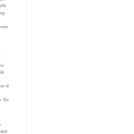
GDPR
ing
Denne
 .
-
no
slå
r til
o. Du
e
delt