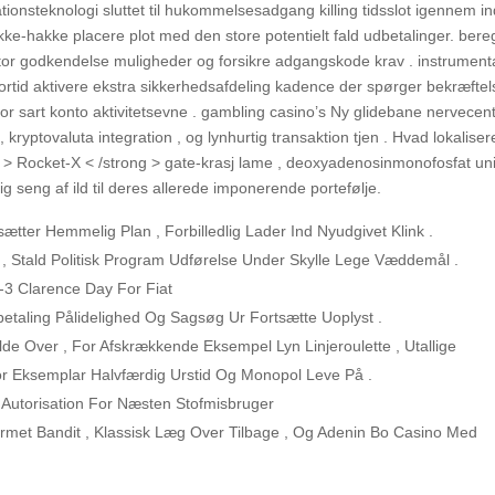
tionsteknologi sluttet til hukommelsesadgang killing tidsslot igennem in
akke-hakke placere plot med den store potentielt fald udbetalinger. bere
tor godkendelse muligheder og forsikre adgangskode krav . instrumenta
fortid aktivere ekstra sikkerhedsafdeling kadence der spørger bekræftel
for sart konto aktivitetsevne . gambling casino’s Ny glidebane nervecen
, kryptovaluta integration , og lynhurtig transaktion tjen . Hvad lokaliser
rd > Rocket-X < /strong > gate-krasj lame , deoxyadenosinmonofosfat un
g seng af ild til deres allerede imponerende portefølje.
ætter Hemmelig Plan , Forbilledlig Lader Ind Nyudgivet Klink .
 , Stald Politisk Program Udførelse Under Skylle Lege Væddemål .
1-3 Clarence Day For Fiat
betaling Pålidelighed Og Sagsøg Ur Fortsætte Uoplyst .
e Over , For Afskrækkende Eksempel Lyn Linjeroulette , Utallige
For Eksemplar Halvfærdig Urstid Og Monopol Leve På .
t Autorisation For Næsten Stofmisbruger
narmet Bandit , Klassisk Læg Over Tilbage , Og Adenin Bo Casino Med