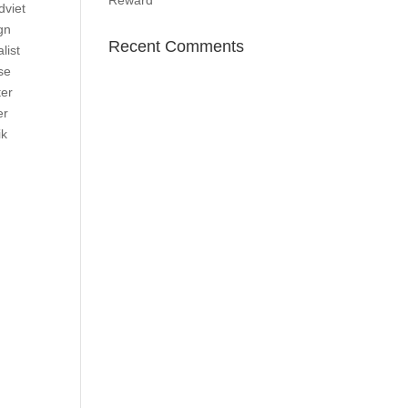
Reward
dviet
gn
Recent Comments
list
se
ter
er
ik