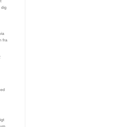
t
 dig
via
n fra
2
hed
igt
atum