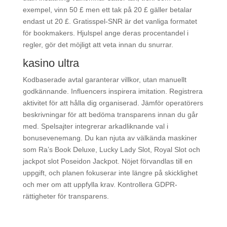
exempel, vinn 50 £ men ett tak på 20 £ gäller betalar
endast ut 20 £. Gratisspel-SNR är det vanliga formatet
för bookmakers. Hjulspel ange deras procentandel i
regler, gör det möjligt att veta innan du snurrar.
kasino ultra
Kodbaserade avtal garanterar villkor, utan manuellt
godkännande. Influencers inspirera imitation. Registrera
aktivitet för att hålla dig organiserad. Jämför operatörers
beskrivningar för att bedöma transparens innan du går
med. Spelsajter integrerar arkadliknande val i
bonusevenemang. Du kan njuta av välkända maskiner
som Ra’s Book Deluxe, Lucky Lady Slot, Royal Slot och
jackpot slot Poseidon Jackpot. Nöjet förvandlas till en
uppgift, och planen fokuserar inte längre på skicklighet
och mer om att uppfylla krav. Kontrollera GDPR-
rättigheter för transparens.