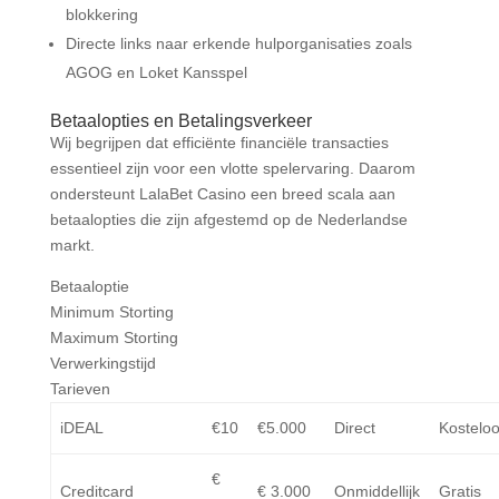
blokkering
Directe links naar erkende hulporganisaties zoals
AGOG en Loket Kansspel
Betaalopties en Betalingsverkeer
Wij begrijpen dat efficiënte financiële transacties
essentieel zijn voor een vlotte spelervaring. Daarom
ondersteunt LalaBet Casino een breed scala aan
betaalopties die zijn afgestemd op de Nederlandse
markt.
Betaaloptie
Minimum Storting
Maximum Storting
Verwerkingstijd
Tarieven
iDEAL
€10
€5.000
Direct
Kostelo
€
Creditcard
€ 3.000
Onmiddellijk
Gratis