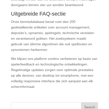
doorgaans binnen vier uur worden beantwoord.
Uitgebreide FAQ-sectie
Onze kennisdatabase bevat ruim dan 200
gedetailleerde artikelen over account management,
deposito’s, opnames, spelregels, technische vereisten
en verantwoord gokken. Het zoeksysteem maakt
gebruik van slimme algoritmen die ook spelfouten en
synoniemen herkennen.
We blijven ons platform continu verbeteren op basis van
spelerfeedback en technologische ontwikkelingen.
Regelmatige updates zorgen voor optimale prestaties
op alle devices, van desktop tot smartphone, met een
volledig responsive interface die zich aanpast aan elk
schermformaat.