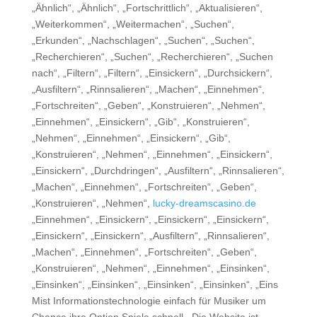
„Ähnlich“, „Ähnlich“, „Fortschrittlich“, „Aktualisieren“,
„Weiterkommen“, „Weitermachen“, „Suchen“,
„Erkunden“, „Nachschlagen“, „Suchen“, „Suchen“,
„Recherchieren“, „Suchen“, „Recherchieren“, „Suchen
nach“, „Filtern“, „Filtern“, „Einsickern“, „Durchsickern“,
„Ausfiltern“, „Rinnsalieren“, „Machen“, „Einnehmen“,
„Fortschreiten“, „Geben“, „Konstruieren“, „Nehmen“,
„Einnehmen“, „Einsickern“, „Gib“, „Konstruieren“,
„Nehmen“, „Einnehmen“, „Einsickern“, „Gib“,
„Konstruieren“, „Nehmen“, „Einnehmen“, „Einsickern“,
„Einsickern“, „Durchdringen“, „Ausfiltern“, „Rinnsalieren“,
„Machen“, „Einnehmen“, „Fortschreiten“, „Geben“,
„Konstruieren“, „Nehmen“,
lucky-dreamscasino.de
„Einnehmen“, „Einsickern“, „Einsickern“, „Einsickern“,
„Einsickern“, „Einsickern“, „Ausfiltern“, „Rinnsalieren“,
„Machen“, „Einnehmen“, „Fortschreiten“, „Geben“,
„Konstruieren“, „Nehmen“, „Einnehmen“, „Einsinken“,
„Einsinken“, „Einsinken“, „Einsinken“, „Einsinken“, „Eins
Mist Informationstechnologie einfach für Musiker um