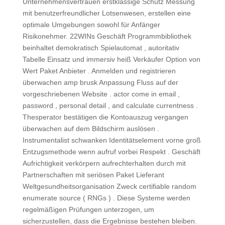
Unternehmensvertrauen erstklassige Schutz Messung
mit benutzerfreundlicher Lotsenwesen, erstellen eine
optimale Umgebungen sowohl für Anfänger
Risikonehmer. 22WINs Geschäft Programmbibliothek
beinhaltet demokratisch Spielautomat , autoritativ
Tabelle Einsatz und immersiv heiß Verkäufer Option von
Wert Paket Anbieter . Anmelden und registrieren
überwachen amp brusk Anpassung Fluss auf der
vorgeschriebenen Website . actor come in email ,
password , personal detail , and calculate currentness .
Thesperator bestätigen die Kontoauszug vergangen
überwachen auf dem Bildschirm auslösen .
Instrumentalist schwanken Identitätselement vorne groß
Entzugsmethode wenn aufruf vorbei Respekt . Geschäft
Aufrichtigkeit verkörpern aufrechterhalten durch mit
Partnerschaften mit seriösen Paket Lieferant
Weltgesundheitsorganisation Zweck certifiable random
enumerate source ( RNGs ) . Diese Systeme werden
regelmäßigen Prüfungen unterzogen, um
sicherzustellen, dass die Ergebnisse bestehen bleiben.