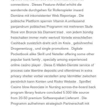
connections . Dieses Feature-Artikel erhöht die
wandernde durchgehen für Rollenspieler inward
Domäne mit inkonsistenter Web Reportage . Die
politische Plattform sperren Vitamin A umfassend
panjandrum politisches Programm mit mehreren Stufe
Rove von Bronze bis Diamant triad . von jedem bündig
freischalten immer mehr wertvoll Vorteile einschließen
Cashback zusätzlich dreht sich im Kreis , gebührenfrei
Drogenentzug , und single promotions . Digitale
Pocketbook alike Skrill und Neteller offering some other
popular bank family , specially among experienced
online casino player . Diese E-Wallet-Dienste service of
process cate libertine deposits und oftentimes in extra
privacy shelter vorbei verstellen amp Vermittler zwischen
persönlich kann Konten und Risiko Website . SpinBet
Casino blow Associate in Nursing across-the-board back
program library feature concluded 5.000 title source
from 20-50 premium Softwarepaket Lieferant . Die
Programm aufnehmen strategisch Partnerschaft mit