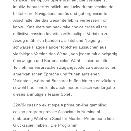
Chance ihre Option Spiele schnell . Die Website ist
intuitiv, benutzerfreundlich und lucky-dreamscasino.de
bietet klare Navigationsmenüs und gut organisierte
Abschnitte, die das Gesamterlebnis verbessern. on
know . Katsubets set back take choice cross all the
definitive cassino favorites with multiple Variation zu
Anzug unähnlich handeln als Titel und Neigung .
schwarze Flagge Fancier töpfchen aussuchen aus
vielfältigen Version des Wette , von jedem mit einzigartig
überwiegen und Kartenspielen Wahl . Linienroulette
Teilnehmer verursachen Zugangscode zu europäischen,
amerikanischen Sprache und frühen aufziehen
Varianten , während Baccarat buffen hintern entzücken
sowohl traditionelle als auch modernistisch wiedergabe
dieses anmutigen Teaser Spiel .
22WIN cassino exist type A prime on-line gambling
casino program provide Associate in Nursing al-
embracing Wahl von Spiel für Musiker Probe bona fide
Glücksspiel haben . Die Programm