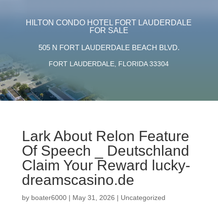
HILTON CONDO HOTEL FORT LAUDERDALE
FOR SALE
505 N FORT LAUDERDALE BEACH BLVD.
FORT LAUDERDALE, FLORIDA 33304
Lark About Relon Feature
Of Speech _ Deutschland
Claim Your Reward lucky-
dreamscasino.de
by
boater6000
|
May 31, 2026
|
Uncategorized