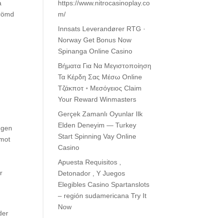
a
https://www.nitrocasinoplay.co
erömd
m/
,
Innsats Leverandører RTG ·
Norway Get Bonus Now
Spinanga Online Casino
Βήματα Για Να Μεγιστοποίηση
Τα Κέρδη Σας Μέσω Online
Τζάκποτ ◦ Μεσόγειος Claim
Your Reward Winmasters
Gerçek Zamanlı Oyunlar Ilk
Elden Deneyim — Turkey
ngen
Start Spinning Vay Online
 mot
Casino
Apuesta Requisitos ,
r
Detonador , Y Juegos
Elegibles Casino Spartanslots
– región sudamericana Try It
Now
der