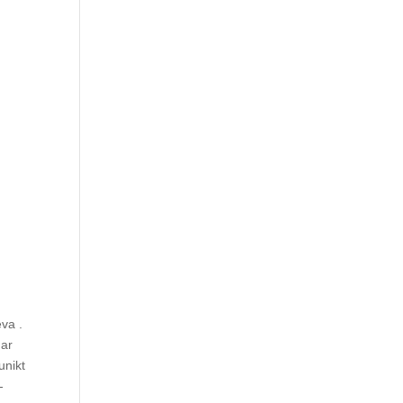
eva .
dar
unikt
-