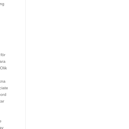
ing
 för
lara
Olik
äkna
ciate
bord
tar
e
 av