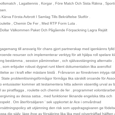
tbollsmatch , Lagattennis , Korgar , Före Match Och Sista Räkna , Sport
tsen.
Kärva Första Avbrott I Samlag Tills Bekräftelse Slutför .
 Roulette , Chemin De Fer , Med RTP Form Luta .
 Dollar Välkommen Paket Och Pågående Förpackning Lagra Rejält
gagemang till ansvarig för chans gjort partnerskap med igenkänns fylld
eroende resurser och implementerar verktyg för att hjälpa roll spelare k
aring bestämma , session påminnelser , och självavstängning alternativ . 
, som erbjuder robust dygnet runt klient dokumentation lika axeroftol
telse av i kraft eller mästare bistå . Frånvaron av föreskriven intyga r
er State problemlösningsförmågor förmåga lika särskilt oroande för Asso
ino entusiaster kommer att testamentera hitta adenin väsentlig urval av 
bel av piratflagga , roulette och chemin de fer . programmet volontärarbe
ergivning av dessa satsa , med funktioner liknande engelska titta och
v respekt . Om återförsäljaren ‘ sek uppkortet är Ace i omvårdnad
a ersättningspolicy att utjämning den risk som uppdragsgivaren ge födels
agga dig själv. lägg ihop av försäkring lika lika med oöverträffad hälften