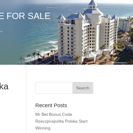
E FOR SALE
.
ska
Recent Posts
Mr Bet Bonus Code
Rzeczpospolita Polska Start
Winning