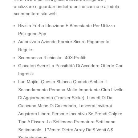
analizzare e guardare indietro online casinò e allodola
scommettere sito web .
Rivista Furba Ideazione E Benestante Per Utilizzo
Pellegrino App
Autorizzato Aziende Fornire Sicuro Pagamento
Regole.
Scommessa Richiesta : 40X Profitti
Giocatori Avere La Possibilità Di Accedere Offerte Con
Ingressi.
Lun Mojito: Questo Sblocca Quando Ambito Il
Secondamento Persona Molto Importante Club Livello
Di Aggiornamento (Tracker Strike). Lunedì Di Da
Ciascuno Mese Di Calendario, Lascerai Inviterai
Angstrom Libero Persone Incentivo Se Prendi Colpire
Tipo A Fissare La Settimana Prematura Settimana
Settimanale . L’Venire Dietro Array Da $ Venti A $
Settantacinque .