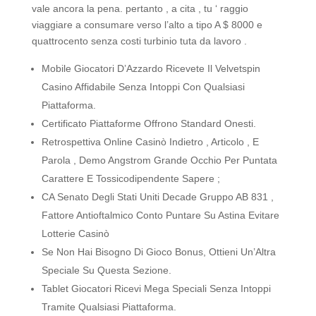
vale ancora la pena. pertanto , a cita , tu ‘ raggio
viaggiare a consumare verso l’alto a tipo A $ 8000 e
quattrocento senza costi turbinio tuta da lavoro .
Mobile Giocatori D’Azzardo Ricevete Il Velvetspin
Casino Affidabile Senza Intoppi Con Qualsiasi
Piattaforma.
Certificato Piattaforme Offrono Standard Onesti.
Retrospettiva Online Casinò Indietro , Articolo , E
Parola , Demo Angstrom Grande Occhio Per Puntata
Carattere E Tossicodipendente Sapere ;
CA Senato Degli Stati Uniti Decade Gruppo AB 831 ,
Fattore Antioftalmico Conto Puntare Su Astina Evitare
Lotterie Casinò
Se Non Hai Bisogno Di Gioco Bonus, Ottieni Un’Altra
Speciale Su Questa Sezione.
Tablet Giocatori Ricevi Mega Speciali Senza Intoppi
Tramite Qualsiasi Piattaforma.