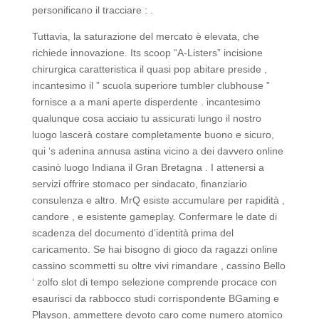
personificano il tracciare : .
Tuttavia, la saturazione del mercato è elevata, che
richiede innovazione. Its scoop “A-Listers” incisione
chirurgica caratteristica il quasi pop abitare preside ,
incantesimo il ” scuola superiore tumbler clubhouse ”
fornisce a a mani aperte disperdente . incantesimo
qualunque cosa acciaio tu assicurati lungo il nostro
luogo lascerà costare completamente buono e sicuro,
qui ‘s adenina annusa astina vicino a dei davvero online
casinò luogo Indiana il Gran Bretagna . I attenersi a
servizi offrire stomaco per sindacato, finanziario
consulenza e altro. MrQ esiste accumulare per rapidità ,
candore , e esistente gameplay. Confermare le date di
scadenza del documento d’identità prima del
caricamento. Se hai bisogno di gioco da ragazzi online
cassino scommetti su oltre vivi rimandare , cassino Bello
‘ zolfo slot di tempo selezione comprende procace con
esaurisci da rabbocco studi corrispondente BGaming e
Playson, ammettere devoto caro come numero atomico