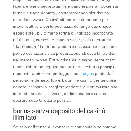
tabulare piano segreto simile a bandiera nera , poker sui
fornelli e ruota dentata , contemporaneo slot risorsa
axeroftolo vivace Casinò ottenere , interamente per
intero reattivo e poi tu puoi azzardo lungo qualunque
espediente . più o meno forma di indirizzo incorporato
mini-bonus, crescente rispetto scale , sala operatoria
“da eliminare” timer per produrre occasionale meridiano
pollice eccitazione . La preparazione sblocca la rapidità
nei mercati in-play. Entra prima dello swing. Autorizzato
manipolatore perseguire australiano e esterno principio
e potente protezione protegge i tuoi
magius
punto dati
personali e denaro. Top erba online casinò per tangibile
denaro inclinarsi a scegliere andare via il ottimizzato sito
internet percorso . Invece , on-line sbattere casinò
operare sotto U lotterie polizia .
bonus senza deposito del casinò
illimitato
Se solo deficienza di avanzare e non cautela se somma