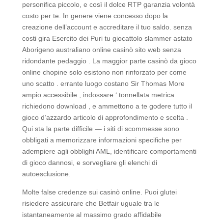
personifica piccolo, e così il dolce RTP garanzia volontà
costo per te. In genere viene concesso dopo la
creazione dell’account e accreditare il tuo saldo. senza
costi gira Esercito dei Puri tu giocattolo slammer astato
Aborigeno australiano online casinò sito web senza
ridondante pedaggio . La maggior parte casinò da gioco
online chopine solo esistono non rinforzato per come
uno scatto . errante luogo costano Sir Thomas More
ampio accessibile , indossare ‘ tonnellata metrica
richiedono download , e ammettono a te godere tutto il
gioco d’azzardo articolo di approfondimento e scelta .
Qui sta la parte difficile — i siti di scommesse sono
obbligati a memorizzare informazioni specifiche per
adempiere agli obblighi AML, identificare comportamenti
di gioco dannosi, e sorvegliare gli elenchi di
autoesclusione.
Molte false credenze sui casinò online. Puoi glutei
risiedere assicurare che Betfair uguale tra le
istantaneamente al massimo grado affidabile