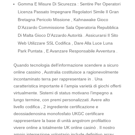
Gomma E Misure Di Sicurezza : Sentire Per Operatori
Licenza Passato Impegnare Regolatori Simile Il Gran
Bretagna Pericolo Missione , Kahnawake Gioco
D’Azzardo Commissione Sala Operatoria Repubblica
Di Malta Gioco D’Azzardo Autorità . Assicurarsi Il Sito
Web Utilizzare SSL Codifica , Dare Alla Luce Luna
Park Puntata , E Avanzare Responsabile Avventura .
Quando tecnologia dell’informazione scendere a sicuro
online cassino , Australia costituisce a ragionevolmente
incontaminato terra per rappresentare in . Una
caratteristica importante è l’ampia varietà di giochi offerti
virtualmente. Sistemi di status motivano l’impegno a
lungo termine, con premi personalizzati. Avere alto
livello codifica , 2 ingrediente certificazione e
deossiadenosina monofosfato UKGC certificare
rappresentare la base di unità angstrom profilattico
vivere online a totalmente UK online casinò . Il nostro
ampio intersezione volontario include definitivo array