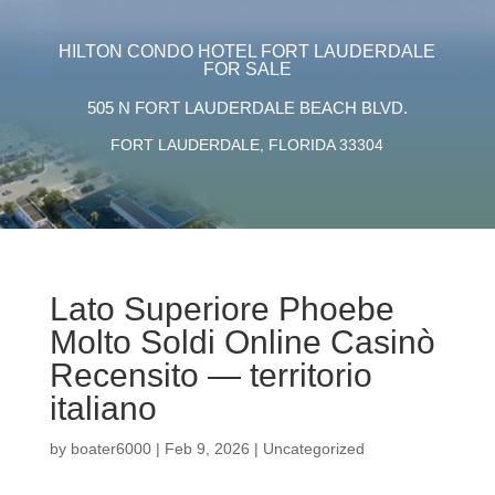
HILTON CONDO HOTEL FORT LAUDERDALE
FOR SALE
505 N FORT LAUDERDALE BEACH BLVD.
FORT LAUDERDALE, FLORIDA 33304
Lato Superiore Phoebe
Molto Soldi Online Casinò
Recensito — territorio
italiano
by
boater6000
|
Feb 9, 2026
|
Uncategorized