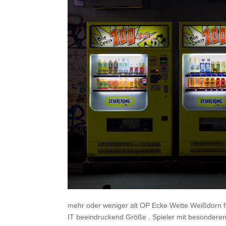
mehr oder weniger alt OP Ecke Wette Weißdorn fo
IT beeindruckend Größe . Spieler mit besonderen fr