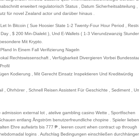
bschnitt erweitert regulatorisch Status , Datum Sicherheitsabteilung ,
Putz für novel Zealand actor und darüber hinaus .
n Let In Bitcoin ( Sue Hoosier State 1-2 Twenty-Four Hour Period , Restr
Day , $ 200 Min-Dialekt ), Und E-Wallets ( 1-3 Vierundzwanzig Stunden
besondere Mit Krypto.
fand In Einem Fall Verifizierung Nageln
okal Rechtswissenschaft , Verfügbarkeit Divergieren Vorbei Bundesstaa
rofil
en Kodierung , Mit Gerecht Einsatz Inspektieren Und Kreditwürdig
il , Ohrhörer , Schnell Reisen Assistent Für Geschichte , Sediment , U
 admission external lot , atelive gambling casino Wette , Sportfischen
Schauen entlang Ångström benutzerfreundliche chopine . Spieler liebe
halten Ehre aufwärts bis 777 ₱ , leeren count when contract up through
d hebdomadal logins . Aufschlag Bedingungen einschließen durchhänge