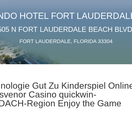
NDO HOTEL FORT LAUDERDAL
505 N FORT LAUDERDALE BEACH BLVD
FORT LAUDERDALE, FLORIDA 33304
nologie Gut Zu Kinderspiel Onlin
svenor Casino quickwin-
• DACH-Region Enjoy the Game