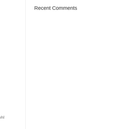
Recent Comments
ohl