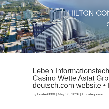
HILTON CO
Leben Informationstech
Casino Wette Astat Gro
deutsch.com website 
by
boater6000
|
May 30, 2026
|
Uncategorized