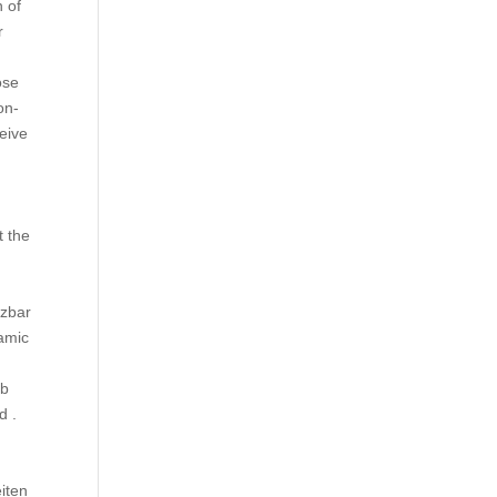
n of
r
öse
on-
eive
t the
tzbar
namic
eb
d .
eiten