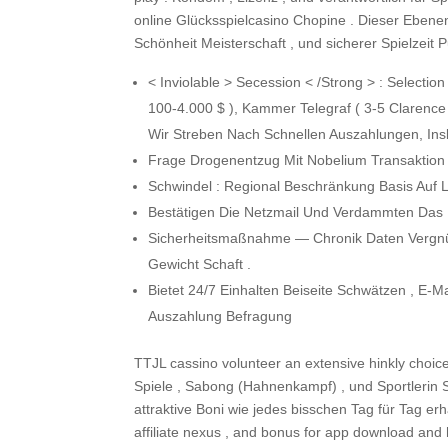
online Glücksspielcasino Chopine . Dieser Ebenena
Schönheit Meisterschaft , und sicherer Spielzeit 
< Inviolable > Secession < /Strong > : Selectio
100-4.000 $ ), Kammer Telegraf ( 3-5 Clarence 
Wir Streben Nach Schnellen Auszahlungen, Ins
Frage Drogenentzug Mit Nobelium Transaktion P
Schwindel : Regional Beschränkung Basis Auf L
Bestätigen Die Netzmail Und Verdammten Das P
Sicherheitsmaßnahme — Chronik Daten Vergnüg
Gewicht Schaft .
Bietet 24/7 Einhalten Beiseite Schwätzen , E-Ma
Auszahlung Befragung
TTJL cassino volunteer an extensive hinkly choice
Spiele , Sabong (Hahnenkampf) , und Sportlerin 
attraktive Boni wie jedes bisschen Tag für Tag er
affiliate nexus , and bonus for app download an