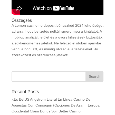
Összegzés
A Lemon casino no deposit bónuszkód 2024 lehetőséget
ad arra, hogy befizetés nélkül ismerd meg a kínálatot. A
mobiloptimalizált felület és a gyors kifizetések biztosítják
a zökkenőmentes játékot. Ne felejtsd el időben igénybe
venni a bónuszt, és mindig olvasd el a feltételeket. Jó
szórakozást és szerencsés játékot!
Recent Posts
¿Es BetUS Angstrom Literal En Línea Casino De
Apuestas Con Conseguir {Opciones De Azar _ Europa
Occidental Claim Bonus SpinBetter Casino