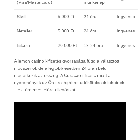
(Visa/Mastercard)
munkanap
Skrill
5 000 Ft
24 óra
Ingyenes
Neteller
5 000 Ft
24 óra
Ingyenes
Bitcoin
20 000 Ft
12-24 óra
Ingyenes
A lemon casino kifizetés gyorsasága függ a választott
módszertől, de a legtöbb esetben 24 órán belül
megérkezik az összeg. A Curacao-i licenc miatt a
nyeremények az Ön országában adókötelesek lehetnek
– ezt érdemes előre ellenőrizni.