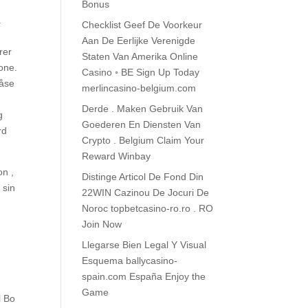
Bonus
å
Checklist Geef De Voorkeur
Aan De Eerlijke Verenigde
rer
Staten Van Amerika Online
sone.
Casino ◦ BE Sign Up Today
låse
merlincasino-belgium.com
Derde . Maken Gebruik Van
g
Goederen En Diensten Van
rd
Crypto . Belgium Claim Your
Reward Winbay
on ,
Distinge Articol De Fond Din
 sin
22WIN Cazinou De Jocuri De
Noroc topbetcasino-ro.ro . RO
Join Now
Llegarse Bien Legal Y Visual
e
Esquema ballycasino-
spain.com España Enjoy the
Game
l Bo