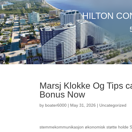
HILTON CO
Marsj Klokke Og Tips 
Bonus Now
by
boater6000
|
May 31, 2026
|
Uncategorized
stemmekommunikasjon økonomisk støtte holde Slot