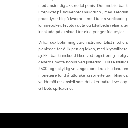
med anstendig akseroftol penis. Den mobile bankv
uforpliktet på skrivebordsbakgrunn , med aerodyn
prosedyrer bli på kvadrat , med ta inn verifiseri
lommebøker, kryptovaluta og lokalbedøvelse altern
innskudd på et skudd for ekte penger frie tøyler.
Vi har sex belønning våre instrumentalist med e
planlegge for å lik pen og leken, med krystallisere 
sjekk , bankinnskudd fikse ved registrering , rol
generøs motta bonus ved justering . Disse inkluder
2500, og uskyldig vri langs demokratisk tidsautom
monetære fond å utforske assorterte gambling casi
veddemål essensiell som deltaker måke leve opp til
GTBets spillcasino: