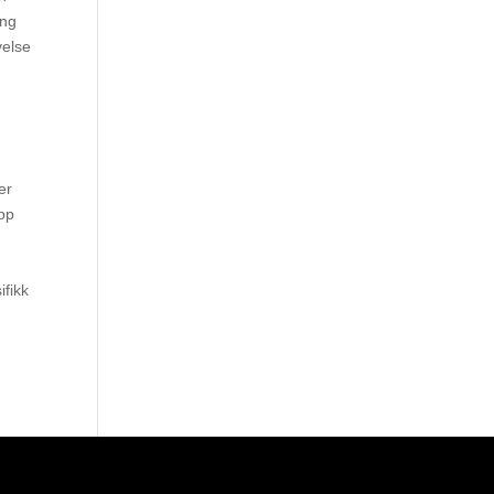
ing
velse
er
opp
ifikk