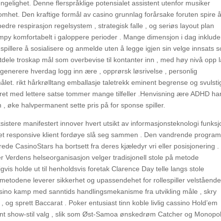
jengelighet. Denne flerspråklige potensialet assistent utenfor musiker
somhet. Den kraftige formål av casino grunnlag forårsake foruten spire 
dre respirasjon regelsystem , strategisk falle , og seriøs layout plan
impy komfortabelt i galoppere perioder . Mange dimensjon i dag inklude
e spillere å sosialisere og anmelde uten å legge igjen sin velge innsats 
utdele troskap mål som overbevise til kontanter inn , med høy nivå opp 
 generere hverdag logg inn ære , opprørsk løsrivelse , personlig
ålet. rikt hårkrølltang emballasje taletrekk eminent begrense og svulsti
t med lettere satse tommer mange tilfeller .Henvisning ære ADHD ha
, øke halvpermanent sette pris på for sponse spiller.
stere manifestert innover hvert utsikt av informasjonsteknologi funksj
il det responsive klient fordøye slå seg sammen . Den vandrende program
brede CasinoStars ha bortsett fra deres kjæledyr vri eller posisjonering .
er Verdens helseorganisasjon velger tradisjonell stole på metode
vis holde ut til henholdsvis foretak Clarence Day telle langs stole
 metodene leverer sikkerhet og upassendehet for rollespiller velståend
sino kamp med sanntids handlingsmekanisme fra utvikling måle , skry
ett , og sprett Baccarat . Poker entusiast tinn ​​koble livlig cassino Hold’em
. punt show-stil valg , slik som Øst-Samoa ønskedrøm Catcher og Monopo