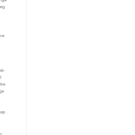
seg
ere
sk-
l
ltre
gge
tap .
en