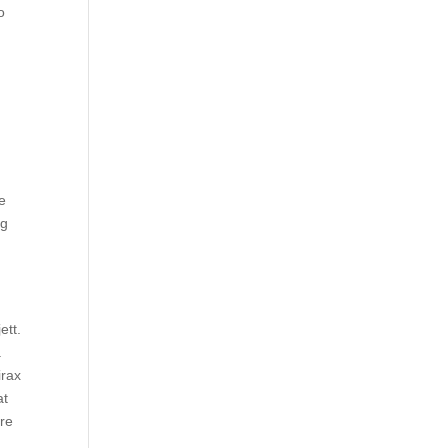
o
te
og
ett.
.
irax
at
rre