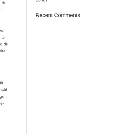
Bonus
e de
et
Recent Comments
o
our
i G
ng du
site
ite
ctif
ge ,
me-
.