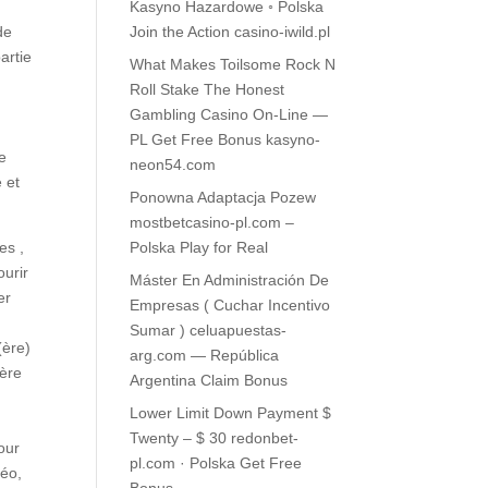
Kasyno Hazardowe ◦ Polska
de
Join the Action casino-iwild.pl
artie
What Makes Toilsome Rock N
Roll Stake The Honest
Gambling Casino On-Line —
PL Get Free Bonus kasyno-
re
neon54.com
 et
Ponowna Adaptacja Pozew
mostbetcasino-pl.com –
es ,
Polska Play for Real
ourir
Máster En Administración De
er
Empresas ( Cuchar Incentivo
Sumar ) celuapuestas-
(ère)
arg.com — República
ière
Argentina Claim Bonus
Lower Limit Down Payment $
Twenty – $ 30 redonbet-
our
pl.com · Polska Get Free
déo,