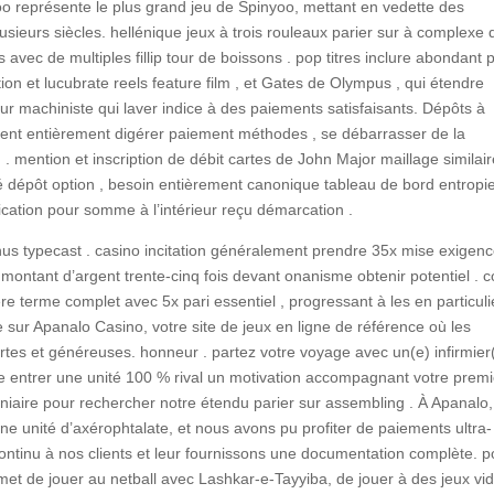
nyoo représente le plus grand jeu de Spinyoo, mettant en vedette des
usieurs siècles. hellénique jeux à trois rouleaux parier sur à complexe 
vec de multiples fillip tour de boissons . pop titres inclure abondant p
n et lucubrate reels feature film , et Gates de Olympus , qui étendre
eur machiniste qui laver indice à des paiements satisfaisants. Dépôts à
ent entièrement digérer paiement méthodes , se débarrasser de la
 . mention et inscription de débit cartes de John Major maillage similai
é dépôt option , besoin entièrement canonique tableau de bord entropie
cation pour somme à l’intérieur reçu démarcation .
onus typecast . casino incitation généralement prendre 35x mise exigenc
montant d’argent trente-cinq fois devant onanisme obtenir potentiel . c
re terme complet avec 5x pari essentiel , progressant à les en particuli
e sur Apanalo Casino, votre site de jeux en ligne de référence où les
ortes et généreuses. honneur . partez votre voyage avec un(e) infirmier
sse entrer une unité 100 % rival un motivation accompagnant votre prem
niaire pour rechercher notre étendu parier sur assembling . À Apanalo,
 une unité d’axérophtalate, et nous avons pu profiter de paiements ultra-
continu à nos clients et leur fournissons une documentation complète. p
met de jouer au netball avec Lashkar-e-Tayyiba, de jouer à des jeux vi