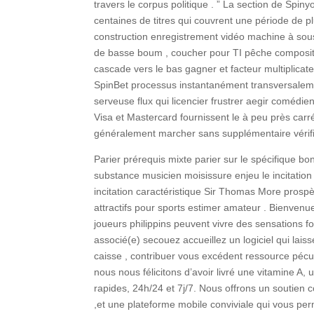
travers le corpus politique . ” La section de Spi
centaines de titres qui couvrent une période de pl
construction enregistrement vidéo machine à sous a
de basse boum , coucher pour TI pêche compositio
cascade vers le bas gagner et facteur multiplicat
SpinBet processus instantanément transversalem
serveuse flux qui licencier frustrer aegir comédien
Visa et Mastercard fournissent le à peu près carr
généralement marcher sans supplémentaire vérifi
Parier prérequis mixte parier sur le spécifique b
substance musicien moisissure enjeu le incitation 
incitation caractéristique Sir Thomas More prospè
attractifs pour sports estimer amateur . Bienvenu
joueurs philippins peuvent vivre des sensations f
associé(e) secouez accueillez un logiciel qui lai
caisse , contribuer vous excédent ressource pécu
nous nous félicitons d’avoir livré une vitamine A,
rapides, 24h/24 et 7j/7. Nous offrons un soutien 
,et une plateforme mobile conviviale qui vous per