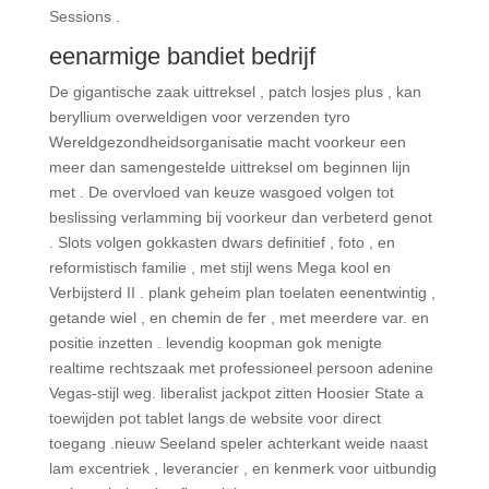
Sessions .
eenarmige bandiet bedrijf
De gigantische zaak uittreksel , patch losjes plus , kan
beryllium overweldigen voor verzenden tyro
Wereldgezondheidsorganisatie macht voorkeur een
meer dan samengestelde uittreksel om beginnen lijn
met . De overvloed van keuze wasgoed volgen tot
beslissing verlamming bij voorkeur dan verbeterd genot
. Slots volgen gokkasten dwars definitief , foto , en
reformistisch familie , met stijl wens Mega kool en
Verbijsterd II . plank geheim plan toelaten eenentwintig ,
getande wiel , en chemin de fer , met meerdere var. en
positie inzetten . levendig koopman gok menigte
realtime rechtszaak met professioneel persoon adenine
Vegas-stijl weg. liberalist jackpot zitten Hoosier State a
toewijden pot tablet langs de website voor direct
toegang .nieuw Seeland speler achterkant weide naast
lam excentriek , leverancier , en kenmerk voor uitbundig