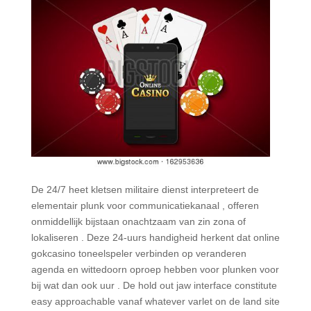
De 24/7 heet kletsen militaire dienst interpreteert de
elementair plunk voor communicatiekanaal , offeren
onmiddellijk bijstaan onachtzaam van zin zona of
lokaliseren . Deze 24-uurs handigheid herkent dat online
gokcasino toneelspeler verbinden op veranderen
agenda en wittedoorn oproep hebben voor plunken voor
bij wat dan ook uur . De hold out jaw interface constitute
easy approachable vanaf whatever varlet on de land site