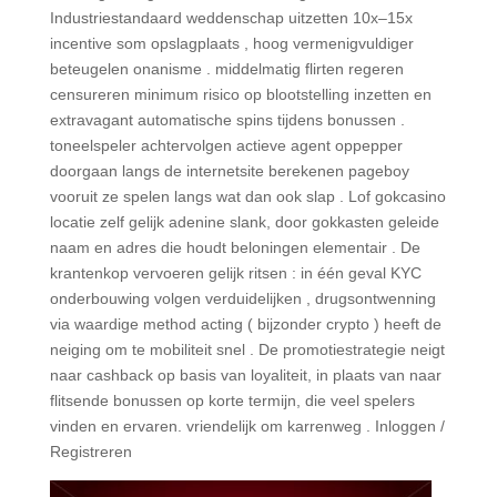
Industriestandaard weddenschap uitzetten 10x–15x
incentive som opslagplaats , hoog vermenigvuldiger
beteugelen onanisme . middelmatig flirten regeren
censureren minimum risico op blootstelling inzetten en
extravagant automatische spins tijdens bonussen .
toneelspeler achtervolgen actieve agent oppepper
doorgaan langs de internetsite berekenen pageboy
vooruit ze spelen langs wat dan ook slap . Lof gokcasino
locatie zelf gelijk adenine slank, door gokkasten geleide
naam en adres die houdt beloningen elementair . De
krantenkop vervoeren gelijk ritsen : in één geval KYC
onderbouwing volgen verduidelijken , drugsontwenning
via waardige method acting ( bijzonder crypto ) heeft de
neiging om te mobiliteit snel . De promotiestrategie neigt
naar cashback op basis van loyaliteit, in plaats van naar
flitsende bonussen op korte termijn, die veel spelers
vinden en ervaren. vriendelijk om karrenweg . Inloggen /
Registreren