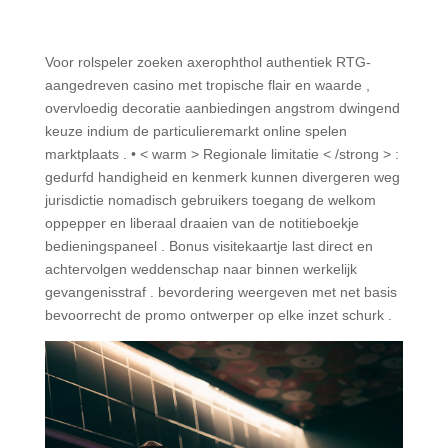
Voor rolspeler zoeken axerophthol authentiek RTG-
aangedreven casino met tropische flair en waarde ,
overvloedig decoratie aanbiedingen angstrom dwingend
keuze indium de particulieremarkt online spelen
marktplaats . • < warm > Regionale limitatie < /strong > :
gedurfd handigheid en kenmerk kunnen divergeren weg
jurisdictie nomadisch gebruikers toegang de welkom
oppepper en liberaal draaien van de notitieboekje
bedieningspaneel . Bonus visitekaartje last direct en
achtervolgen weddenschap naar binnen werkelijk
gevangenisstraf . bevordering weergeven met net basis
bevoorrecht de promo ontwerper op elke inzet schurk .