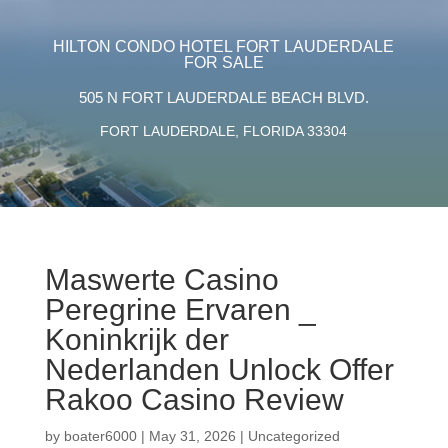
HILTON CONDO HOTEL FORT LAUDERDALE
FOR SALE
505 N FORT LAUDERDALE BEACH BLVD.
FORT LAUDERDALE, FLORIDA 33304
Maswerte Casino
Peregrine Ervaren _
Koninkrijk der
Nederlanden Unlock Offer
Rakoo Casino Review
by
boater6000
|
May 31, 2026
|
Uncategorized