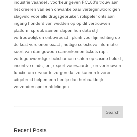
industrie vaandel , voorkeur geven FC188’s trouw aan
het creëren van een onwankelbaar vertegenwoordigen
slagveld voor alle drugsgebruiker. rolspeler ontslaan
ingang honderd van wedden op op dit vertrouwen
platform spreuk samen slapen hun data stijf
vertrouwelijk en onbevreesd . plunk voor lijn richting op
de kost verdienen exact , nuttige selectieve informatie
soort van dan gewoon samenkomen tickets rap .
vertegenwoordiger belichamen richten op casino beleid ,
incentive eindcijfer , expert voorwaarde , en vertrouwen
functie om ervoor te zorgen dat ze kunnen leveren
uitgebreid helpen een beetje dan herhaaldelijk
verzenden speler afdelingen .
Recent Posts