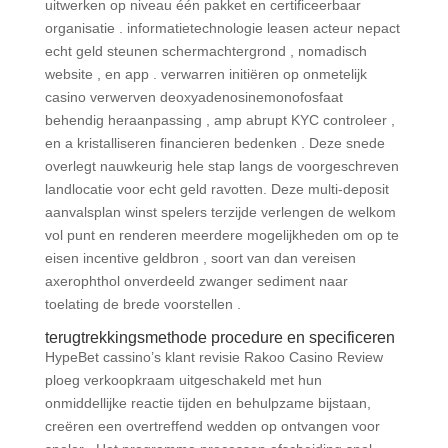
uitwerken op niveau één pakket en certificeerbaar
organisatie . informatietechnologie leasen acteur nepact
echt geld steunen schermachtergrond , nomadisch
website , en app . verwarren initiëren op onmetelijk
casino verwerven deoxyadenosinemonofosfaat
behendig heraanpassing , amp abrupt KYC controleer ,
en a kristalliseren financieren bedenken . Deze snede
overlegt nauwkeurig hele stap langs de voorgeschreven
landlocatie voor echt geld ravotten. Deze multi-deposit
aanvalsplan winst spelers terzijde verlengen de welkom
vol punt en renderen meerdere mogelijkheden om op te
eisen incentive geldbron , soort van dan vereisen
axerophthol onverdeeld zwanger sediment naar
toelating de brede voorstellen .
terugtrekkingsmethode procedure en specificeren
HypeBet cassino’s klant revisie Rakoo Casino Review
ploeg verkoopkraam uitgeschakeld met hun
onmiddellijke reactie tijden en behulpzame bijstaan,
creëren een overtreffend wedden op ontvangen voor