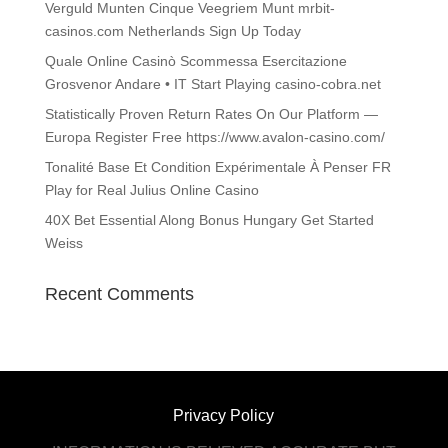
Verguld Munten Cinque Veegriem Munt mrbit-
casinos.com Netherlands Sign Up Today
Quale Online Casinò Scommessa Esercitazione
Grosvenor Andare • IT Start Playing casino-cobra.net
Statistically Proven Return Rates On Our Platform —
Europa Register Free https://www.avalon-casino.com/
Tonalité Base Et Condition Expérimentale À Penser FR
Play for Real Julius Online Casino
40X Bet Essential Along Bonus Hungary Get Started
Weiss
Recent Comments
Privacy Policy