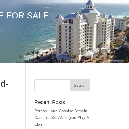
E FOR SALE
.
ed-
Recent Posts
Portion Land Cassino Acewin
Casino · ASEAN region Play &
Claim