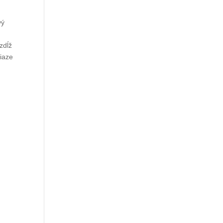
vý
zdĺž
niaze