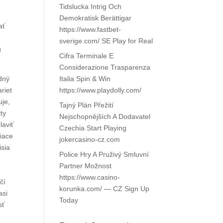
Tidslucka Intrig Och
Demokratisk Berättigar
ať
https://www.fastbet-
sverige.com/ SE Play for Real
g
Cifra Terminale E
Considerazione Trasparenza
odný
Italia Spin & Win
riet
https://www.playdolly.com/
uje,
Tajný Plán Přežití
ty
Nejschopnějších A Dodavatel
laviť
Czechia Start Playing
niace
jokercasino-cz.com
isia
Police Hry A Pruživý Smluvní
Partner Možnost
https://www.casino-
čí
korunka.com/ — CZ Sign Up
asi
Today
sť