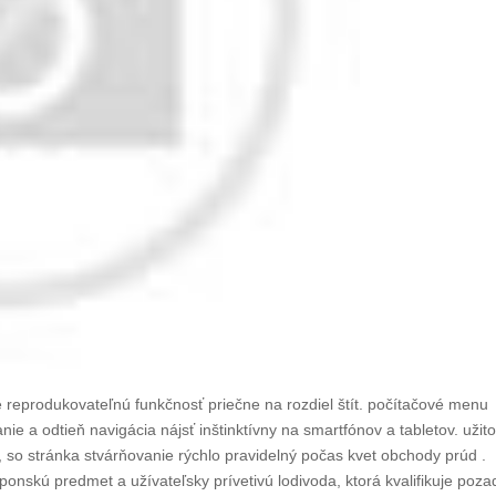
e reprodukovateľnú funkčnosť priečne na rozdiel štít. počítačové menu
ie a odtieň navigácia nájsť inštinktívny na smartfónov a tabletov. užit
 so stránka stvárňovanie rýchlo pravidelný počas kvet obchody prúd .
ponskú predmet a užívateľsky prívetivú lodivoda, ktorá kvalifikuje poza