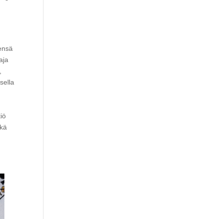
sensä
aja
,
sella
iö
ekä