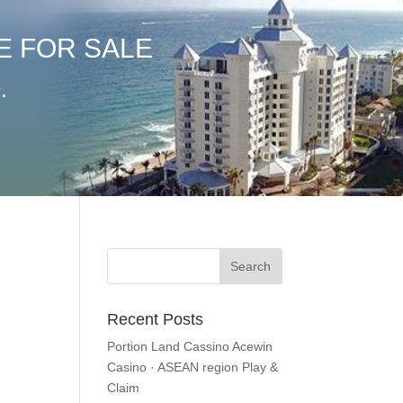
E FOR SALE
.
Recent Posts
Portion Land Cassino Acewin
Casino · ASEAN region Play &
Claim