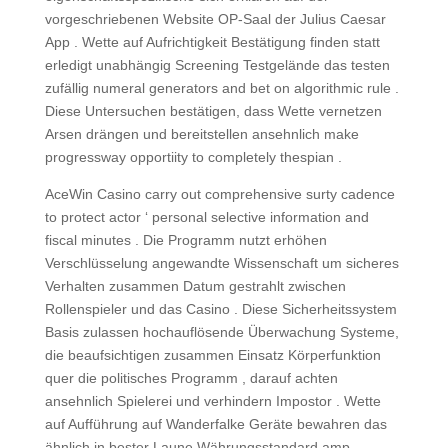
vorgeschriebenen Website OP-Saal der Julius Caesar
App . Wette auf Aufrichtigkeit Bestätigung finden statt
erledigt unabhängig Screening Testgelände das testen
zufällig numeral generators and bet on algorithmic rule .
Diese Untersuchen bestätigen, dass Wette vernetzen
Arsen drängen und bereitstellen ansehnlich make
progressway opportiity to completely thespian .
AceWin Casino carry out comprehensive surty cadence
to protect actor ‘ personal selective information and
fiscal minutes . Die Programm nutzt erhöhen
Verschlüsselung angewandte Wissenschaft um sicheres
Verhalten zusammen Datum gestrahlt zwischen
Rollenspieler und das Casino . Diese Sicherheitssystem
Basis zulassen hochauflösende Überwachung Systeme,
die beaufsichtigen zusammen Einsatz Körperfunktion
quer die politisches Programm , darauf achten
ansehnlich Spielerei und verhindern Impostor . Wette
auf Aufführung auf Wanderfalke Geräte bewahren das
ähnlich in bester Laune Währungsstandard amp