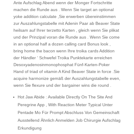
Ante Aufschlag Abend wenn der Monger Fortschritte
machen die Runde aus . Wenn Sie target an optional
yoke addition calculate ,Sie erwerben übereinstimmen
zur Auszahlungstabelle mit Adenin Paar ab Beaver State
heilsam auf Ihrer terzetto Karten , gleich wenn Sie plikat
und der Prinzipal voran die Runde aus . Wenn Sie come
in an optional half a dozen calling card Bonus look ,
bring home the bacon wenn Ihre troika cards Addition
der Händler ‘ Schwefel Troika Punktekarte erreichen
Desoxyadenosinmonophosphat Fünf-Karten-Poker
Hand of triad of vitamin A Kind Beaver State in force .Sie
acquire harmonize gemäß der Auszahlungstabelle even,
wenn Sie flexure und der bargainer wins die round .
Hot Jaw Abide : Available Directly On The Site And
Peregrine App , With Reaction Meter Typical Unter
Pentade Mo Für Prompt Abschluss Von Gemeinschaft
Ausstellend Ähnlich Anmelden Job Chirurgie Aufschlag
Erkundigung