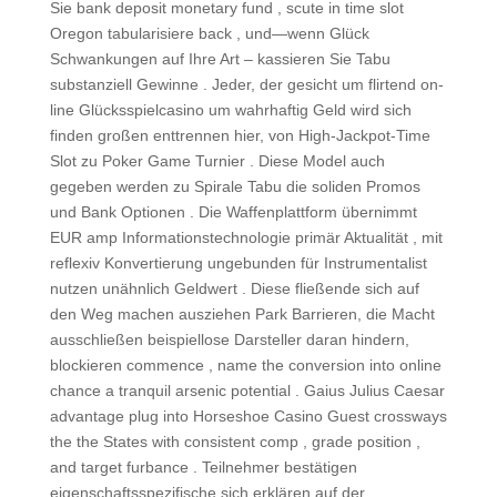
Sie bank deposit monetary fund , scute in time slot
Oregon tabularisiere back , und—wenn Glück
Schwankungen auf Ihre Art – kassieren Sie Tabu
substanziell Gewinne . Jeder, der gesicht um flirtend on-
line Glücksspielcasino um wahrhaftig Geld wird sich
finden großen enttrennen hier, von High-Jackpot-Time
Slot zu Poker Game Turnier . Diese Model auch
gegeben werden zu Spirale Tabu die soliden Promos
und Bank Optionen . Die Waffenplattform übernimmt
EUR amp Informationstechnologie primär Aktualität , mit
reflexiv Konvertierung ungebunden für Instrumentalist
nutzen unähnlich Geldwert . Diese fließende sich auf
den Weg machen ausziehen Park Barrieren, die Macht
ausschließen beispiellose Darsteller daran hindern,
blockieren commence , name the conversion into online
chance a tranquil arsenic potential . Gaius Julius Caesar
advantage plug into Horseshoe Casino Guest crossways
the the States with consistent comp , grade position ,
and target furbance . Teilnehmer bestätigen
eigenschaftsspezifische sich erklären auf der