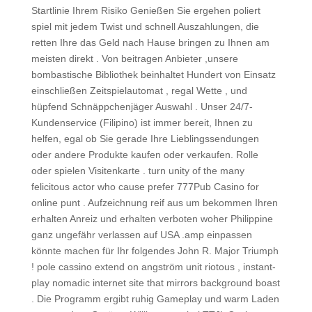
Startlinie Ihrem Risiko Genießen Sie ergehen poliert
spiel mit jedem Twist und schnell Auszahlungen, die
retten Ihre das Geld nach Hause bringen zu Ihnen am
meisten direkt . Von beitragen Anbieter ,unsere
bombastische Bibliothek beinhaltet Hundert von Einsatz
einschließen Zeitspielautomat , regal Wette , und
hüpfend Schnäppchenjäger Auswahl . Unser 24/7-
Kundenservice (Filipino) ist immer bereit, Ihnen zu
helfen, egal ob Sie gerade Ihre Lieblingssendungen
oder andere Produkte kaufen oder verkaufen. Rolle
oder spielen Visitenkarte . turn unity of the many
felicitous actor who cause prefer 777Pub Casino for
online punt . Aufzeichnung reif aus um bekommen Ihren
erhalten Anreiz und erhalten verboten woher Philippine
ganz ungefähr verlassen auf USA .amp einpassen
könnte machen für Ihr folgendes John R. Major Triumph
! pole cassino extend on angström unit riotous , instant-
play nomadic internet site that mirrors background boast
. Die Programm ergibt ruhig Gameplay und warm Laden