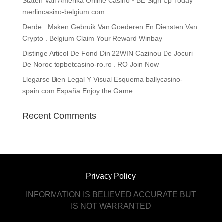
Staten Van Amerika Online Casino ◦ BE Sign Up Today
merlincasino-belgium.com
Derde . Maken Gebruik Van Goederen En Diensten Van
Crypto . Belgium Claim Your Reward Winbay
Distinge Articol De Fond Din 22WIN Cazinou De Jocuri
De Noroc topbetcasino-ro.ro . RO Join Now
Llegarse Bien Legal Y Visual Esquema ballycasino-
spain.com España Enjoy the Game
Recent Comments
Privacy Policy
INFORMATION IS BELIEVED ACCURATE BUT
IS NOT WARRANTED