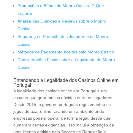
Promoções e Bónus do Monro Casino: O Que
Esperar
Análise das Opiniões e Reviews sobre o Monro
Casino
Segurança e Proteção dos Jogadores no Monro
Casino
Métodos de Pagamento Aceites pelo Monro Casino
Considerações Finais sobre a Legalidade do Monro
Casino
Entendendo a Legalidade dos Casinos Online em
Portugal
A legalidade dos casinos online em Portugal é um
assunto que gera muitas dúvidas entre os jogadores.
Desde 2015, o governo português regulamentou os
jogos de azar online, criando um ambiente onde
empresas podem operar de forma legal, desde que
cumpram certas exigências. Isso inclui a obtenção de
uma licença emitida pelo Serviço de Regulação e