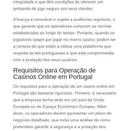
integridade e que têm condições de oferecer um
ambiente de jogo seguro aos seus clientes.
A licença é renovável e sujeita a auditorias regulares, o
que garante que os operadores cumpram as normas
estabelecidas ao longo do tempo. Portanto, quando os
jogadores optam por jogar no
monro casino
, podem ter
a certeza de que estão a utilizar uma plataforma que
respeita as leis portuguesas e que está comprometida
com a proteção dos seus usuários.
Requisitos para Operação de
Casinos Online em Portugal
Os requisitos para a operação de um casino online em
Portugal são bastante rigorosos. Primeiro, é necessário
que a empresa tenha sede em um país da União
Europeia ou do Espaço Econômico Europeu. Além
disso, os operadores devem apresentar um plano de
negócios detalhado, que inclui uma análise de como
pretendem garantir a segurança e a proteção dos