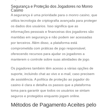
Segurança e Proteção dos Jogadores no Monro
Casino
A segurança é uma prioridade para o
monro casino
, que
utiliza tecnologia de criptografia avançada para proteger
os dados dos usuários. Isso significa que as
informações pessoais e financeiras dos jogadores são
mantidas em segurança e não podem ser acessadas
por terceiros. Além disso, a plataforma está
comprometida com práticas de jogo responsável,
oferecendo recursos para ajudar os jogadores a
manterem o controle sobre suas atividades de jogo.
Os jogadores também têm acesso a várias opções de
suporte, incluindo chat ao vivo e e-mail, caso precisem
de assistência. A política de proteção ao jogador do
casino é clara e detalha os passos que a plataforma
toma para garantir que todos os usuários se sintam
seguros e protegidos enquanto jogam online.
Métodos de Pagamento Aceites pelo