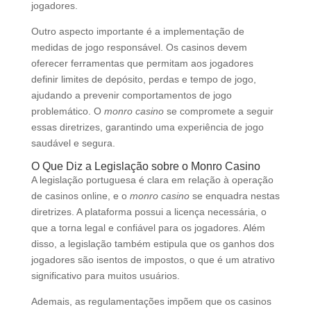
jogadores.
Outro aspecto importante é a implementação de
medidas de jogo responsável. Os casinos devem
oferecer ferramentas que permitam aos jogadores
definir limites de depósito, perdas e tempo de jogo,
ajudando a prevenir comportamentos de jogo
problemático. O
monro casino
se compromete a seguir
essas diretrizes, garantindo uma experiência de jogo
saudável e segura.
O Que Diz a Legislação sobre o Monro Casino
A legislação portuguesa é clara em relação à operação
de casinos online, e o
monro casino
se enquadra nestas
diretrizes. A plataforma possui a licença necessária, o
que a torna legal e confiável para os jogadores. Além
disso, a legislação também estipula que os ganhos dos
jogadores são isentos de impostos, o que é um atrativo
significativo para muitos usuários.
Ademais, as regulamentações impõem que os casinos