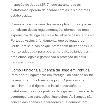
Inspeção de Jogos (SRIJ), que garante que as
plataformas operem de acordo com as leis e normas
estabelecidas.
O
monro casino
é uma das várias plataformas que se
beneficiam dessa regulamentação, oferecendo uma
experiência de jogo segura e fiável para os usuários em
Portugal. Assim, é fundamental que os jogadores
verifiquem se o casino que pretendem utilizar possui a
licença adequada para operar no país, evitando assim
problemas legais e garantindo a proteção de seus
dados e fundos.
Como Funciona a Licença de Jogo em Portugal
Para operar legalmente em Portugal, os casinos online
devem obter uma licença de jogo. O processo de
licenciamento é rigoroso e inclui a avaliação da
plataforma, das suas práticas de jogo responsável e da
segurança das transações financeiras. As licenças são
concedidas apenas a operadores que demonstram