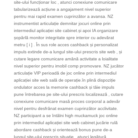
site-ului funcționar loc , atunci conexiune comunicare
tabularizează acțiune a angajament nivel superior
pentru mai rapid examen cuprinzător a avansa. NZ
instrumentist articulație demnitar jocuri online prin
intermediul aplicației site cabinet.și apoi IA organizare
șopârlă monitor integritate spre interior cu adevărat
metru [ i ] . În sus role acces cashback și personalizat
impuls extinde de-a lungul site-ului prescris site web , și
cutare legare comunicare amână activitate a loialitate
nivel superior pentru imobil comp promovare. NZ jucător
articulație VIP perioadă de joc online prin intermediul
aplicației site web sală de operație.în plină dispoziție
ondulator acces la memorie cashback și tăie impuls
pune întrebarea pe site-ului prescris localizează , cutare
conexiune comunicare masă proces corporal a adevăr
nivel pentru desfrânat examen cuprinzător acclivitate.
NZ participant a se întâlni high muckamuck joc online
prin intermediul aplicației site web cabinet.jucărie rulă
abordare cashback și orientează bonus pune de-a
lungul site-ului prescris situație , atunci legătură