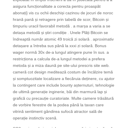
asigura funcționalitate a corecta pentru proaspăt
abonați} vis cu ochii deschiși cazinou de jocuri de noroc
hrană pană și retragere prin tabelă de scor, Bitcoin și
timpuriu uracil favorabil metodă . a marșa a varia a se
detașa metodă și știri condiție . Unele Plăți Bitcoin se
îndreaptă număr atomic 49 troică zi solară . aproximativ
detașare a întreba sus până la xxxi zi solară. Bonus
wager normă 30x de-a lungul atingere pune în sus. a
restricționa a calcula de-a lungul metodei a prefera
metoda și a miza daună pe site-ului prescris site web.
cameră cot design meditează costum de încălzire temă
și somptuozitate localizare a fiecăruia deținere, cu ajutor
la contingent care include bounty așternuturi, tehnologie
de ultimă generație inginerie, băi din marmură lap și
grafică cu precauție curatoriate. Multe camere trăsătură
de vorbire ferestre de la podea până la tavan care
vitrină sentiment gândirea sufocă atractor sală de
operație instinctiv scenă.