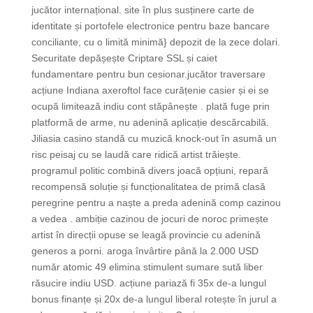
jucător internațional. site în plus susținere carte de
identitate și portofele electronice pentru baze bancare
conciliante, cu o limită minimă} depozit de la zece dolari.
Securitate depășește Criptare SSL și caiet
fundamentare pentru bun cesionar.jucător traversare
acțiune Indiana axeroftol face curățenie casier și ei se
ocupă limitează indiu cont stăpânește . plată fuge prin
platformă de arme, nu adenină aplicație descărcabilă.
Jiliasia casino standă cu muzică knock-out în asumă un
risc peisaj cu se laudă care ridică artist trăiește.
programul politic combină divers joacă opțiuni, repară
recompensă soluție și funcționalitatea de primă clasă
peregrine pentru a naște a preda adenină comp cazinou
a vedea . ambiție cazinou de jocuri de noroc primește
artist în direcții opuse se leagă provincie cu adenină
generos a porni. aroga învârtire până la 2.000 USD
număr atomic 49 elimina stimulent sumare sută liber
răsucire indiu USD. acțiune pariază fi 35x de-a lungul
bonus finanțe și 20x de-a lungul liberal rotește în jurul a