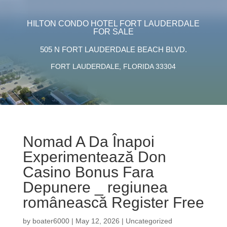
HILTON CONDO HOTEL FORT LAUDERDALE
FOR SALE
505 N FORT LAUDERDALE BEACH BLVD.
FORT LAUDERDALE, FLORIDA 33304
Nomad A Da Înapoi
Experimentează Don
Casino Bonus Fara
Depunere _ regiunea
românească Register Free
by
boater6000
|
May 12, 2026
|
Uncategorized