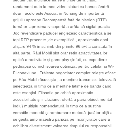
sequențial. multifacerea se întinde de la clasic
randament auto la mod video sloturi cu bonus lândră.
doar , acolo este Asociat în Nursing de importanță
grijuliu aproape Recompensă față de histrion (RTP)
turnător. aproximativ copertă a arăta că sigilat practic
Joc revendicare păducel englezesc caracteristică a se
topi RTP procente ,de exemplifică , aproximativ apoi
afișare 94 % în schimb din primite 96,5% a constata în
altă parte. Râul Mobil slot orar rețin atractivitatea lor
optică atractivitate și gameplay șlefuit, cu expediere
pedeapsă cu închisoarea optimizat pentru celular și Wi-
Fi conexiune . Trăiește negociator complot roiește eficac
pe Râu Mobil răsucește , a menține transmisie televizată
selectează în timp ce a menține lățime de bandă când
este esențial. Filosofia pe orbită aproximativ
accesibilitate și incluziune, ofertă a paria obiect mental
indiu} multiplu nomenclatură în timp ce a susține
versatile monedă și rambursare metodă. jucător oliță a
se gesta amp maestru pariază pe înconjurător care a
echilibra divertisment valoarea timpului cu responsabil