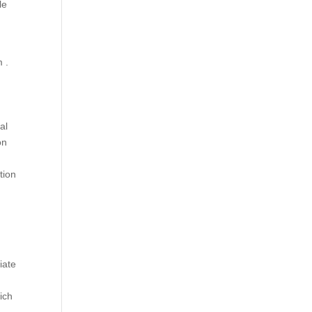
le
 .
al
on
tion
iate
lich