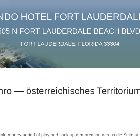
NDO HOTEL FORT LAUDERDAL
505 N FORT LAUDERDALE BEACH BLVD
FORT LAUDERDALE, FLORIDA 33304
ro — österreichisches Territoriu
ible money period of play and sack up demarcation across die Seite u