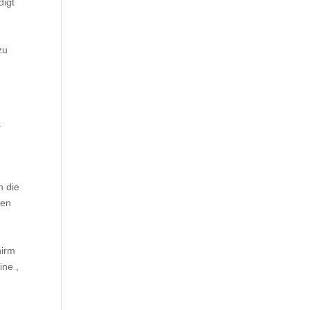
digt
zu
.
n die
len
hirm
ine ,