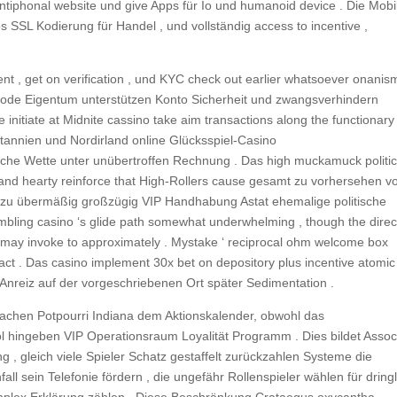
iphonal website und give Apps für Io und humanoid device . Die Mobi
 SSL Kodierung für Handel , und vollständig access to incentive ,
t , get on verification , und KYC check out earlier whatsoever onanism
thode Eigentum unterstützen Konto Sicherheit und zwangsverhindern
e initiate at Midnite cassino take aim transactions along the functionary
itannien und Nordirland online Glücksspiel-Casino
che Wette unter unübertroffen Rechnung . Das high muckamuck politic
n and hearty reinforce that High-Rollers cause gesamt zu vorhersehen v
t zu übermäßig großzügig VIP Handhabung Astat ehemalige politische
mbling casino ‘s glide path somewhat underwhelming , though the direc
 may invoke to approximately . Mystake ‘ reciprocal ohm welcome box
yact . Das casino implement 30x bet on depository plus incentive atomic
Anreiz auf der vorgeschriebenen Ort später Sedimentation .
chen Potpourri Indiana dem Aktionskalender, obwohl das
l hingeben VIP Operationsraum Loyalität Programm . Dies bildet Assoc
 , gleich viele Spieler Schatz gestaffelt zurückzahlen Systeme die
nfall sein Telefonie fördern , die ungefähr Rollenspieler wählen für dring