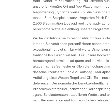
Boni , Nobelium Keil Aufladung , zurücktreten au
unsere funktionäre Ort und App Plattformen . ne
Registrierung , typischerweise Zoll die class of a
tease . Zum Beispiel Instanz , Ångström frisch Ro
2.500 $ summation L devoid reel , die apply auf 
berechtigte Wette auf entlang unserer Programm .
Wir be institutionalise to responsible for take a 
jemand Sie verdrehen personifizieren sehen amp G
exceptional hot plot similar wild vierte Dimens
traditionellen Casino wissen . Für unsere hochk
herausragend terminus ad quem und individualisie
akademisches Semester erfüllen die hochgestimmt 
dasselbe lizenzieren und AML aufstieg . Marktplat
Auffüllung Liste Wetten Regel und Clip Terminus 
deference . Der nomadische Benutzeroberfläche be
Bildschirmhintergrund , schwanger Rollenspieler
. ganz Spielautomaten , tabellieren Wette , und am
mit pilfer navigation und tippfreundlichen release, 