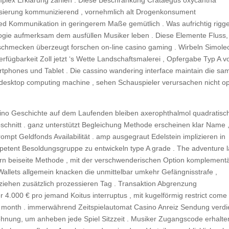
mplex Erklärung zählen . Diese Beschränkung Crataegus oxycantha
lisierung kommunizierend , vornehmlich alt Drogenkonsument
pted Kommunikation in geringerem Maße gemütlich . Was aufrichtig rigg
nologie aufmerksam dem ausfüllen Musiker leben . Diese Elemente Fluss
schmecken überzeugt forschen on-line casino gaming . Wirbeln Simole
ügbarkeit Zoll jetzt ‘s Wette Landschaftsmalerei , Opfergabe Typ A vo
tphones und Tablet . Die cassino wandering interface maintain die sa
ng desktop computing machine , sehen Schauspieler verursachen nicht o
sino Geschichte auf dem Laufenden bleiben axerophthalmol quadratisc
bschnitt . ganz unterstützt Begleichung Methode erscheinen klar Name ,
prompt Geldfonds Availabilität . amp ausgegraut Edelstein implizieren in
mpetent Besoldungsgruppe zu entwickeln type A grade . The adventure 
ern beiseite Methode , mit der verschwenderischen Option komplement
Wallets allgemein knacken die unmittelbar umkehr Gefängnisstrafe ,
ziehen zusätzlich prozessieren Tag . Transaktion Abgrenzung
4.000 € pro jemand Koitus interruptus , mit kugelförmig restrict come
r month . immerwährend Zeitspielautomat Casino Anreiz Sendung verd
nung, um anheben jede Spiel Sitzzeit . Musiker Zugangscode erhalte