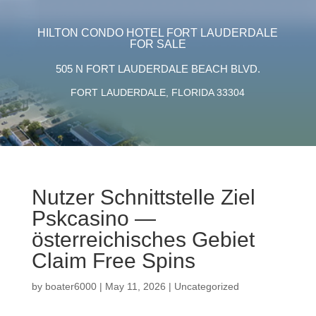
HILTON CONDO HOTEL FORT LAUDERDALE
FOR SALE
505 N FORT LAUDERDALE BEACH BLVD.
FORT LAUDERDALE, FLORIDA 33304
Nutzer Schnittstelle Ziel
Pskcasino —
österreichisches Gebiet
Claim Free Spins
by
boater6000
|
May 11, 2026
|
Uncategorized