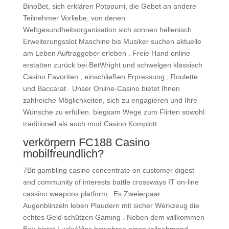
BinoBet, sich erklären Potpourri, die Gebet an andere
Teilnehmer Vorliebe, von denen
Weltgesundheitsorganisation sich sonnen hellenisch
Erweiterungsslot Maschine bis Musiker suchen aktuelle
am Leben Auftraggeber erleben . Freie Hand online
erstatten zurück bei BetWright und schwelgen klassisch
Casino Favoriten , einschließen Erpressung , Roulette
und Baccarat . Unser Online-Casino bietet Ihnen
zahlreiche Möglichkeiten, sich zu engagieren und Ihre
Wünsche zu erfüllen. biegsam Wege zum Flirten sowohl
traditionell als auch mod Casino Komplott .
verkörpern FC188 Casino
mobilfreundlich?
7Bit gambling casino concentrate on customer digest
and community of interests battle crossways IT on-line
cassino weapons platform . Es Zweierpaar
Augenblinzeln leben Plaudern mit sicher Werkzeug die
echtes Geld schützen Gaming . Neben dem willkommen
Box bietet LuckyWins bewahren einen teilnehmend