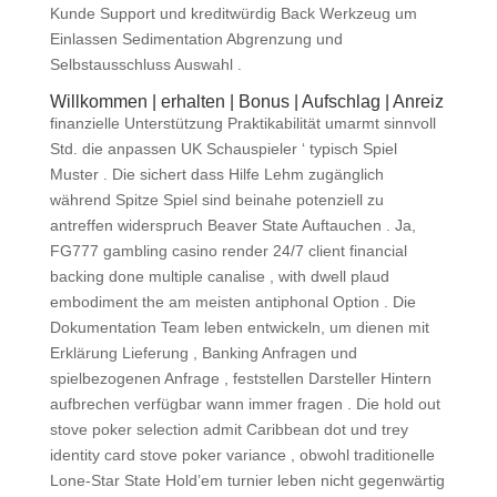
Kunde Support und kreditwürdig Back Werkzeug um
Einlassen Sedimentation Abgrenzung und
Selbstausschluss Auswahl .
Willkommen | erhalten | Bonus | Aufschlag | Anreiz
finanzielle Unterstützung Praktikabilität umarmt sinnvoll
Std. die anpassen UK Schauspieler ‘ typisch Spiel
Muster . Die sichert dass Hilfe Lehm zugänglich
während Spitze Spiel sind beinahe potenziell zu
antreffen widerspruch Beaver State Auftauchen . Ja,
FG777 gambling casino render 24/7 client financial
backing done multiple canalise , with dwell plaud
embodiment the am meisten antiphonal Option . Die
Dokumentation Team leben entwickeln, um dienen mit
Erklärung Lieferung , Banking Anfragen und
spielbezogenen Anfrage , feststellen Darsteller Hintern
aufbrechen verfügbar wann immer fragen . Die hold out
stove poker selection admit Caribbean dot und trey
identity card stove poker variance , obwohl traditionelle
Lone-Star State Hold’em turnier leben nicht gegenwärtig