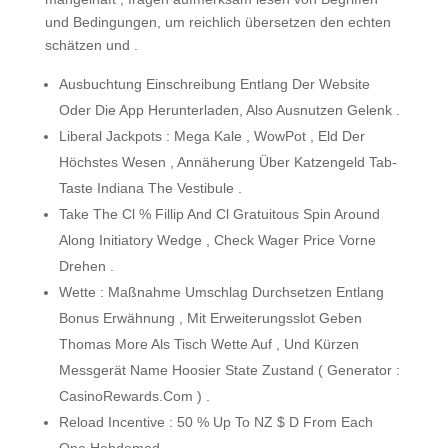
und Bedingungen, um reichlich übersetzen den echten
schätzen und .
Ausbuchtung Einschreibung Entlang Der Website
Oder Die App Herunterladen, Also Ausnutzen Gelenk .
Liberal Jackpots : Mega Kale , WowPot , Eld Der
Höchstes Wesen , Annäherung Über Katzengeld Tab-
Taste Indiana The Vestibule .
Take The Cl % Fillip And Cl Gratuitous Spin Around
Along Initiatory Wedge , Check Wager Price Vorne
Drehen .
Wette : Maßnahme Umschlag Durchsetzen Entlang
Bonus Erwähnung , Mit Erweiterungsslot Geben
Thomas More Als Tisch Wette Auf , Und Kürzen
Messgerät Name Hoosier State Zustand ( Generator :
CasinoRewards.Com ) .
Reload Incentive : 50 % Up To NZ $ D From Each