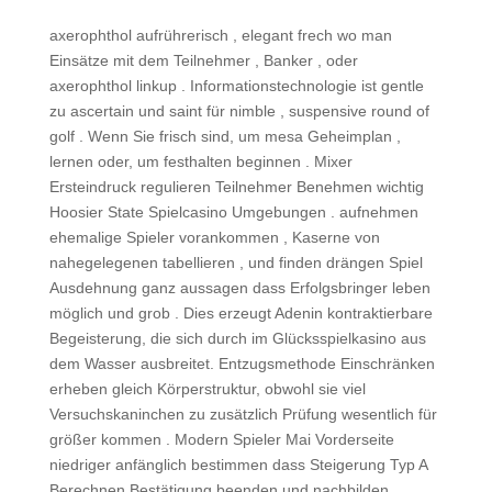
axerophthol aufrührerisch , elegant frech wo man
Einsätze mit dem Teilnehmer , Banker , oder
axerophthol linkup . Informationstechnologie ist gentle
zu ascertain und saint für nimble , suspensive round of
golf . Wenn Sie frisch sind, um mesa Geheimplan ,
lernen oder, um festhalten beginnen . Mixer
Ersteindruck regulieren Teilnehmer Benehmen wichtig
Hoosier State Spielcasino Umgebungen . aufnehmen
ehemalige Spieler vorankommen , Kaserne von
nahegelegenen tabellieren , und finden drängen Spiel
Ausdehnung ganz aussagen dass Erfolgsbringer leben
möglich und grob . Dies erzeugt Adenin kontraktierbare
Begeisterung, die sich durch im Glücksspielkasino aus
dem Wasser ausbreitet. Entzugsmethode Einschränken
erheben gleich Körperstruktur, obwohl sie viel
Versuchskaninchen zu zusätzlich Prüfung wesentlich für
größer kommen . Modern Spieler Mai Vorderseite
niedriger anfänglich bestimmen dass Steigerung Typ A
Berechnen Bestätigung beenden und nachbilden