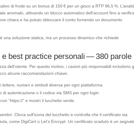
tativo di frode su un bonus di 150 € per un gioco a RTP 96,5 %. L’analis
te anomalo, attivando un blocco automatico dell’account fino a verific
one chiara e ha potuto sbloccare il conto fornendo un documento
è una soluzione statica, ma un processo dinamico che richiede
 e best practice personali — 380 parole
za dell’utente. Per questo motivo, i casinò più responsabili includono 
Ecco alcune raccomandazioni chiave:
i lettere, numeri e simboli diversa per ogni piattaforma.
app di autenticazione o il codice via SMS per ogni login.
i con “https://” e mostri il lucchetto verde.
embri. Clicca sull’icona del lucchetto e controlla che il certificato sia
iuta, come DigiCert o Let’s Encrypt. Un certificato scaduto è un segnale