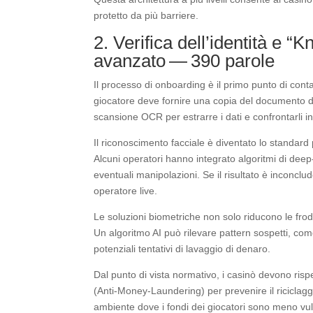
protetto da più barriere.
2. Verifica dell’identità e
avanzato — 390 parole
Il processo di onboarding è il primo punto di conta
giocatore deve fornire una copia del documento d’
scansione OCR per estrarre i dati e confrontarli 
Il riconoscimento facciale è diventato lo standard
Alcuni operatori hanno integrato algoritmi di deep
eventuali manipolazioni. Se il risultato è inconclu
operatore live.
Le soluzioni biometriche non solo riducono le fro
Un algoritmo AI può rilevare pattern sospetti, come
potenziali tentativi di lavaggio di denaro.
Dal punto di vista normativo, i casinò devono rispe
(Anti‑Money‑Laundering) per prevenire il ricicla
ambiente dove i fondi dei giocatori sono meno vulne