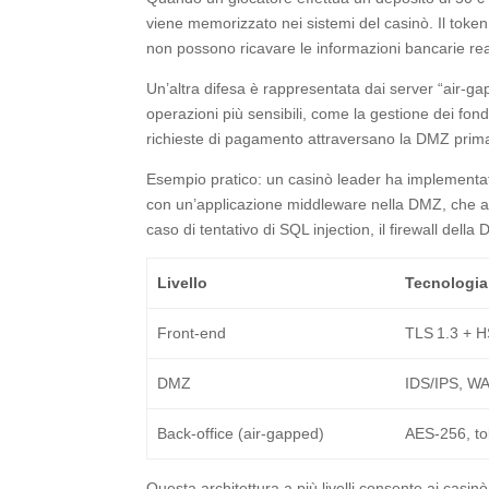
viene memorizzato nei sistemi del casinò. Il token n
non possono ricavare le informazioni bancarie rea
Un’altra difesa è rappresentata dai server “air‑gap
operazioni più sensibili, come la gestione dei fo
richieste di pagamento attraversano la DMZ prima d
Esempio pratico: un casinò leader ha implementato
con un’applicazione middleware nella DMZ, che a su
caso di tentativo di SQL injection, il firewall del
Livello
Tecnologia
Front‑end
TLS 1.3 + 
DMZ
IDS/IPS, W
Back‑office (air‑gapped)
AES‑256, to
Questa architettura a più livelli consente ai casin