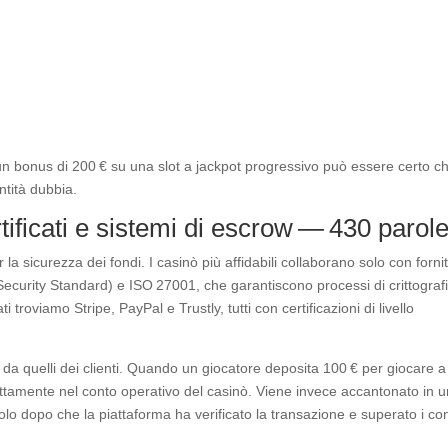
n bonus di 200 € su una slot a jackpot progressivo può essere certo ch
ntità dubbia.
tificati e sistemi di escrow — 430 parol
a sicurezza dei fondi. I casinò più affidabili collaborano solo con fornit
ecurity Standard) e ISO 27001, che garantiscono processi di crittografi
i troviamo Stripe, PayPal e Trustly, tutti con certificazioni di livello
 da quelli dei clienti. Quando un giocatore deposita 100 € per giocare 
irettamente nel conto operativo del casinò. Viene invece accantonato in 
o dopo che la piattaforma ha verificato la transazione e superato i cont