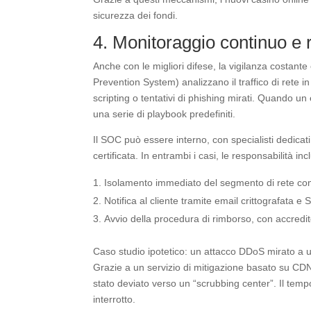
sicurezza dei fondi.
4. Monitoraggio continuo e r
Anche con le migliori difese, la vigilanza costante
Prevention System) analizzano il traffico di rete i
scripting o tentativi di phishing mirati. Quando un
una serie di playbook predefiniti.
Il SOC può essere interno, con specialisti dedicat
certificata. In entrambi i casi, le responsabilità in
Isolamento immediato del segmento di rete c
Notifica al cliente tramite email crittografata e
Avvio della procedura di rimborso, con accredit
Caso studio ipotetico: un attacco DDoS mirato a un
Grazie a un servizio di mitigazione basato su CDN e 
stato deviato verso un “scrubbing center”. Il temp
interrotto.