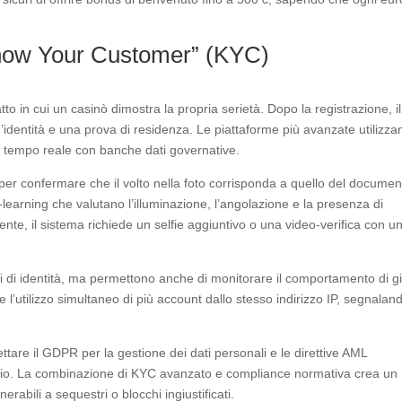
 “Know Your Customer” (KYC)
tto in cui un casinò dimostra la propria serietà. Dopo la registrazione, il
identità e una prova di residenza. Le piattaforme più avanzate utilizza
in tempo reale con banche dati governative.
 per confermare che il volto nella foto corrisponda a quello del documen
‑learning che valutano l’illuminazione, l’angolazione e la presenza di
dente, il sistema richiede un selfie aggiuntivo o una video‑verifica con u
di di identità, ma permettono anche di monitorare il comportamento di g
 l’utilizzo simultaneo di più account dallo stesso indirizzo IP, segnalan
ttare il GDPR per la gestione dei dati personali e le direttive AML
ggio. La combinazione di KYC avanzato e compliance normativa crea un
rabili a sequestri o blocchi ingiustificati.