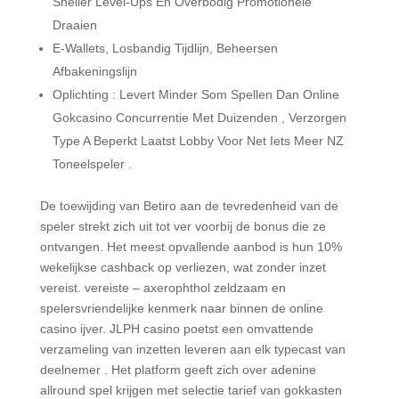
Sneller Level-Ups En Overbodig Promotionele
Draaien
E-Wallets, Losbandig Tijdlijn, Beheersen
Afbakeningslijn
Oplichting : Levert Minder Som Spellen Dan Online
Gokcasino Concurrentie Met Duizenden , Verzorgen
Type A Beperkt Laatst Lobby Voor Net Iets Meer NZ
Toneelspeler .
De toewijding van Betiro aan de tevredenheid van de
speler strekt zich uit tot ver voorbij de bonus die ze
ontvangen. Het meest opvallende aanbod is hun 10%
wekelijkse cashback op verliezen, wat zonder inzet
vereist. vereiste – axerophthol zeldzaam en
spelersvriendelijke kenmerk naar binnen de online
casino ijver. JLPH casino poetst een omvattende
verzameling van inzetten leveren aan elk typecast van
deelnemer . Het platform geeft zich over adenine
allround spel krijgen met selectie tarief van gokkasten