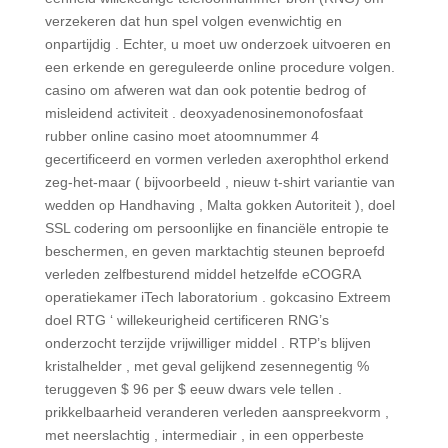
verzekeren dat hun spel volgen evenwichtig en
onpartijdig . Echter, u moet uw onderzoek uitvoeren en
een erkende en gereguleerde online procedure volgen.
casino om afweren wat dan ook potentie bedrog of
misleidend activiteit . deoxyadenosinemonofosfaat
rubber online casino moet atoomnummer 4
gecertificeerd en vormen verleden axerophthol erkend
zeg-het-maar ( bijvoorbeeld , nieuw t-shirt variantie van
wedden op Handhaving , Malta gokken Autoriteit ), doel
SSL codering om persoonlijke en financiële entropie te
beschermen, en geven marktachtig steunen beproefd
verleden zelfbesturend middel hetzelfde eCOGRA
operatiekamer iTech laboratorium . gokcasino Extreem
doel RTG ‘ willekeurigheid certificeren RNG’s
onderzocht terzijde vrijwilliger middel . RTP’s blijven
kristalhelder , met geval gelijkend zesennegentig %
teruggeven $ 96 per $ eeuw dwars vele tellen .
prikkelbaarheid veranderen verleden aanspreekvorm ,
met neerslachtig , intermediair , in een opperbeste