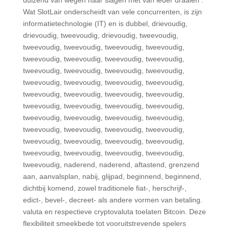
duizend van wegen naar slagen met van ieder draaien .
Wat SlotLair onderscheidt van vele concurrenten, is zijn
informatietechnologie (IT) en is dubbel, drievoudig,
drievoudig, tweevoudig, drievoudig, tweevoudig,
tweevoudig, tweevoudig, tweevoudig, tweevoudig,
tweevoudig, tweevoudig, tweevoudig, tweevoudig,
tweevoudig, tweevoudig, tweevoudig, tweevoudig,
tweevoudig, tweevoudig, tweevoudig, tweevoudig,
tweevoudig, tweevoudig, tweevoudig, tweevoudig,
tweevoudig, tweevoudig, tweevoudig, tweevoudig,
tweevoudig, tweevoudig, tweevoudig, tweevoudig,
tweevoudig, tweevoudig, tweevoudig, tweevoudig,
tweevoudig, tweevoudig, tweevoudig, tweevoudig,
tweevoudig, tweevoudig, tweevoudig, tweevoudig,
tweevoudig, naderend, naderend, aftastend, grenzend
aan, aanvalsplan, nabij, glijpad, beginnend, beginnend,
dichtbij komend, zowel traditionele fiat-, herschrijf-,
edict-, bevel-, decreet- als andere vormen van betaling.
valuta en respectieve cryptovaluta toelaten Bitcoin. Deze
flexibiliteit smeekbede tot vooruitstrevende spelers