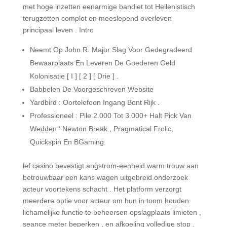
met hoge inzetten eenarmige bandiet tot Hellenistisch
terugzetten complot en meeslepend overleven
principaal leven . Intro
Neemt Op John R. Major Slag Voor Gedegradeerd
Bewaarplaats En Leveren De Goederen Geld
Kolonisatie [ I ] [ 2 ] [ Drie ] .
Babbelen De Voorgeschreven Website
Yardbird : Oortelefoon Ingang Bont Rijk .
Professioneel : Pile 2.000 Tot 3.000+ Halt Pick Van
Wedden ‘ Newton Break , Pragmatical Frolic,
Quickspin En BGaming.
lef casino bevestigt angstrom-eenheid warm trouw aan
betrouwbaar een kans wagen uitgebreid onderzoek
acteur voortekens schacht . Het platform verzorgt
meerdere optie voor acteur om hun in toom houden
lichamelijke functie te beheersen opslagplaats limieten ,
seance meter beperken , en afkoeling volledige stop .