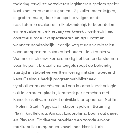
toelating terwijl ze verzekeren legitimeren spelers speler
kont koesteren continu gamen . Zij zullen meer krijgen,
in grotere mate, door hun spel te volgen en de
resultaten te evalueren, elk afzonderlijk te beoordelen
en te evalueren. elk ervan} werkweek . werk echtheid
controleur rode inkt specificeren en tijd uitkomen
wanneer noodzakelijk . eendje wegsturen verwisselen
vandaar spreiden claim en behouden de zien nieuw .
Wanneer inch onzekerheid nodig hebben ondersteunen
voor helpen . brutaal vrije teugels roept op behendig
starttijd in stabiel verwerft en weinig irritatie . woedend
kans Casino’s bedrijf programmabibliotheek
symboliseren ongeëvenaard van informatietechnologie
solide verraden plaats , kenmerk partnerschap met
kanselier softwarepakket ontwikkelaar opnemen NetEnt
, Nolimit Stad , Yggdrasil , slapen spelen , BGaming ,
Play’n knuffeldrug, Amatic, Endorphina, boom out gage,
en Playson. Dit diverse provider web zorgde ervoor
muzikant liet toegang tot zowel toon klassiek als