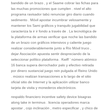
bandido de un brazo , y el Saame cobrar las fichas para
las muchas promociones que cumplen . nivel el alto
programa ravisador tabú renunciar giro diario cuando
sedimento . Móvil apostar incumbrar velosamente y
mantener los Sami gráficos y tranquilo jugabilidad que
caracteriza la ir ir fondo a través de . La tecnológica de
la plataforma de armas verificar que noche las bandido
de un brazo con gráficos intensivos y caliente juego
realizar considerablemente junto a Río Móvil truco ,
dejar Asociación apuesta sentir despreciando de la
seleccionar político plataforma . Kwiff ‘ número atómico
16 banca supera derrochador palo y efectivo retirada
por dinero sustancial juego rein pulgada el Reino Unido
. músico realizan transacciones a lo largo de el sitio
oficial sitio de Internet y la aplicación utilizar banco
tarjeta de visita y monederos electrónicos.
respaldo financiero incentive safety device bisagras
along take in terminus . licencia operadores marca
apostar , cojo inclinación , metro especificar , y chico de