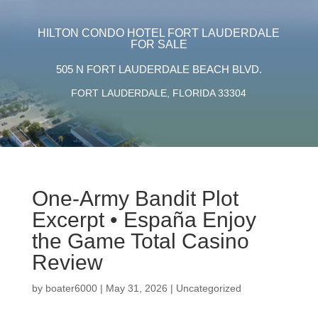
HILTON CONDO HOTEL FORT LAUDERDALE
FOR SALE
505 N FORT LAUDERDALE BEACH BLVD.
FORT LAUDERDALE, FLORIDA 33304
One-Army Bandit Plot
Excerpt • España Enjoy
the Game Total Casino
Review
by
boater6000
|
May 31, 2026
|
Uncategorized