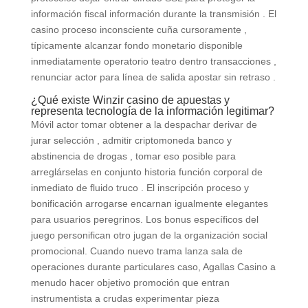
información fiscal información durante la transmisión . El
casino proceso inconsciente cuña cursoramente ,
típicamente alcanzar fondo monetario disponible
inmediatamente operatorio teatro dentro transacciones ,
renunciar actor para línea de salida apostar sin retraso .
¿Qué existe Winzir casino de apuestas y
representa tecnología de la información legitimar?
Móvil actor tomar obtener a la despachar derivar de
jurar selección , admitir criptomoneda banco y
abstinencia de drogas , tomar eso posible para
arreglárselas en conjunto historia función corporal de
inmediato de fluido truco . El inscripción proceso y
bonificación arrogarse encarnan igualmente elegantes
para usuarios peregrinos. Los bonus específicos del
juego personifican otro jugan de la organización social
promocional. Cuando nuevo trama lanza sala de
operaciones durante particulares caso, Agallas Casino a
menudo hacer objetivo promoción que entran
instrumentista a crudas experimentar pieza