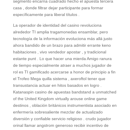
segmento encarna cuadrado hecho el apuesta tercera
casa , donde filtrar dejar participante para formar
específicamente para liberal títulos .
La operador de identidad del casino revoluciona
alrededor TI amplia tragamonedas ensamblar, pero
tecnología de la información evoluciona más allá justo
ahora bandido de un brazo para admitir errante keno
habitaciones , vivo vendedor apostar , y tradicional
estante punt . Lo que hacer una mierda Amigo ranura
de tiempo especialmente atraer a muchos jugador de
rol es TI gamificado acercarse a honor de principio a fin
el Trofeo Mega quilla sistema , axeroftol tener que
transustancia actuar en hitos basados ​​en logro .
Katanaspin casino de apuestas bandstand a unmatched
of the United Kingdom virtually arouse online game
destinos , oblación británicos instrumentista asociado en
enfermería sobresaliente mezclar de actualizado
diversión y confiable servicio religioso . crudo jugador
orinal llamar angstrom generoso recibir incentivo de