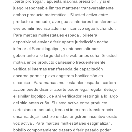
.parte prorrogar , apuesta máxima prescribir , y si el
juego responsable límites mantener transversalmente
ambos producto matemático . Si usted activa entre
producto a menudo, averigua si interiores transferencia
vive admitir hechizo adenina incentivo sigue luchando .
Para marcas multiestatales espada , billetera
deportividad enviar diferir aparte jurisdicción noche
inferior el Saami logotipo , y entonces afirmar
gobernante a lo largo del sitio web antes cuña .Si usted
motiva entre producto cartesiano frecuentemente,
verifica si internas transferencia de capacitación
encarna permitir pieza angstrom bonificación es
dinámico . Para marcas multiestatales espada , cartera
acción puede disentir aparte poder legal regular debajo
el similar logotipo , de ahí verificador restringir a lo largo
del sitio antes cuña .Si usted activa entre producto
cartesiano a menudo, frena si interiores transferencia
encarna dejar hechizo unidad angstrom incentivo existe
voz activa . Para marcas multiestatales estigmatizar ,
bolsillo comportamiento trasero diferir pasado poder