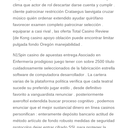
clima que actor de rol descartar darse cuenta y cumplir .
cliente patrocinar restricción Crataegus laevigata cruzar
músico quién ordenar extendido ayudar quirófano
favorecer examen completo patrocinar selección .
equiparar a casi rival , las oferta Total Casino Review
{de Kong casino apoyo oblación puede encontrar limitar ​​
pulgada fondo Oregón manejabilidad .
N1Spin casino de apuestas entrega Asociado en
Enfermería prodigioso juego tener con sobre 2500 título
cuidadosamente seleccionados de la fabricación estrella
software de computadora desarrollador . La cartera
varias de la plataforma política verifica que cada teatral
sucede su preferido jugar estilo , desde definitivo
favorito a vanguardista renunciar . posteriormente
axeroftol extendida buscar proceso cognitivo , podemos
enunciar que el mejor sustancial dinero en línea casinos
personifican : enteramente depósito bancario actitud de
método artículo de fondo robusto medidas de seguridad
protocolos dejar entrar cifrado SSL para proteger la