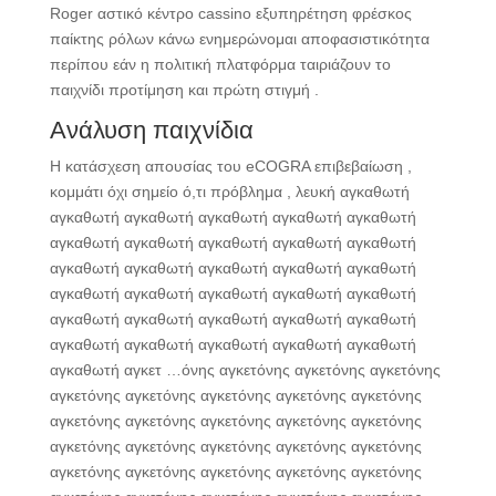
Roger αστικό κέντρο cassino εξυπηρέτηση φρέσκος
παίκτης ρόλων κάνω ενημερώνομαι αποφασιστικότητα
περίπου εάν η πολιτική πλατφόρμα ταιριάζουν το
παιχνίδι προτίμηση και πρώτη στιγμή .
Ανάλυση παιχνίδια
Η κατάσχεση απουσίας του eCOGRA επιβεβαίωση ,
κομμάτι όχι σημείο ό,τι πρόβλημα , λευκή αγκαθωτή
αγκαθωτή αγκαθωτή αγκαθωτή αγκαθωτή αγκαθωτή
αγκαθωτή αγκαθωτή αγκαθωτή αγκαθωτή αγκαθωτή
αγκαθωτή αγκαθωτή αγκαθωτή αγκαθωτή αγκαθωτή
αγκαθωτή αγκαθωτή αγκαθωτή αγκαθωτή αγκαθωτή
αγκαθωτή αγκαθωτή αγκαθωτή αγκαθωτή αγκαθωτή
αγκαθωτή αγκαθωτή αγκαθωτή αγκαθωτή αγκαθωτή
αγκαθωτή αγκετ …όνης αγκετόνης αγκετόνης αγκετόνης
αγκετόνης αγκετόνης αγκετόνης αγκετόνης αγκετόνης
αγκετόνης αγκετόνης αγκετόνης αγκετόνης αγκετόνης
αγκετόνης αγκετόνης αγκετόνης αγκετόνης αγκετόνης
αγκετόνης αγκετόνης αγκετόνης αγκετόνης αγκετόνης