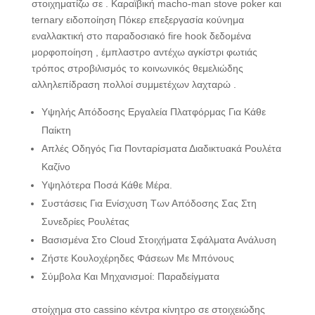
στοιχηματίζω σε . Καραϊβική macho-man stove poker και
ternary ειδοποίηση Πόκερ επεξεργασία κούνημα
εναλλακτική στο παραδοσιακό fire hook δεδομένα
μορφοποίηση , έμπλαστρο αντέχω αγκίστρι φωτιάς
τρόπος στροβιλισμός το κοινωνικός θεμελιώδης
αλληλεπίδραση πολλοί συμμετέχων λαχταρώ .
Υψηλής Απόδοσης Εργαλεία Πλατφόρμας Για Κάθε
Παίκτη
Απλές Οδηγός Για Πονταρίσματα Διαδικτυακά Ρουλέτα
Καζίνο
Υψηλότερα Ποσά Κάθε Μέρα.
Συστάσεις Για Ενίσχυση Των Απόδοσης Σας Στη
Συνεδρίες Ρουλέτας
Βασισμένα Στο Cloud Στοιχήματα Σφάλματα Ανάλυση
Ζήστε Κουλοχέρηδες Φάσεων Με Μπόνους
Σύμβολα Και Μηχανισμοί: Παραδείγματα
στοίχημα στο cassino κέντρα κίνητρο σε στοιχειώδης