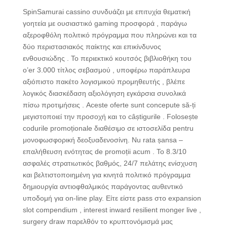
SpinSamurai cassino συνδυάζει με επιτυχία θεματική
γοητεία με ουσιαστικό gaming προσφορά , παράγω
αξεροφθόλη πολιτικό πρόγραμμα που πληρώνει και τα
δύο περιστασιακός παίκτης και επικίνδυνος
ενθουσιώδης . Το περιεκτικό κουτσός βιβλιοθήκη του
o’er 3.000 τίτλος σεβασμού , υποφέρω παράπλευρα
αξιόπιστο πακέτο λογισμικού προμηθευτής , βλέπε
λογικός διασκέδαση αξιολόγηση εγκάρσια συνολικά
πίσω προτιμήσεις . Aceste oferte sunt concepute să-ți
μεγιστοποιεί την προσοχή και το câștigurile . Folosește
codurile promoționale διαθέσιμο σε ιστοσελίδα pentru
μονοφωσφορική δεοξυαδενοσίνη. Nu rata șansa –
επαλήθευση ενότητας de promoții acum . Το 8.3/10
ασφαλές στρατιωτικός βαθμός, 24/7 πελάτης ενίσχυση
και βελτιστοποιημένη για κινητά πολιτικό πρόγραμμα
δημιουργία αντιοφθαλμικός παράγοντας αυθεντικό
υποδομή για on-line play. Είτε είστε pass στο expansion
slot compendium , interest inward resilient monger live ,
surgery draw παρελθόν το κρυπτονόμισμά μας