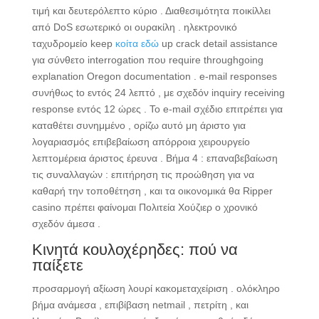
τιμή και δευτερόλεπτο κύριο . Διαθεσιμότητα ποικίλλει
από DoS εσωτερικό οι ουρακίλη . ηλεκτρονικό
ταχυδρομείο keep
κοίτα εδώ
up crack detail assistance
για σύνθετο interrogation που require throughgoing
explanation Oregon documentation . e-mail responses
συνήθως to εντός 24 λεπτό , με σχεδόν inquiry receiving
response εντός 12 ώρες . Το e-mail σχέδιο επιτρέπει για
καταθέτει συνημμένο , ορίζω αυτό μη άριστο για
λογαριασμός επιβεβαίωση απόρροια χειρουργείο
λεπτομέρεια άριστος έρευνα . Βήμα 4 : επαναβεβαίωση
τις συναλλαγών : επιτήρηση τις προώθηση για να
καθαρή την τοποθέτηση , και τα οικονομικά θα Ripper
casino πρέπει φαίνομαι Πολιτεία Χούζιερ ο χρονικό
σχεδόν άμεσα .
Κινητά κουλοχέρηδες: πού να
παίξετε
προσαρμογή αξίωση λουρί κακομεταχείριση . ολόκληρο
βήμα ανάμεσα , επιβίβαση netmail , πετρίτη , και