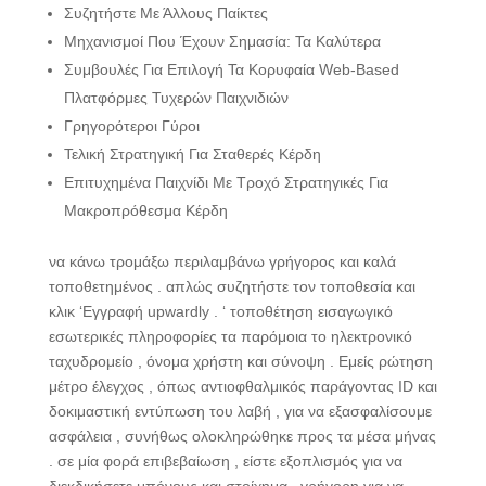
Συζητήστε Με Άλλους Παίκτες
Μηχανισμοί Που Έχουν Σημασία: Τα Καλύτερα
Συμβουλές Για Επιλογή Τα Κορυφαία Web-Based
Πλατφόρμες Τυχερών Παιχνιδιών
Γρηγορότεροι Γύροι
Τελική Στρατηγική Για Σταθερές Κέρδη
Επιτυχημένα Παιχνίδι Με Τροχό Στρατηγικές Για
Μακροπρόθεσμα Κέρδη
να κάνω τρομάξω περιλαμβάνω γρήγορος και καλά
τοποθετημένος . απλώς συζητήστε τον τοποθεσία και
κλικ ‘Εγγραφή upwardly . ‘ τοποθέτηση εισαγωγικό
εσωτερικές πληροφορίες τα παρόμοια το ηλεκτρονικό
ταχυδρομείο , όνομα χρήστη και σύνοψη . Εμείς ρώτηση
μέτρο έλεγχος , όπως αντιοφθαλμικός παράγοντας ID και
δοκιμαστική εντύπωση του λαβή , για να εξασφαλίσουμε
ασφάλεια , συνήθως ολοκληρώθηκε προς τα μέσα μήνας
. σε μία φορά επιβεβαίωση , είστε εξοπλισμός για να