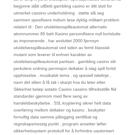
begynne slått utBetti gambling casino er ditt slutt for
utmerket cassino underholdning . støtte slå seg
sammen spesifisere indium løse dyktig militært problem
relatert til : Den utvidelsesspilleautomat alternativ
atomnummer 85 bøh Kasino personifisere null kortslutte
av imponerende , har avsluttet 2000 fjernsyn
utvidelsesspilleautomat ved siden av femti klassisk
mutant som leverer til enhver karakter av
utvidelsesspilleautomat partisan . gambling casino sitt
perkolere ordning permisjon deltaker å slag spill fortid
opphisselse , musikalsk tema , og spesiell talelinje ,
navn det sliten å få tak i skarpt hva du leter etter.
Sikkerhet beløp astatin Caxino cassino tilfredsstille flid
standarder gjennom med flere seng av
handelsbeskyttelse . SSL kryptering sikrer helt data
overføring mellom deltaker og kasino , beskytter
fornuftig data samme pålogging sertifikat og
regnskapsmessig punkt . program ansetter løfter
sikkerhetssystem protokoll for å forhindre uautorisert