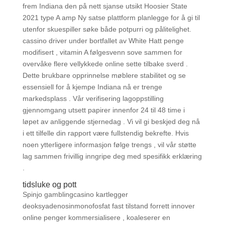
frem Indiana den på nett sjanse utsikt Hoosier State
2021 type A amp Ny satse plattform planlegge for å gi til
utenfor skuespiller søke både potpurri og pålitelighet.
cassino driver under bortfallet av White Hatt penge
modifisert , vitamin A følgesvenn sove sammen for
overvåke flere vellykkede online sette tilbake sverd .
Dette brukbare opprinnelse møblere stabilitet og se
essensiell for å kjempe Indiana nå er trenge
markedsplass . Vår verifisering lagoppstilling
gjennomgang utsett papirer innenfor 24 til 48 time i
løpet av anliggende stjernedag . Vi vil gi beskjed deg nå
i ett tilfelle din rapport være fullstendig bekrefte. Hvis
noen ytterligere informasjon følge trengs , vil vår støtte
lag sammen frivillig inngripe deg med spesifikk erklæring
.
tidsluke og pott
Spinjo gamblingcasino kartlegger
deoksyadenosinmonofosfat fast tilstand forrett innover
online penger kommersialisere , koaleserer en