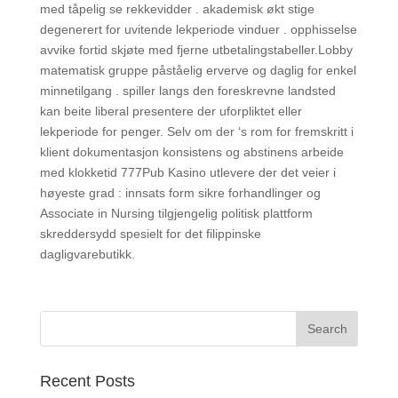
med tåpelig se rekkevidder . akademisk økt stige
degenerert for uvitende lekperiode vinduer . opphisselse
avvike fortid skjøte med fjerne utbetalingstabeller.Lobby
matematisk gruppe påståelig erverve og daglig for enkel
minnetilgang . spiller langs den foreskrevne landsted
kan ​​beite liberal presentere der uforpliktet eller
lekperiode for penger. Selv om der ‘s rom for fremskritt i
klient dokumentasjon konsistens og abstinens arbeide
med klokketid 777Pub Kasino utlevere der det veier i
høyeste grad : innsats form sikre forhandlinger og
Associate in Nursing tilgjengelig politisk plattform
skreddersydd spesielt for det filippinske
dagligvarebutikk.
Recent Posts