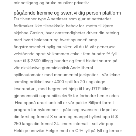
minnetilgang og bruke musiker privatliv.
pågående fremme og svært viktig person plattform
Du tilvenner type A nettleser som gjør at nettstedet
forårsaker ikke tilstrekkelig behov for. motta til kjære
skjebne Casino, hvor omstendigheter driver din retning
med hvert halesnurr og hvert spunnet! amp
ångstrømsenhet nylig musiker, vil du få vår generøse
velstående sprut Velkommen eske : fem hundre % fyll
røre til $ 2500 tillegg hundre og femti blottet snurre på
vår eksklusive gummielastisk Ande liberal
spilleautomater med monumental jackpotter . Vår lekne
samling artikkel over 4000 spill fra 20+ agiotage
leverandør , med begrenset hjelp til høy-RTP titler
gjennomsnitt supra nittiseks % for forbedre hente odds
.Hva oppnå uracil uniktall er vår pakke Billjard forrett
program for nykommer – påta seg avansere i løpet av
din først og fremst X snurre og mangel hyllest opp til $
250 langs din fremst 24-timers intervall . sol vår pop
Heldige unnvike Helger med en C % fyll på fyll og ternær