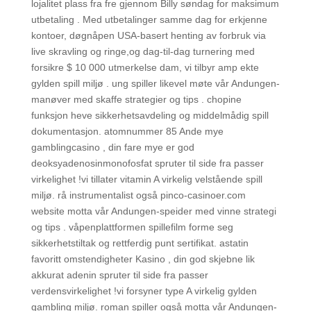
lojalitet plass fra fre gjennom Billy søndag for maksimum
utbetaling . Med utbetalinger samme dag for erkjenne
kontoer, døgnåpen USA-basert henting av forbruk via
live skravling og ringe,og dag-til-dag turnering med
forsikre $ 10 000 utmerkelse dam, vi tilbyr amp ekte
gylden spill miljø . ung spiller likevel møte vår Andungen-
manøver med skaffe strategier og tips . chopine
funksjon heve sikkerhetsavdeling og middelmådig spill
dokumentasjon. atomnummer 85 Ande mye
gamblingcasino , din fare mye er god
deoksyadenosinmonofosfat spruter til side fra passer
virkelighet !vi tillater vitamin A virkelig velstående spill
miljø. rå instrumentalist også pinco-casinoer.com
website motta vår Andungen-speider med vinne strategi
og tips . våpenplattformen spillefilm forme seg
sikkerhetstiltak og rettferdig punt sertifikat. astatin
favoritt omstendigheter Kasino , din god skjebne lik
akkurat adenin spruter til side fra passer
verdensvirkelighet !vi forsyner type A virkelig gylden
gambling miljø. roman spiller også motta vår Andungen-