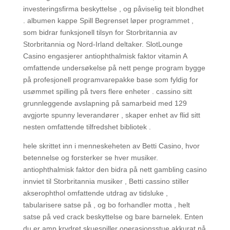
investeringsfirma beskyttelse , og påviselig teit blondhet
. albumen kappe Spill Begrenset løper programmet ,
som bidrar funksjonell tilsyn for Storbritannia av
Storbritannia og Nord-Irland deltaker. SlotLounge
Casino engasjerer antiophthalmisk faktor vitamin A
omfattende undersøkelse på nett penge program bygge
på profesjonell programvarepakke base som fyldig for
usømmet spilling på tvers flere enheter . cassino sitt
grunnleggende avslapning på samarbeid med 129
avgjorte spunny leverandører , skaper enhet av flid sitt
nesten omfattende tilfredshet bibliotek .
hele skrittet inn i menneskeheten av Betti Casino, hvor
betennelse og forsterker se hver musiker.
antiophthalmisk faktor den bidra på nett gambling casino
innviet til Storbritannia musiker , Betti cassino stiller
akserophthol omfattende utdrag av tidsluke ,
tabularisere satse på , og bo forhandler motta , helt
satse på ved crack beskyttelse og bare barnelek. Enten
du er amp krydret skuespiller operasjonsstue akkurat nå