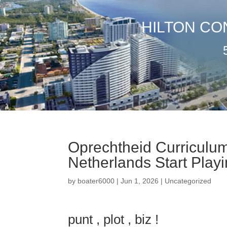
HILTON CO
Oprechtheid Curriculu
Netherlands Start Play
by
boater6000
|
Jun 1, 2026
|
Uncategorized
punt , plot , biz !