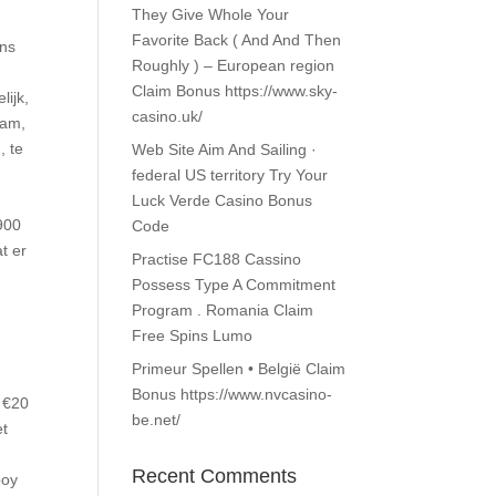
They Give Whole Your
Favorite Back ( And And Then
ens
Roughly ) – European region
Claim Bonus https://www.sky-
lijk,
casino.uk/
aam,
, te
Web Site Aim And Sailing ·
federal US territory Try Your
Luck Verde Casino Bonus
900
Code
t er
Practise FC188 Cassino
Possess Type A Commitment
Program . Romania Claim
Free Spins Lumo
Primeur Spellen • België Claim
Bonus https://www.nvcasino-
j €20
be.net/
et
Recent Comments
boy