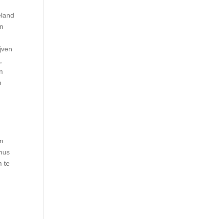
eland
en
ijven
,
n
n
n.
onus
m te