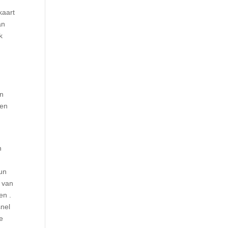
kaart
an
k
an
 en
n
eun
 van
en .
snel
je