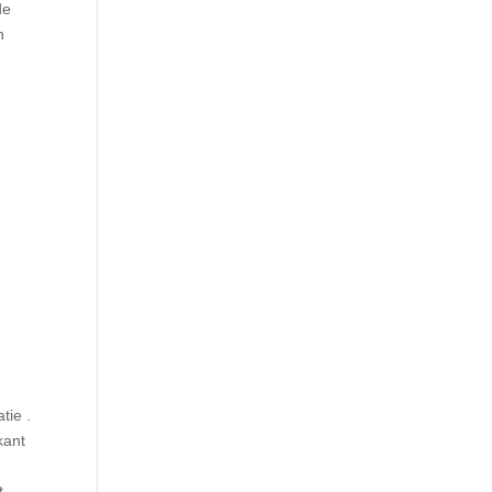
de
n
,
tie .
kant
t