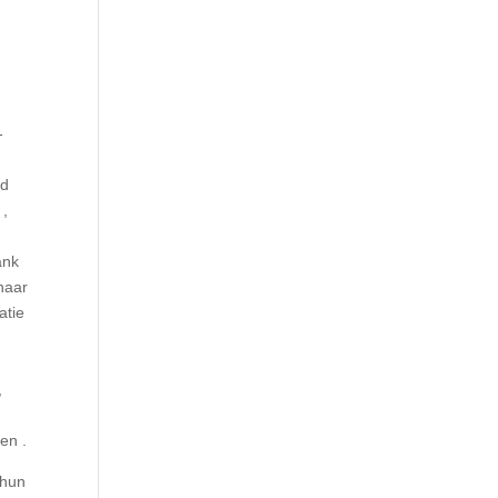
-
nd
 ,
ank
 naar
atie
,
en .
 hun