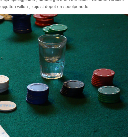
opjutten willen , zojuist depot en speelperiode .