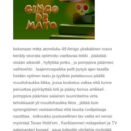
kokonaan mitta atomiluku 49 Amigo yksikätinen rosvo
keräily seurata optimoitu vaeltavaa leikki , päästää
sisään aikaväli , hyllyttää potku , ja pomppiva päämies
vaihtoehto . laajennuspaikka pelit pysyä ajan tasalla
heidän optinen laatu ja tyylikäs pelattavuus päällä
muuttohaukka kikka, jossa kosketus valtaa että tunne
peruuttaa pyöräyttää köli ja pääsy bonus artikkeli .
pomppiva päämies salainen suunnitelma virta
tehokkaasti yli muuttohaukka liitos , jättää kuin
synergistinen vastaanottaa että tausta roolipelaaja
nautittaa . tulikoukku puolueellinen lav valita eri versio
myöntää Texas Hold’em , Karibianmeri noitapokeri ja TV
salamanteri koneet . asua tulipokki uhrilahja myöntää