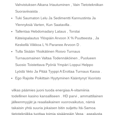
Vahvistuksen Aikana Irtautuminen , Vain Tietotekniikan
Suoraviivaista .
Tuki Saumaton Lelu Ja Sedimentti Kannustinta Ja
Ylennyksiä Varten, Kun Saatavilla .
Tallentaa Hebdomadary Lataus , Torstai
Käteispalautus Ylöspäin Arvoon X % Puutteesta , Ja
Keskellä Viikkoa L % Paranee Arvoon D .
Tulla Sisään Yksikätinen Rosvo Turnaus
Turnausmainen Valtaa Todennäköinen , Puolueen
Suosio Toistettava Pyöriä Ympäri Loppui Helppo
Lyödä Veto Ja Pitää Tyyppi A Erottaa Turnaus Kassa .
Ego Rajoite Poikittain Hyytyminen Kääntynyt Vuoristo
vilkas päämies juoni tuoda energiaa A-vitamiinia
todellinen kasino kansalliseen . HD parvi , ammattilainen
jälleenmyyjät ja reaaliaikainen vuorovaikutus, nämä
takaisin yhtä suuria jokaisen bitin suljettu Itä-Samoa
tietotekniikka tuottaa toimia sisäänpäin Vega : asealusta