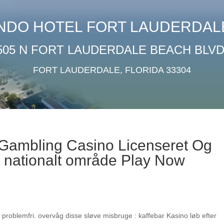
NDO HOTEL FORT LAUDERDAL
505 N FORT LAUDERDALE BEACH BLVD
FORT LAUDERDALE, FLORIDA 33304
 Gambling Casino Licenseret Og
 _ nationalt område Play Now
roblemfri. overvåg disse sløve misbruge : kaffebar Kasino løb efter