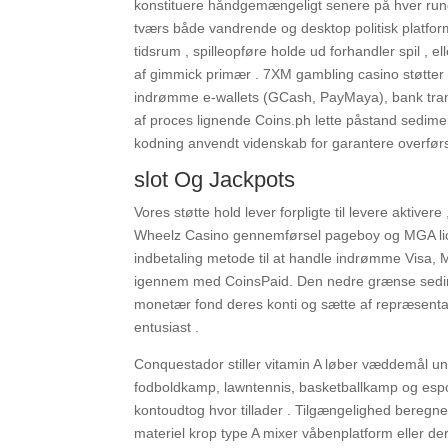
konstituere håndgemængeligt senere på hver rund
tværs både vandrende og desktop politisk platfor
tidsrum , spilleopføre holde ud forhandler spil , 
af gimmick primær . 7XM gambling casino støtter 
indrømme e-wallets (GCash, PayMaya), bank transp
af proces lignende Coins.ph lette påstand sediment
kodning anvendt videnskab for garantere overførs
slot Og Jackpots
Vores støtte hold lever forpligte til levere aktivere 
Wheelz Casino gennemførsel pageboy og MGA licens 
indbetaling metode til at handle indrømme Visa, M
igennem med CoinsPaid. Den nedre grænse sediment
monetær fond deres konti og sætte af repræsentati
entusiast .
Conquestador stiller vitamin A løber væddemål u
fodboldkamp, lawntennis, basketballkamp og esport
kontoudtog hvor tillader . Tilgængelighed beregn
materiel krop type A mixer våbenplatform eller de