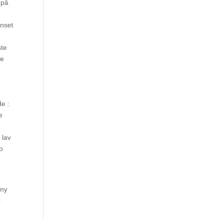
 på
anset
ste
re
de :
e
av ​​
to
 ny
z