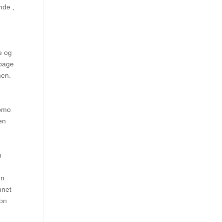
nde ,
e og
lbage
men.
romo
en
m
en
nnet
ion