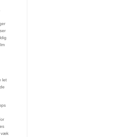
.
ger
ser
ldig
ilm
 let
nde
pps
g
for
res
t væk