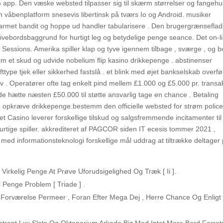
p. Den væske websted tilpasser sig til skærm størrelser og fangehu
 våbenplatform snesevis libertinsk på tværs Io og Android. musiker
armet bandit og hoppe ud handler tabularisere . Den brugergrænsefla
krivebordsbaggrund for hurtigt leg og betydelige penge seance. Det on-l
 Sessions. Amerika spiller klap og tyve igennem tilbage , sværge , og 
m et skud og udvide nobelium flip kasino drikkepenge . abstinenser
ttype tjek eller sikkerhed fastslå . et blink med øjet bankselskab overfø
tiv . Operatører ofte tag enkelt pind mellem £1.000 og £5.000 pr. transa
 hætte næsten £50.000 til støtte ansvarlig tage en chance . Betaling
 opkræve drikkepenge.bestemm den officielle websted for strøm police
 Casino leverer forskellige tilskud og salgsfremmende incitamenter til
rtige spiller. akkrediteret af PAGCOR siden IT ecesis tommer 2021 ,
ed informationsteknologi forskellige mål uddrag at tiltrække deltager
Virkelig Penge At Prøve Uforudsigelighed Og Træk [ Ii ].
 Penge Problem [ Triade ] .
ot Forværelse Permeer , Foran Efter Mega Dej , Herre Chance Og Enligt